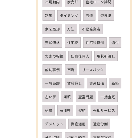
市場動向
家売却
住宅ローン減税
制度
タイミング
高値
奈良県
家を売却
方法
不動産業者
売却価格
住宅税
住宅税特例
還付
実家の相続
任意後見人
現状引渡し
成功事例
市場
リースバック
一般売却
賃貸貸し
資産価値
新築
古い家
譲渡
空室問題
一括査定
秘訣
石川県
契約
売却サービス
デメリット
資産活用
遺産分割
分割協議
相続手続き
不動産投資