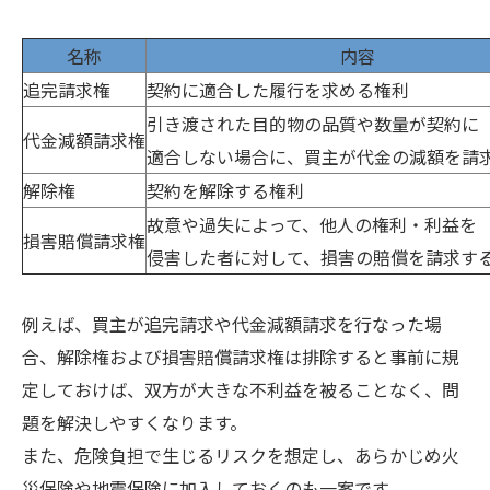
名称
内容
追完請求権
契約に適合した履行を求める権利
引き渡された目的物の品質や数量が契約に
代金減額請求権
適合しない場合に、買主が代金の減額を請
解除権
契約を解除する権利
故意や過失によって、他人の権利・利益を
損害賠償請求権
侵害した者に対して、損害の賠償を請求す
例えば、買主が追完請求や代金減額請求を行なった場
合、解除権および損害賠償請求権は排除すると事前に規
定しておけば、双方が大きな不利益を被ることなく、問
題を解決しやすくなります。
また、危険負担で生じるリスクを想定し、あらかじめ火
災保険や地震保険に加入しておくのも一案です。