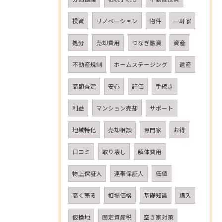
投資
リノベーション
物件
一軒家
処分
売却費用
つなぎ融資
資産
不動産規制
ホームステージング
遺産
高額査定
安心
評価
手続き
利益
マンション売却
サポート
地域特化
売却相談
専門家
お得
口コミ
取り壊し
解体費用
物上保証人
連帯保証人
価値
高く売る
相場価格
基礎知識
購入
仮換地
固定資産税
空き家対策