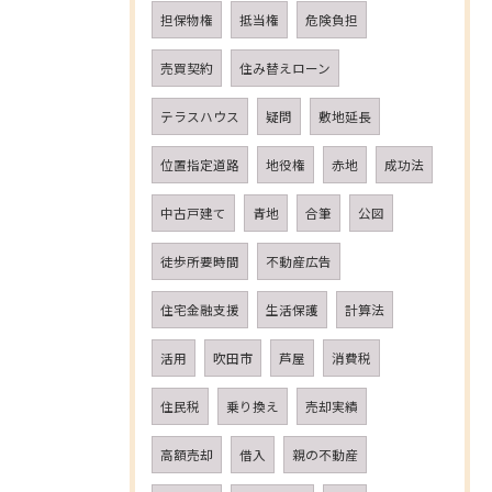
担保物権
抵当権
危険負担
売買契約
住み替えローン
テラスハウス
疑問
敷地延長
位置指定道路
地役権
赤地
成功法
中古戸建て
青地
合筆
公図
徒歩所要時間
不動産広告
住宅金融支援
生活保護
計算法
活用
吹田市
芦屋
消費税
住民税
乗り換え
売却実績
高額売却
借入
親の不動産