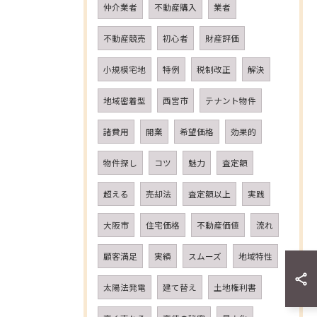
仲介業者
不動産購入
業者
不動産競売
初心者
財産評価
小規模宅地
特例
税制改正
解決
地域密着型
西宮市
テナント物件
諸費用
開業
希望価格
効果的
物件探し
コツ
魅力
査定額
超える
売却法
査定額以上
実践
大阪市
住宅価格
不動産価値
流れ
顧客満足
実績
スムーズ
地域特性
太陽法発電
建て替え
土地権利書