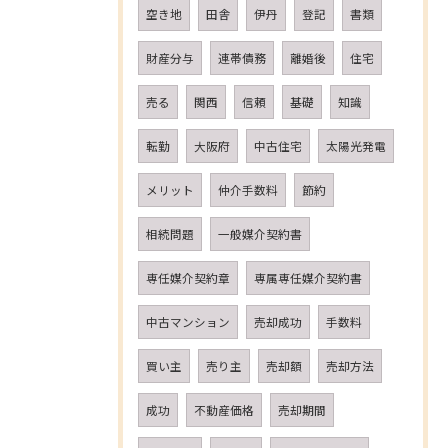
空き地
田舎
伊丹
登記
書類
財産分与
連帯債務
離婚後
住宅
売る
関西
信頼
基礎
知識
転勤
大阪府
中古住宅
太陽光発電
メリット
仲介手数料
節約
相続問題
一般媒介契約書
専任媒介契約章
専属専任媒介契約書
中古マンション
売却成功
手数料
買い主
売り主
売却額
売却方法
成功
不動産価格
売却期間