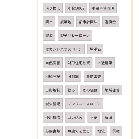
借り換え
年収500万
重要事項説明
簡単
旗竿地
都市計画法
退職金
完済
親子リレーローン
セカンドハウスローン
坪単価
自然災害
財形住宅融資
木造建築
相続登記
旧耐震
事前審査
日影規制
悩み
家の価値
地域密着
減失登記
ノンリコースローン
使用賃借
囲い込み
不安
解消
必要書類
戸建てを売る
地域
質権