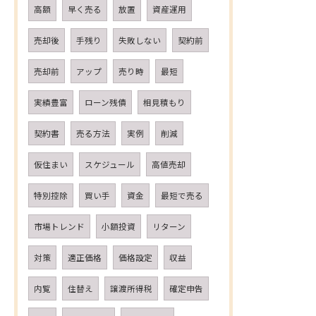
高額
早く売る
放置
資産運用
売却後
手残り
失敗しない
契約前
売却前
アップ
売り時
最短
実績豊富
ローン残債
相見積もり
契約書
売る方法
実例
削減
仮住まい
スケジュール
高値売却
特別控除
買い手
資金
最短で売る
市場トレンド
小額投資
リターン
対策
適正価格
価格設定
収益
内覧
住替え
譲渡所得税
確定申告