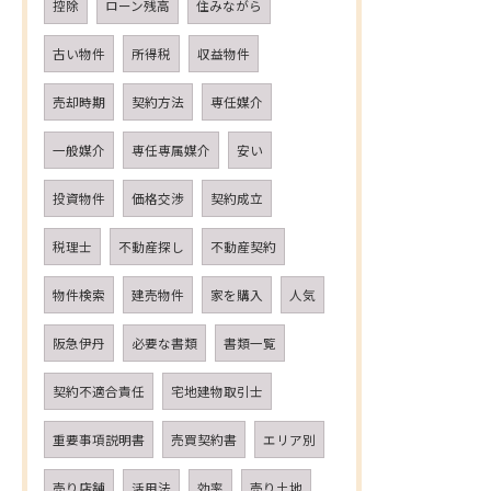
控除
ローン残高
住みながら
古い物件
所得税
収益物件
売却時期
契約方法
専任媒介
一般媒介
専任専属媒介
安い
投資物件
価格交渉
契約成立
税理士
不動産探し
不動産契約
物件検索
建売物件
家を購入
人気
阪急伊丹
必要な書類
書類一覧
契約不適合責任
宅地建物取引士
重要事項説明書
売買契約書
エリア別
売り店舗
活用法
効率
売り土地