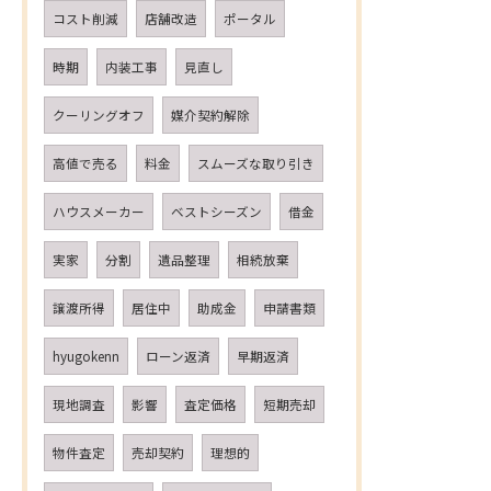
コスト削減
店舗改造
ポータル
時期
内装工事
見直し
クーリングオフ
媒介契約解除
高値で売る
料金
スムーズな取り引き
ハウスメーカー
ベストシーズン
借金
実家
分割
遺品整理
相続放棄
譲渡所得
居住中
助成金
申請書類
hyugokenn
ローン返済
早期返済
現地調査
影響
査定価格
短期売却
物件査定
売却契約
理想的