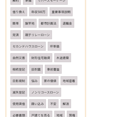
解約
準備
リバースモーゲージ
借り換え
年収500万
重要事項説明
簡単
旗竿地
都市計画法
退職金
完済
親子リレーローン
セカンドハウスローン
坪単価
自然災害
財形住宅融資
木造建築
相続登記
旧耐震
事前審査
日影規制
悩み
家の価値
地域密着
減失登記
ノンリコースローン
使用賃借
囲い込み
不安
解消
必要書類
戸建てを売る
地域
質権