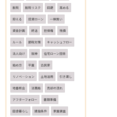
脱税
脱税リスク
回避
高める
抑える
投資ローン
一棟買い
資金計画
終活
担保権
残債
ルール
節税対策
キャッシュフロー
法人向け
阪神
住宅ローン控除
始め方
平屋
古民家
リノベ―ション
土地活用
引き渡し
地番照会
法務局
売却の流れ
アフターフォロー
書類準備
田舎暮らし
建設条件
家屋調査