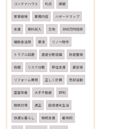
コンテナハウス
利点
課題
家賃相場
業務内容
ハザードマップ
支援
賃料収入
立地
3000万円控除
補助金活用
築浅
リノベ物件
トラブル回避
遺産分割協議
財産整理
短縮
リスク分散
移住支援
最安値
リフォーム費用
正しく計算
売却活動
空室改善
大手不動産
評判
相続対策
適正
田舎週末生活
快適な暮らし
相続支援
躯体的