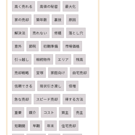
高く売れる
高値の秘密
最大化
家の売却
築年数
裏技
原因
解決法
売れない
修繕
落とし穴
意外
節税
初期準備
市場価格
引っ越し
相続物件
エリア
残高
売却戦略
宝塚
家庭向け
自宅売却
信頼できる
現状引き渡し
倍増
急な売却
スピード売却
得する方法
重要
媒介
コスト
買主
売主
短期間
早期
年末
住宅売却