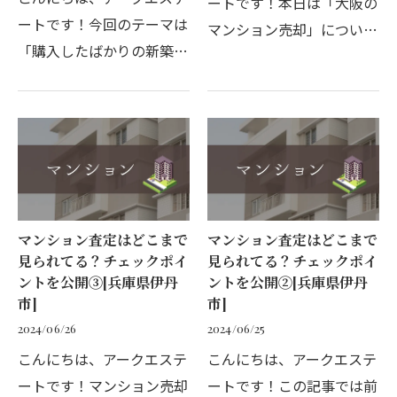
ートです！本日は「大阪の
ートです！今回のテーマは
マンション売却」につい
「購入したばかりの新築マ
て、大阪市は2025年に万
ンションの売却」につい
博を控えていることもあり
て。不動産業界の中では割
再開発が進んでいる今後注
と知られている話ですが、
目のエリアです。不動産価
買ったばかりの新築マンシ
格は上がり続けているの
ョンを売る人は意外と多…
で…
マンション査定はどこまで
マンション査定はどこまで
見られてる？チェックポイ
見られてる？チェックポイ
ントを公開③[兵庫県伊丹
ントを公開②[兵庫県伊丹
市]
市]
2024/06/26
2024/06/25
こんにちは、アークエステ
こんにちは、アークエステ
ートです！マンション売却
ートです！この記事では前