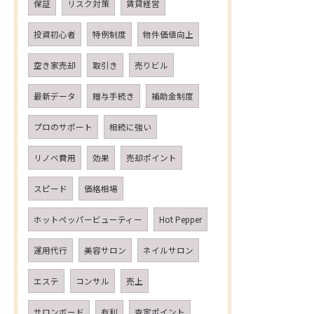
保証
リスク対策
賃貸経営
投資初心者
特例制度
物件価値向上
空き家売却
取引き
売りビル
最新データ
贈与手続き
補助金制度
プロのサポート
相続に強い
リノベ費用
効果
売却ポイント
スピード
価格相場
ホットペッパービューティー
Hot Pepper
運用代行
美容サロン
ネイルサロン
エステ
コンサル
売上
サロンボード
有利
査定ポイント