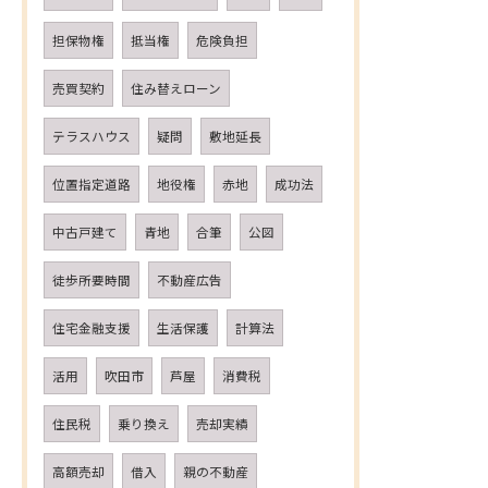
担保物権
抵当権
危険負担
売買契約
住み替えローン
テラスハウス
疑問
敷地延長
位置指定道路
地役権
赤地
成功法
中古戸建て
青地
合筆
公図
徒歩所要時間
不動産広告
住宅金融支援
生活保護
計算法
活用
吹田市
芦屋
消費税
住民税
乗り換え
売却実績
高額売却
借入
親の不動産