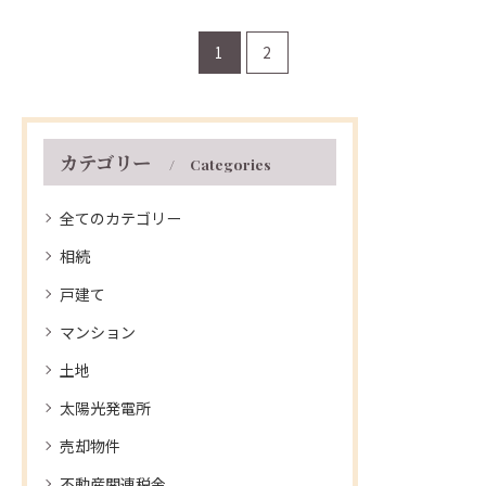
を出来る限り高く査定して
たとき「何から始めればい
もらいたいので、少しでも
いのか？」分からず不安を
1
2
印象を良くしたいという気
抱えたまま不動産会社に相
持ちがあります。しか…
談される方もいるかと…
カテゴリー
Categories
全てのカテゴリー
相続
戸建て
マンション
土地
太陽光発電所
売却物件
不動産関連税金