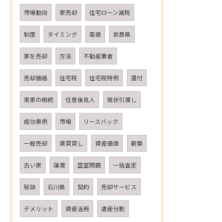
市場動向
家売却
住宅ローン減税
制度
タイミング
高値
奈良県
家を売却
方法
不動産業者
売却価格
住宅税
住宅税特例
還付
実家の相続
任意後見人
現状引渡し
成功事例
市場
リースバック
一般売却
賃貸貸し
資産価値
新築
古い家
譲渡
空室問題
一括査定
秘訣
石川県
契約
売却サービス
デメリット
資産活用
遺産分割