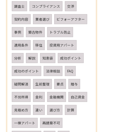
調査士
コンプライアンス
交渉
契約内容
業者選び
ビフォーアフター
事例
築古物件
トラブル防止
適用条件
移住
投資用アパート
分析
解説
知恵袋
成功ポイント
成功のポイント
法律相談
FAQ
疑問解消
生前整理
要点
贈与
不労所得
金利
金融機関
自己資金
見極め方
違い
選び方
計算
一棟アパート
再建築不可