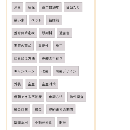
測量
解除
築年数50年
日当たり
悪い家
ペット
結婚前
養育費算定表
慰謝料
遺言書
実家の売却
重要性
施工
住み替え方法
売却の手続き
キャンペーン
改装
内装デザイン
外装
空室
空室対策
信頼できる不動産
申請方法
物件調査
税金対策
即金
成約までの期間
空間活用
不動産分割
財産