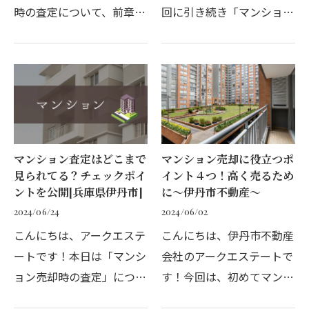
時の査定について、前章ま
回に引き続き「マンション
ででいくつかの項目ごとに
査定」についてのお話で
チェックポイントを解説さ
す。前章では物件に関する
せて頂きました。最後とな
チェック項目を紹介させて
る本章では、具体的な査定
頂きましたので、本章では
方法についての紹介を…
マンション全体に関する…
マンション査定はどこまで
マンション売却に役立つポ
見られてる？チェックポイ
イント４つ！高く売るため
ントを公開[兵庫県伊丹市]
に～伊丹市不動産～
2024/06/24
2024/06/02
こんにちは、アークエステ
こんにちは、伊丹市不動産
ートです！本日は「マンシ
会社のアークエステートで
ョン売却時の査定」につい
す！今回は、初めてマンシ
て。売り主としては、物件
ョンを売却することになっ