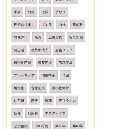
家族
用地
比較
手取り
理想の住まい
ヴィラ
山林
売却時
開発許可
名義
三為契約
安全対策
新生活
複数相続人
空室リスク
市街化区域
調整区域
高度区域
ブルーマップ
地番特定
地図
現金化
合意形成
老朽化物件
住宅街
高級
整理
売りやすい
条件
利用者
アフターケア
必須書類
3000万円
築40年
築60年