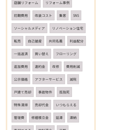
店舗リフォーム
リフォーム事例
初期費用
改装コスト
集客
SNS
ソーシャルメディア
リノベーション住宅
転売
自己破産
共同名義
利益配分
一括返済
買い替え
フローリング
追加費用
違約金
改修
費用削減
公示価格
アフターサービス
減税
戸建て売却
事故物件
孤独死
特殊清掃
売却代金
いつもらえる
管理費
修繕積立金
延滞
滞納