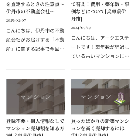
を査定するときの注意点～
て替え！費用・築年数・事
伊丹市の不動産会社～
例などについて[兵庫県伊
丹市]
2025/02/07
2024/09/19
こんにちは、伊丹市の不動
こんにちは、アークエステ
産会社がお届けする「不動
ートです！築年数が経過し
産」に関する記事で今回は
ている古いマンションに住
「マンションの査定」につ
んでいると、マンションの
いてお話します。査定は、
建て替えがどうなるか気に
マンションを売却するため
なることも多いでしょう。
のファーストステップで
そこでこの記事では、マン
す。こちらでは、マンシ…
ション建て替えを検討…
登録不要・個人情報なしで
買ったばかりの新築マンシ
マンション売却額を知る方
ョンを高く売却するには
法[兵庫県伊丹市]
②[兵庫県伊丹市]