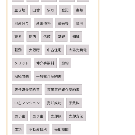
空き地
田舎
伊丹
登記
書類
財産分与
連帯債務
離婚後
住宅
売る
関西
信頼
基礎
知識
転勤
大阪府
中古住宅
太陽光発電
メリット
仲介手数料
節約
相続問題
一般媒介契約書
専任媒介契約章
専属専任媒介契約書
中古マンション
売却成功
手数料
買い主
売り主
売却額
売却方法
成功
不動産価格
売却期間