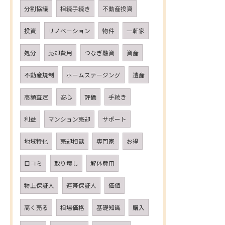
分割協議
相続手続き
不動産投資
投資
リノベーション
物件
一軒家
処分
売却費用
つなぎ融資
資産
不動産規制
ホームステージング
遺産
高額査定
安心
評価
手続き
利益
マンション売却
サポート
地域特化
売却相談
専門家
お得
口コミ
取り壊し
解体費用
物上保証人
連帯保証人
価値
高く売る
相場価格
基礎知識
購入