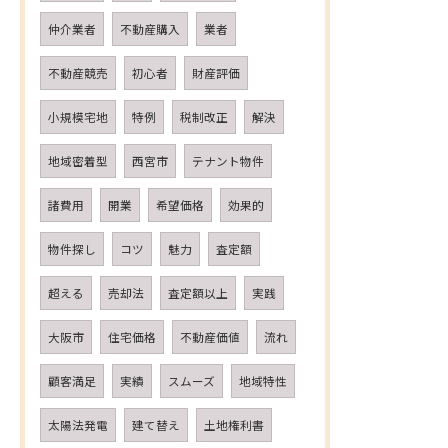
仲介業者
不動産購入
業者
不動産競売
初心者
財産評価
小規模宅地
特例
税制改正
解決
地域密着型
西宮市
テナント物件
諸費用
開業
希望価格
効果的
物件探し
コツ
魅力
査定額
超える
売却法
査定額以上
実践
大阪市
住宅価格
不動産価値
流れ
顧客満足
実績
スムーズ
地域特性
太陽法発電
建て替え
土地権利書