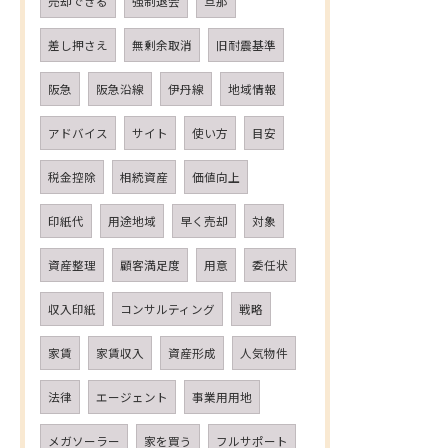
売却できる
強制退会
旦那
差し押さえ
無剰余取消
旧耐震基準
阪急
阪急沿線
伊丹線
地域情報
アドバイス
サイト
使い方
目安
税金控除
相続資産
価値向上
印紙代
用途地域
早く売却
対象
資産整理
顧客満足度
用意
委任状
収入印紙
コンサルティング
戦略
家賃
家賃収入
資産形成
人気物件
法律
エージェント
事業用用地
メガソーラー
家を買う
フルサポート