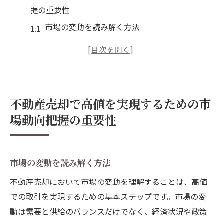
握の重要性
市場の変動を読み解く方法
地域別の不動産トレンド分析
経済指標が不動産売却に与える影響
近隣の開発計画が市場に与える影響
購入希望者の動向を把握する重要性
不動産売却で高値を実現するための市
市場動向を踏まえた戦略的売却計画
場動向把握の重要性
物件の魅力を引き出す清掃・修繕のポイント
内覧前に行うべき基本的な清掃方法
修繕で物件の印象をアップさせるコツ
市場の変動を読み解く方法
プロに頼むべき清掃・修繕の判断基準
不動産売却において市場の変動を理解することは、高値
ホームステージングで魅力を最大化
での取引を実現するための基本ステップです。市場の変
動は需要と供給のバランスだけでなく、経済状況や政策
購入者の視点に立った修繕ポイント