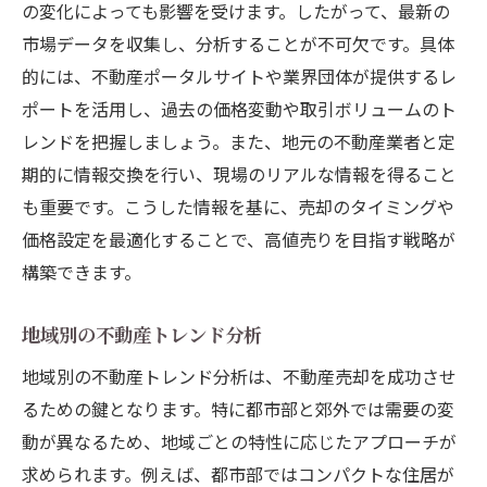
の変化によっても影響を受けます。したがって、最新の
エコフレンドリーな修繕方法の提案
市場データを収集し、分析することが不可欠です。具体
不動産売却における適切な価格設定の必要性
的には、不動産ポータルサイトや業界団体が提供するレ
市場調査を活用した価格設定の基本
ポートを活用し、過去の価格変動や取引ボリュームのト
価格設定における心理的価格帯の考慮
レンドを把握しましょう。また、地元の不動産業者と定
競合物件との価格比較の方法
期的に情報交換を行い、現場のリアルな情報を得ること
査定価格と実売価格の相違を理解する
も重要です。こうした情報を基に、売却のタイミングや
価格交渉を有利に進めるための準備
価格設定を最適化することで、高値売りを目指す戦略が
構築できます。
価格設定後の柔軟な戦略の重要性
SNSと不動産サイトを活用した効果的な広告戦
地域別の不動産トレンド分析
略の秘訣
地域別の不動産トレンド分析は、不動産売却を成功させ
インスタグラムを活用したビジュアルマー
るための鍵となります。特に都市部と郊外では需要の変
ケティング
動が異なるため、地域ごとの特性に応じたアプローチが
フェイスブック広告でのターゲット顧客の
求められます。例えば、都市部ではコンパクトな住居が
絞り込み