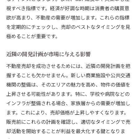
周辺物件の取引価格調査で得られる売却成功の
視すべき指標です。経済が好調な時期は消費者の購買意
ヒント
欲が高まり、不動産の需要が増加します。これらの指標
取引価格データの収集方法
を定期的にチェックし、売却のベストなタイミングを見
類似物件の価格動向分析
極めることが重要です。
過去の取引事例を活用した戦略
近隣の開発計画が市場に与える影響
市場の変化を見極めるための定期調査
不動産売却を成功させるためには、近隣の開発計画を把
取引価格データを用いた価格設定の精度向
握することも欠かせません。新しい商業施設や公共交通
上
機関の整備は、そのエリアの魅力を高め、物件の価値を
価格交渉におけるデータの活用法
上昇させる可能性があります。特に、学校や病院などの
不動産売却成功に導くステップバイステップガ
インフラが整備される場合、家族層からの需要が増加し
イドの活用法
ます。これにより、売却価格が上昇しやすくなります。
初めての売却でも安心のステップバイステ
販売前にこれらの計画を確認し、適切なタイミングで売
ップガイド
却活動を開始することが利益を最大化する鍵となりま
各ステップで押さえるべきポイント