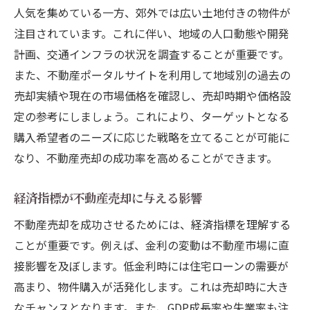
人気を集めている一方、郊外では広い土地付きの物件が
不動産サイトでの効果的な物件情報掲載方
注目されています。これに伴い、地域の人口動態や開発
法
計画、交通インフラの状況を調査することが重要です。
口コミを活用した信頼性の向上
また、不動産ポータルサイトを利用して地域別の過去の
動画コンテンツを使った物件紹介の効果
売却実績や現在の市場価格を確認し、売却時期や価格設
デジタル広告の成果を分析する方法
定の参考にしましょう。これにより、ターゲットとなる
高値売却を実現するための交渉力向上の方法
購入希望者のニーズに応じた戦略を立てることが可能に
なり、不動産売却の成功率を高めることができます。
交渉における準備と情報収集の重要性
相手のニーズを理解するためのコミュニケ
経済指標が不動産売却に与える影響
ーション術
不動産売却を成功させるためには、経済指標を理解する
プロの仲介者を活用するメリット
ことが重要です。例えば、金利の変動は不動産市場に直
交渉中の感情コントロール方法
接影響を及ぼします。低金利時には住宅ローンの需要が
交渉の場で信頼感を築くテクニック
高まり、物件購入が活発化します。これは売却時に大き
価格以外の交渉ポイントを見極める
なチャンスとなります。また、GDP成長率や失業率も注