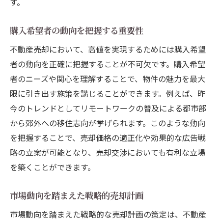
す。
専門家のアドバイスを活用する
購入希望者の動向を把握する重要性
売却プロセスでのトラブルを未然に防ぐ方
法
不動産売却において、高値を実現するためには購入希望
ガイドを参考にしたスケジュール管理法
者の動向を正確に把握することが不可欠です。購入希望
者のニーズや関心を理解することで、物件の魅力を最大
成功事例から学ぶガイドの活用法
限に引き出す施策を講じることができます。例えば、昨
市場価値を正確に把握するための地域不動産動
今のトレンドとしてリモートワークの普及による都市部
向リサーチ法
から郊外への移住志向が挙げられます。このような動向
地域特有の不動産動向を把握する手法
を把握することで、売却価格の適正化や効果的な広告戦
オンラインツールを活用したリサーチの基
略の立案が可能となり、売却交渉においても有利な立場
本
を築くことができます。
実地調査で得られるリアルな情報
地域の専門家とのネットワーク構築
市場動向を踏まえた戦略的売却計画
リサーチ結果を基にした戦略的アプローチ
市場動向を踏まえた戦略的な売却計画の策定は、不動産