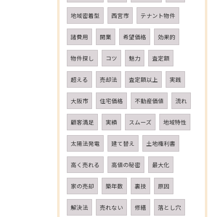
地域密着型
西宮市
テナント物件
諸費用
開業
希望価格
効果的
物件探し
コツ
魅力
査定額
超える
売却法
査定額以上
実践
大阪市
住宅価格
不動産価値
流れ
顧客満足
実績
スムーズ
地域特性
太陽法発電
建て替え
土地権利書
高く売れる
高値の秘密
最大化
家の売却
築年数
裏技
原因
解決法
売れない
修繕
落とし穴