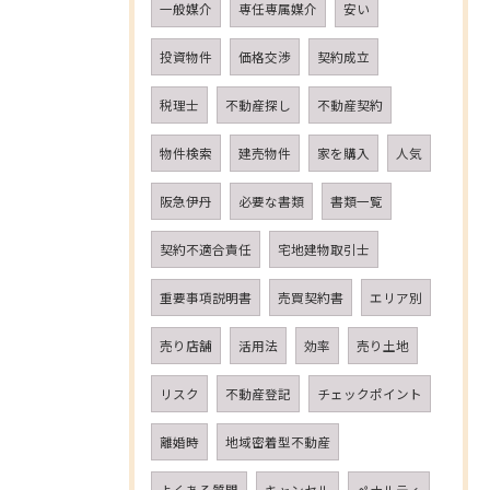
一般媒介
専任専属媒介
安い
投資物件
価格交渉
契約成立
税理士
不動産探し
不動産契約
物件検索
建売物件
家を購入
人気
阪急伊丹
必要な書類
書類一覧
契約不適合責任
宅地建物取引士
重要事項説明書
売買契約書
エリア別
売り店舗
活用法
効率
売り土地
リスク
不動産登記
チェックポイント
離婚時
地域密着型不動産