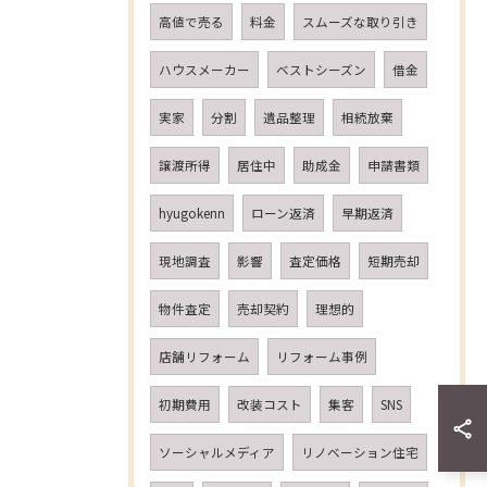
高値で売る
料金
スムーズな取り引き
ハウスメーカー
ベストシーズン
借金
実家
分割
遺品整理
相続放棄
譲渡所得
居住中
助成金
申請書類
hyugokenn
ローン返済
早期返済
現地調査
影響
査定価格
短期売却
物件査定
売却契約
理想的
店舗リフォーム
リフォーム事例
初期費用
改装コスト
集客
SNS
ソーシャルメディア
リノベーション住宅