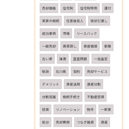
売却価格
住宅税
住宅税特例
還付
実家の相続
任意後見人
現状引渡し
成功事例
市場
リースバック
一般売却
賃貸貸し
資産価値
新築
古い家
譲渡
空室問題
一括査定
秘訣
石川県
契約
売却サービス
デメリット
資産活用
遺産分割
分割協議
相続手続き
不動産投資
投資
リノベーション
物件
一軒家
処分
売却費用
つなぎ融資
資産