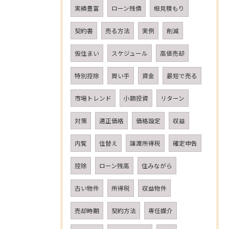
実績豊富
ローン残債
相見積もり
契約書
売る方法
実例
削減
仮住まい
スケジュール
高値売却
特別控除
買い手
資金
最短で売る
市場トレンド
小額投資
リターン
対策
適正価格
価格設定
収益
内覧
住替え
譲渡所得税
確定申告
控除
ローン残高
住みながら
古い物件
所得税
収益物件
売却時期
契約方法
専任媒介