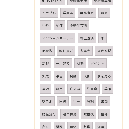
都市計画区域
不動産相場
不動産査定
トラブル
兵庫県
無料査定
買取
仲介
解体
不動産市場
マンションオーナー
繰上返済
家
相続税
物件売却
太陽光
空き家税
京都
一戸建て
相場
ポイント
失敗
中古
税金
大阪
家を売る
農地
費用
住まい
注意点
兵庫
空き地
田舎
伊丹
登記
書類
財産分与
連帯債務
離婚後
住宅
売る
関西
信頼
基礎
知識