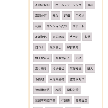
不動産規制
ホームステージング
遺産
高額査定
安心
評価
手続き
利益
マンション売却
サポート
地域特化
売却相談
専門家
お得
口コミ
取り壊し
解体費用
物上保証人
連帯保証人
価値
高く売る
相場価格
基礎知識
購入
仮換地
固定資産税
空き家対策
特別措置法
増税
増税対策
登記事項証明書
申請書
売却査定