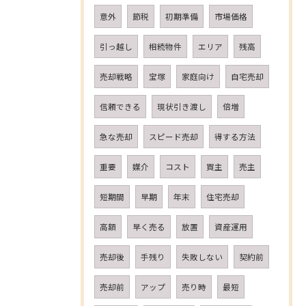
意外
節税
初期準備
市場価格
引っ越し
相続物件
エリア
残高
売却戦略
宝塚
家庭向け
自宅売却
信頼できる
現状引き渡し
倍増
急な売却
スピード売却
得する方法
重要
媒介
コスト
買主
売主
短期間
早期
年末
住宅売却
高額
早く売る
放置
資産運用
売却後
手残り
失敗しない
契約前
売却前
アップ
売り時
最短