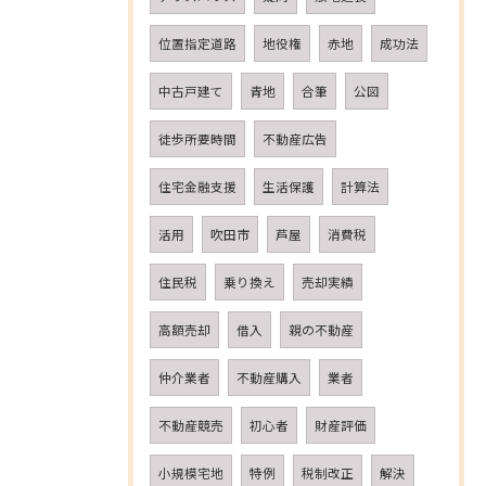
位置指定道路
地役権
赤地
成功法
中古戸建て
青地
合筆
公図
徒歩所要時間
不動産広告
住宅金融支援
生活保護
計算法
活用
吹田市
芦屋
消費税
住民税
乗り換え
売却実績
高額売却
借入
親の不動産
仲介業者
不動産購入
業者
不動産競売
初心者
財産評価
小規模宅地
特例
税制改正
解決