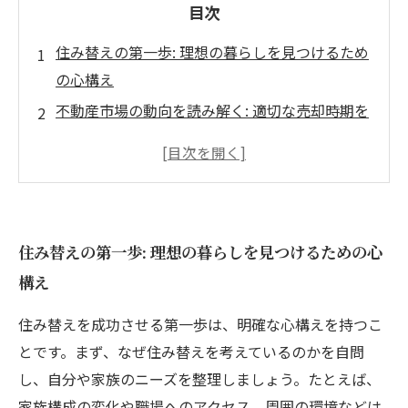
目次
住み替えの第一歩: 理想の暮らしを見つけるため
の心構え
不動産市場の動向を読み解く: 適切な売却時期を
見極める方法
物件選びのコツ: 新しい家での快適な生活を手に
入れるために
契約の流れを理解する: 住み替え成功のためのス
住み替えの第一歩: 理想の暮らしを見つけるための心
テップアップ
構え
失敗しない住み替えとは: 注意すべきポイントを
徹底解説
住み替えを成功させる第一歩は、明確な心構えを持つこ
住み替えの実践ガイド: スムーズな引越しのため
とです。まず、なぜ住み替えを考えているのかを自問
のチェックリスト
し、自分や家族のニーズを整理しましょう。たとえば、
理想の住まいを手に入れる: 新しい生活の始まり
家族構成の変化や職場へのアクセス、周囲の環境などは