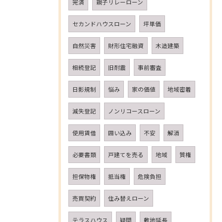
完済
親子リレーローン
セカンドハウスローン
坪単価
自然災害
財形住宅融資
木造建築
相続登記
旧耐震
事前審査
日影規制
悩み
家の価値
地域密着
減失登記
ノンリコースローン
使用賃借
囲い込み
不安
解消
必要書類
戸建てを売る
地域
質権
担保物権
抵当権
危険負担
売買契約
住み替えローン
テラスハウス
疑問
敷地延長