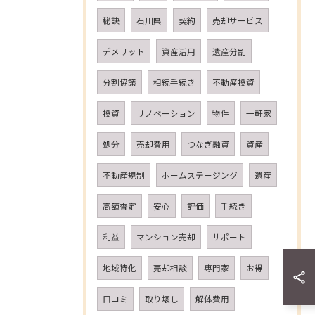
秘訣
石川県
契約
売却サービス
デメリット
資産活用
遺産分割
分割協議
相続手続き
不動産投資
投資
リノベーション
物件
一軒家
処分
売却費用
つなぎ融資
資産
不動産規制
ホームステージング
遺産
高額査定
安心
評価
手続き
利益
マンション売却
サポート
地域特化
売却相談
専門家
お得
口コミ
取り壊し
解体費用