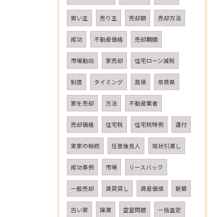
買い主
売り主
売却額
売却方法
成功
不動産価格
売却期間
市場動向
家売却
住宅ローン減税
制度
タイミング
高値
奈良県
家を売却
方法
不動産業者
売却価格
住宅税
住宅税特例
還付
実家の相続
任意後見人
現状引渡し
成功事例
市場
リースバック
一般売却
賃貸貸し
資産価値
新築
古い家
譲渡
空室問題
一括査定