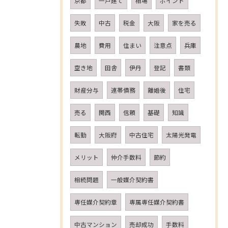
京都
一戸建て
相場
ポイント
失敗
中古
税金
大阪
家を売る
農地
費用
住まい
注意点
兵庫
空き地
田舎
伊丹
登記
書類
財産分与
連帯債務
離婚後
住宅
売る
関西
信頼
基礎
知識
転勤
大阪府
中古住宅
太陽光発電
メリット
仲介手数料
節約
相続問題
一般媒介契約書
専任媒介契約章
専属専任媒介契約書
中古マンション
売却成功
手数料