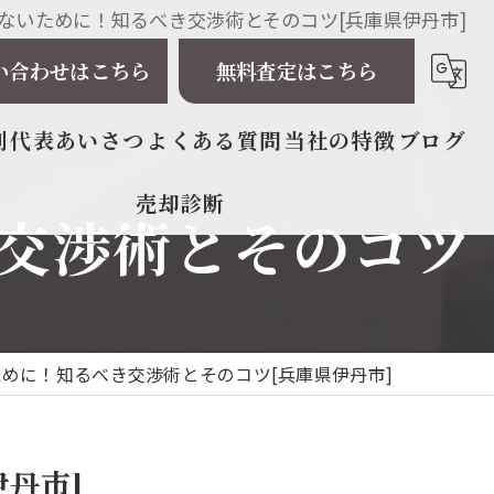
ないために！知るべき交渉術とそのコツ[兵庫県伊丹市]
い合わせはこちら
無料査定はこちら
例
代表あいさつ
よくある質問
当社の特徴
ブログ
売却診断
交渉術とそのコツ
相続
戸建て
マンション
めに！知るべき交渉術とそのコツ[兵庫県伊丹市]
土地
太陽光発電所
丹市]