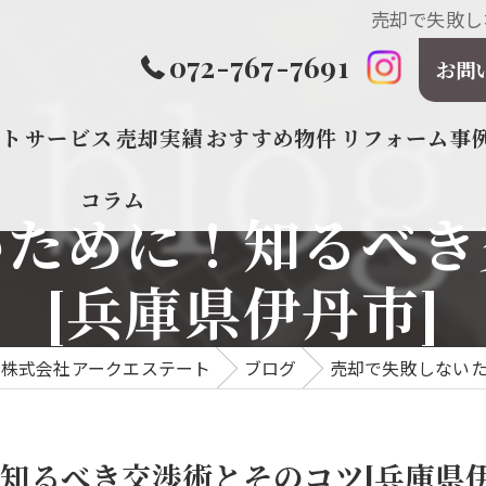
売却で失敗し
072-767-7691
お問
プト
サービス
売却実績
おすすめ物件
リフォーム事
コラム
いために！知るべき
[兵庫県伊丹市]
の株式会社アークエステート
ブログ
売却で失敗しないた
知るべき交渉術とそのコツ[兵庫県伊