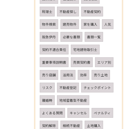
税理士
不動産探し
不動産契約
物件検索
建売物件
家を購入
人気
阪急伊丹
必要な書類
書類一覧
契約不適合責任
宅地建物取引士
重要事項説明書
売買契約書
エリア別
売り店舗
活用法
効率
売り土地
リスク
不動産登記
チェックポイント
離婚時
地域密着型不動産
よくある質問
キャンセル
ペナルティ
契約解除
相続不動産
土地購入