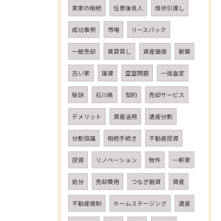
実家の相続
任意後見人
現状引渡し
成功事例
市場
リースバック
一般売却
賃貸貸し
資産価値
新築
古い家
譲渡
空室問題
一括査定
秘訣
石川県
契約
売却サービス
デメリット
資産活用
遺産分割
分割協議
相続手続き
不動産投資
投資
リノベーション
物件
一軒家
処分
売却費用
つなぎ融資
資産
不動産規制
ホームステージング
遺産