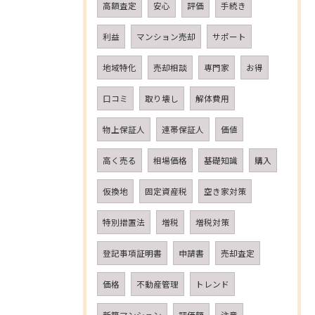
高額査定
安心
評価
手続き
利益
マンション売却
サポート
地域特化
売却相談
専門家
お得
口コミ
取り壊し
解体費用
物上保証人
連帯保証人
価値
高く売る
相場価格
基礎知識
購入
仮換地
固定資産税
空き家対策
特別措置法
増税
増税対策
登記事項証明書
申請書
売却査定
価格
不動産管理
トレンド