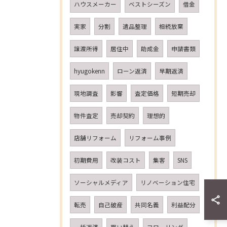
ハウスメーカー
ベストシーズン
借金
実家
分割
遺品整理
相続放棄
譲渡所得
居住中
助成金
申請書類
hyugokenn
ローン返済
早期返済
現地調査
影響
査定価格
短期売却
物件査定
売却契約
理想的
店舗リフォーム
リフォーム事例
初期費用
改装コスト
集客
SNS
ソーシャルメディア
リノベーション住宅
転売
自己破産
共同名義
利益配分