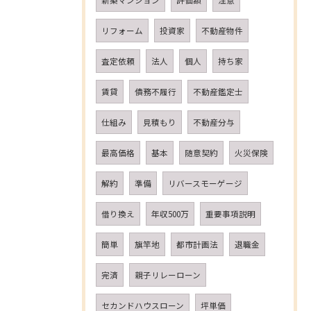
新築マンション
評価額
注意
リフォーム
投資家
不動産物件
査定依頼
法人
個人
持ち家
賃貸
債務不履行
不動産鑑定士
仕組み
見積もり
不動産分与
最高価格
基本
随意契約
火災保険
解約
準備
リバースモーゲージ
借り換え
年収500万
重要事項説明
簡単
旗竿地
都市計画法
退職金
完済
親子リレーローン
セカンドハウスローン
坪単価