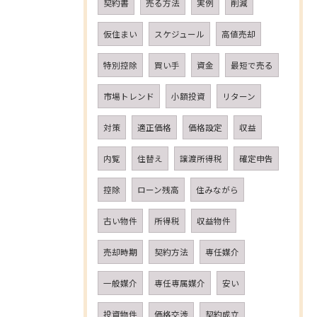
契約書
売る方法
実例
削減
仮住まい
スケジュール
高値売却
特別控除
買い手
資金
最短で売る
市場トレンド
小額投資
リターン
対策
適正価格
価格設定
収益
内覧
住替え
譲渡所得税
確定申告
控除
ローン残高
住みながら
古い物件
所得税
収益物件
売却時期
契約方法
専任媒介
一般媒介
専任専属媒介
安い
投資物件
価格交渉
契約成立