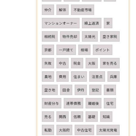
仲介
解体
不動産市場
マンションオーナー
繰上返済
家
相続税
物件売却
太陽光
空き家税
京都
一戸建て
相場
ポイント
失敗
中古
税金
大阪
家を売る
農地
費用
住まい
注意点
兵庫
空き地
田舎
伊丹
登記
書類
財産分与
連帯債務
離婚後
住宅
売る
関西
信頼
基礎
知識
転勤
大阪府
中古住宅
太陽光発電