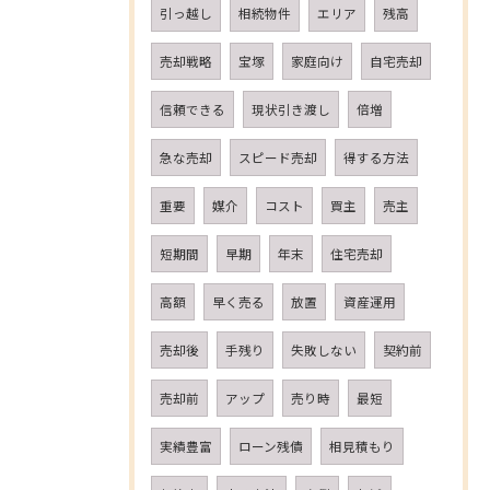
引っ越し
相続物件
エリア
残高
売却戦略
宝塚
家庭向け
自宅売却
信頼できる
現状引き渡し
倍増
急な売却
スピード売却
得する方法
重要
媒介
コスト
買主
売主
短期間
早期
年末
住宅売却
高額
早く売る
放置
資産運用
売却後
手残り
失敗しない
契約前
売却前
アップ
売り時
最短
実績豊富
ローン残債
相見積もり