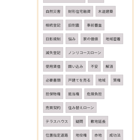
自然災害
財形住宅融資
木造建築
相続登記
旧耐震
事前審査
日影規制
悩み
家の価値
地域密着
減失登記
ノンリコースローン
使用賃借
囲い込み
不安
解消
必要書類
戸建てを売る
地域
質権
担保物権
抵当権
危険負担
売買契約
住み替えローン
テラスハウス
疑問
敷地延長
位置指定道路
地役権
赤地
成功法