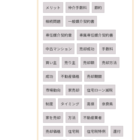
メリット
仲介手数料
節約
相続問題
一般媒介契約書
専任媒介契約章
専属専任媒介契約書
中古マンション
売却成功
手数料
買い主
売り主
売却額
売却方法
成功
不動産価格
売却期間
市場動向
家売却
住宅ローン減税
制度
タイミング
高値
奈良県
家を売却
方法
不動産業者
売却価格
住宅税
住宅税特例
還付