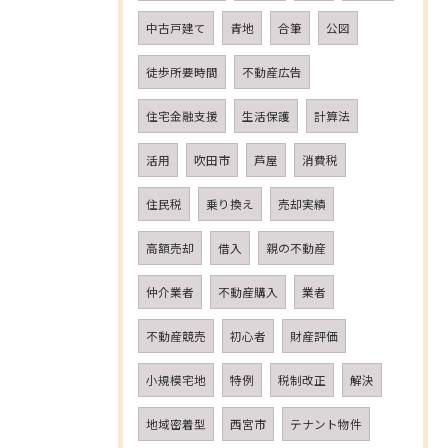
中古戸建て
青地
合筆
公図
徒歩所要時間
不動産広告
住宅金融支援
生活保護
計算法
活用
吹田市
芦屋
消費税
住民税
乗り換え
売却実績
高額売却
借入
親の不動産
仲介業者
不動産購入
業者
不動産競売
初心者
財産評価
小規模宅地
特例
税制改正
解決
地域密着型
西宮市
テナント物件