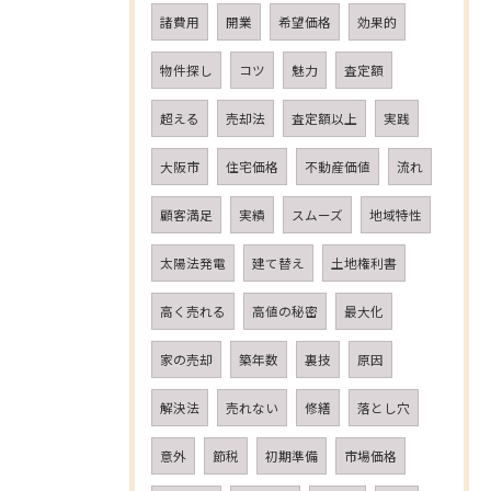
諸費用
開業
希望価格
効果的
物件探し
コツ
魅力
査定額
超える
売却法
査定額以上
実践
大阪市
住宅価格
不動産価値
流れ
顧客満足
実績
スムーズ
地域特性
太陽法発電
建て替え
土地権利書
高く売れる
高値の秘密
最大化
家の売却
築年数
裏技
原因
解決法
売れない
修繕
落とし穴
意外
節税
初期準備
市場価格