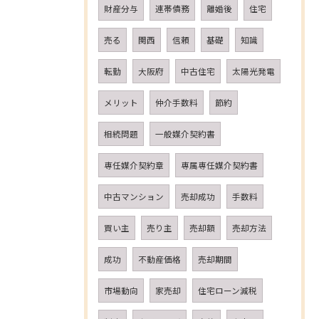
財産分与
連帯債務
離婚後
住宅
売る
関西
信頼
基礎
知識
転勤
大阪府
中古住宅
太陽光発電
メリット
仲介手数料
節約
相続問題
一般媒介契約書
専任媒介契約章
専属専任媒介契約書
中古マンション
売却成功
手数料
買い主
売り主
売却額
売却方法
成功
不動産価格
売却期間
市場動向
家売却
住宅ローン減税