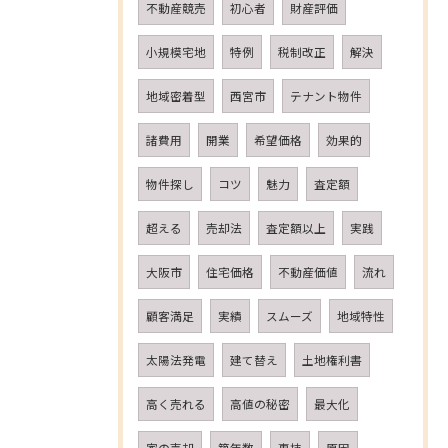
不動産競売
初心者
財産評価
小規模宅地
特例
税制改正
解決
地域密着型
西宮市
テナント物件
諸費用
開業
希望価格
効果的
物件探し
コツ
魅力
査定額
超える
売却法
査定額以上
実践
大阪市
住宅価格
不動産価値
流れ
顧客満足
実績
スムーズ
地域特性
太陽法発電
建て替え
土地権利書
高く売れる
高値の秘密
最大化