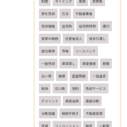
制度
タイミング
高値
奈良県
家を売却
方法
不動産業者
売却価格
住宅税
住宅税特例
還付
実家の相続
任意後見人
現状引渡し
成功事例
市場
リースバック
一般売却
賃貸貸し
資産価値
新築
古い家
譲渡
空室問題
一括査定
秘訣
石川県
契約
売却サービス
デメリット
資産活用
遺産分割
分割協議
相続手続き
不動産投資
投資
リノベーション
物件
一軒家