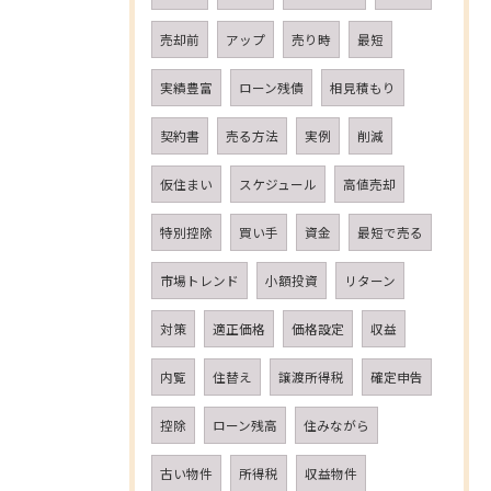
売却前
アップ
売り時
最短
実績豊富
ローン残債
相見積もり
契約書
売る方法
実例
削減
仮住まい
スケジュール
高値売却
特別控除
買い手
資金
最短で売る
市場トレンド
小額投資
リターン
対策
適正価格
価格設定
収益
内覧
住替え
譲渡所得税
確定申告
控除
ローン残高
住みながら
古い物件
所得税
収益物件