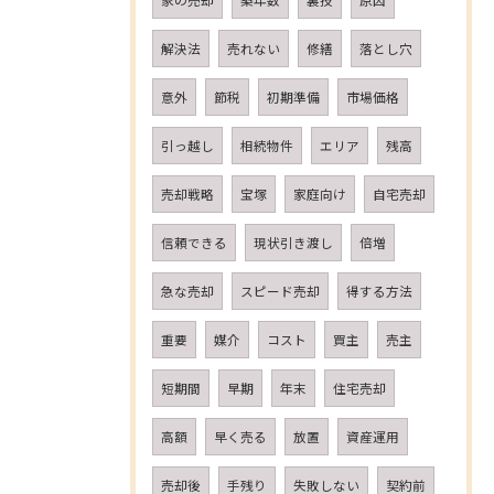
家の売却
築年数
裏技
原因
解決法
売れない
修繕
落とし穴
意外
節税
初期準備
市場価格
引っ越し
相続物件
エリア
残高
売却戦略
宝塚
家庭向け
自宅売却
信頼できる
現状引き渡し
倍増
急な売却
スピード売却
得する方法
重要
媒介
コスト
買主
売主
短期間
早期
年末
住宅売却
高額
早く売る
放置
資産運用
売却後
手残り
失敗しない
契約前