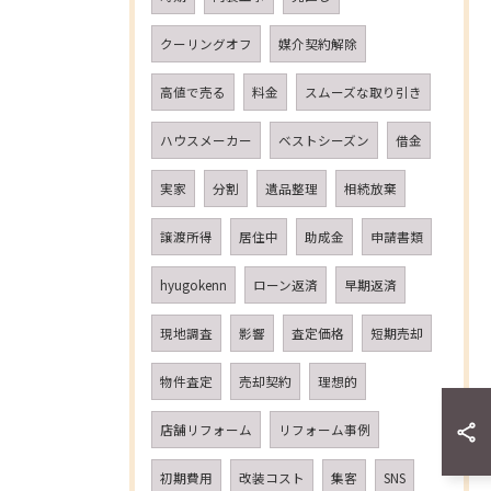
クーリングオフ
媒介契約解除
高値で売る
料金
スムーズな取り引き
ハウスメーカー
ベストシーズン
借金
実家
分割
遺品整理
相続放棄
譲渡所得
居住中
助成金
申請書類
hyugokenn
ローン返済
早期返済
現地調査
影響
査定価格
短期売却
物件査定
売却契約
理想的
店舗リフォーム
リフォーム事例
初期費用
改装コスト
集客
SNS