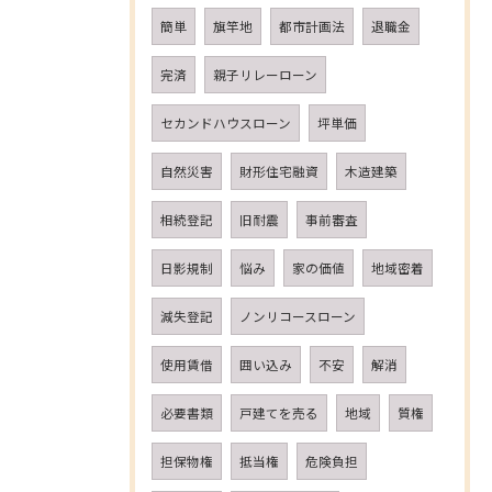
簡単
旗竿地
都市計画法
退職金
完済
親子リレーローン
セカンドハウスローン
坪単価
自然災害
財形住宅融資
木造建築
相続登記
旧耐震
事前審査
日影規制
悩み
家の価値
地域密着
減失登記
ノンリコースローン
使用賃借
囲い込み
不安
解消
必要書類
戸建てを売る
地域
質権
担保物権
抵当権
危険負担