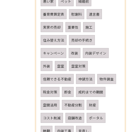
悪い家
ペット
結婚前
養育費算定表
慰謝料
遺言書
実家の売却
重要性
施工
住み替え方法
売却の手続き
キャンペーン
改装
内装デザイン
外装
空室
空室対策
信頼できる不動産
申請方法
物件調査
税金対策
即金
成約までの期間
空間活用
不動産分割
財産
コスト削減
店舗改造
ポータル
時期
内装工事
見直し