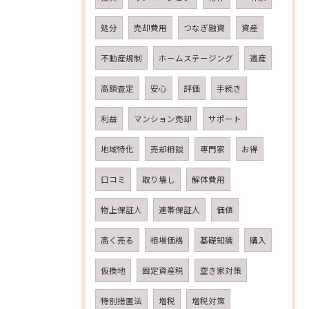
処分
売却費用
つなぎ融資
資産
不動産規制
ホームステージング
遺産
高額査定
安心
評価
手続き
利益
マンション売却
サポート
地域特化
売却相談
専門家
お得
口コミ
取り壊し
解体費用
物上保証人
連帯保証人
価値
高く売る
相場価格
基礎知識
購入
仮換地
固定資産税
空き家対策
特別措置法
増税
増税対策