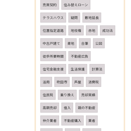
売買契約
住み替えローン
テラスハウス
疑問
敷地延長
位置指定道路
地役権
赤地
成功法
中古戸建て
青地
合筆
公図
徒歩所要時間
不動産広告
住宅金融支援
生活保護
計算法
活用
吹田市
芦屋
消費税
住民税
乗り換え
売却実績
高額売却
借入
親の不動産
仲介業者
不動産購入
業者