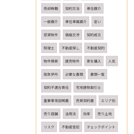
売却時期
契約方法
専任媒介
一般媒介
専任専属媒介
安い
投資物件
価格交渉
契約成立
税理士
不動産探し
不動産契約
物件検索
建売物件
家を購入
人気
阪急伊丹
必要な書類
書類一覧
契約不適合責任
宅地建物取引士
重要事項説明書
売買契約書
エリア別
売り店舗
活用法
効率
売り土地
リスク
不動産登記
チェックポイント