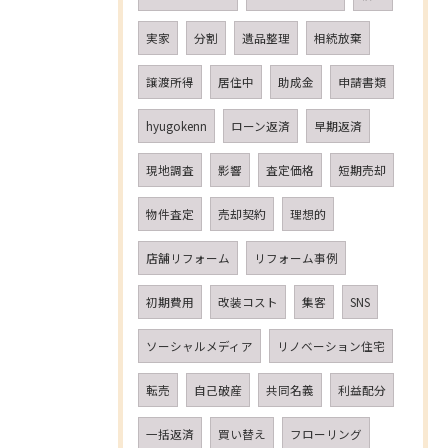
実家
分割
遺品整理
相続放棄
譲渡所得
居住中
助成金
申請書類
hyugokenn
ローン返済
早期返済
現地調査
影響
査定価格
短期売却
物件査定
売却契約
理想的
店舗リフォーム
リフォーム事例
初期費用
改装コスト
集客
SNS
ソーシャルメディア
リノベーション住宅
転売
自己破産
共同名義
利益配分
一括返済
買い替え
フローリング