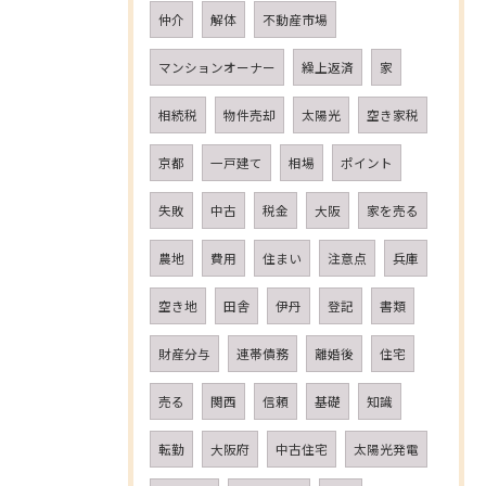
仲介
解体
不動産市場
マンションオーナー
繰上返済
家
相続税
物件売却
太陽光
空き家税
京都
一戸建て
相場
ポイント
失敗
中古
税金
大阪
家を売る
農地
費用
住まい
注意点
兵庫
空き地
田舎
伊丹
登記
書類
財産分与
連帯債務
離婚後
住宅
売る
関西
信頼
基礎
知識
転勤
大阪府
中古住宅
太陽光発電