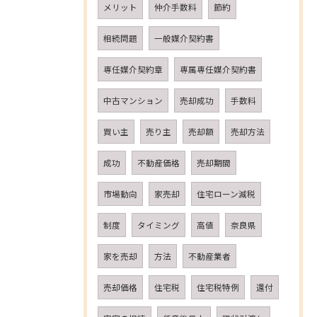
メリット
仲介手数料
節約
相続問題
一般媒介契約書
専任媒介契約章
専属専任媒介契約書
中古マンション
売却成功
手数料
買い主
売り主
売却額
売却方法
成功
不動産価格
売却期間
市場動向
家売却
住宅ローン減税
制度
タイミング
高値
奈良県
家を売却
方法
不動産業者
売却価格
住宅税
住宅税特例
還付