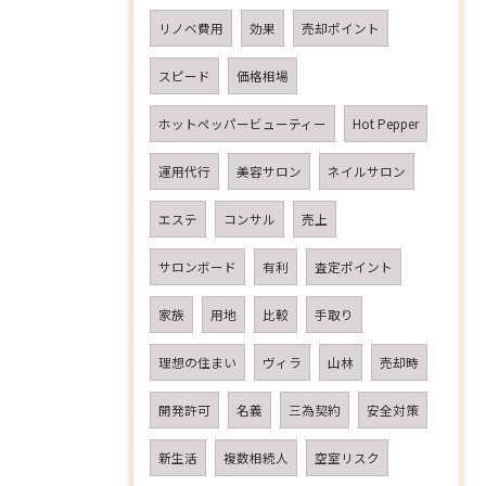
リノベ費用
効果
売却ポイント
スピード
価格相場
ホットペッパービューティー
Hot Pepper
運用代行
美容サロン
ネイルサロン
エステ
コンサル
売上
サロンボード
有利
査定ポイント
家族
用地
比較
手取り
理想の住まい
ヴィラ
山林
売却時
開発許可
名義
三為契約
安全対策
新生活
複数相続人
空室リスク