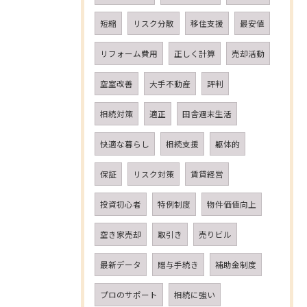
短縮
リスク分散
移住支援
最安値
リフォーム費用
正しく計算
売却活動
空室改善
大手不動産
評判
相続対策
適正
田舎週末生活
快適な暮らし
相続支援
躯体的
保証
リスク対策
賃貸経営
投資初心者
特例制度
物件価値向上
空き家売却
取引き
売りビル
最新データ
贈与手続き
補助金制度
プロのサポート
相続に強い