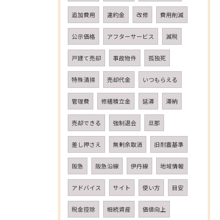
追加費用
違約金
改修
費用削減
公示価格
アフターサービス
減税
戸建て売却
事故物件
孤独死
特殊清掃
売却代金
いつもらえる
管理費
修繕積立金
延滞
滞納
売却できる
強制退会
旦那
差し押さえ
無剰余取消
旧耐震基準
阪急
阪急沿線
伊丹線
地域情報
アドバイス
サイト
使い方
目安
税金控除
相続資産
価値向上