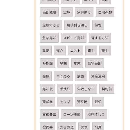
売却戦略
宝塚
家庭向け
自宅売却
信頼できる
現状引き渡し
倍増
急な売却
スピード売却
得する方法
重要
媒介
コスト
買主
売主
短期間
早期
年末
住宅売却
高額
早く売る
放置
資産運用
売却後
手残り
失敗しない
契約前
売却前
アップ
売り時
最短
実績豊富
ローン残債
相見積もり
契約書
売る方法
実例
削減