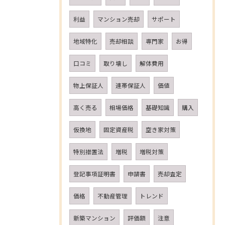
利益
マンション売却
サポート
地域特化
売却相談
専門家
お得
口コミ
取り壊し
解体費用
物上保証人
連帯保証人
価値
高く売る
相場価格
基礎知識
購入
仮換地
固定資産税
空き家対策
特別措置法
増税
増税対策
登記事項証明書
申請書
売却査定
価格
不動産管理
トレンド
新築マンション
評価額
注意