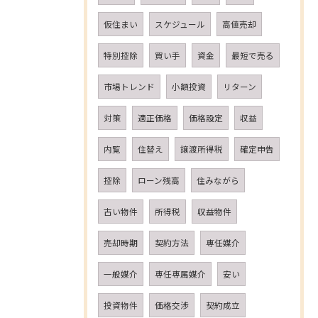
仮住まい
スケジュール
高値売却
特別控除
買い手
資金
最短で売る
市場トレンド
小額投資
リターン
対策
適正価格
価格設定
収益
内覧
住替え
譲渡所得税
確定申告
控除
ローン残高
住みながら
古い物件
所得税
収益物件
売却時期
契約方法
専任媒介
一般媒介
専任専属媒介
安い
投資物件
価格交渉
契約成立