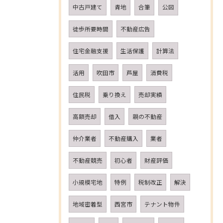
中古戸建て
青地
合筆
公図
徒歩所要時間
不動産広告
住宅金融支援
生活保護
計算法
活用
吹田市
芦屋
消費税
住民税
乗り換え
売却実績
高額売却
借入
親の不動産
仲介業者
不動産購入
業者
不動産競売
初心者
財産評価
小規模宅地
特例
税制改正
解決
地域密着型
西宮市
テナント物件