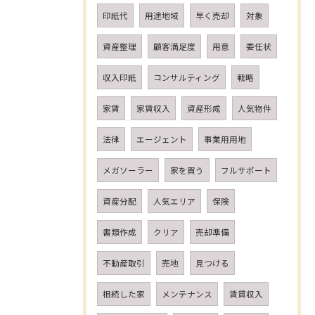
印紙代
用途地域
早く売却
対象
資産整理
顧客満足度
用意
委任状
収入印紙
コンサルティング
戦略
家賃
家賃収入
資産形成
人気物件
法律
エージェント
事業用用地
メガソーラー
家を買う
フルサポート
資産分配
人気エリア
保険
書類作成
クリア
売却準備
不動産取引
売地
見つける
相続した家
メンテナンス
賃貸収入