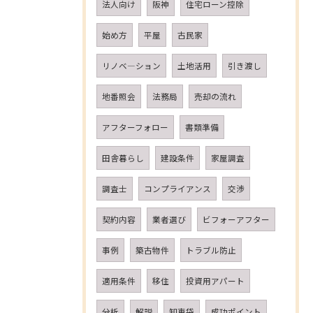
法人向け
阪神
住宅ローン控除
始め方
平屋
古民家
リノベ―ション
土地活用
引き渡し
地番照会
法務局
売却の流れ
アフターフォロー
書類準備
田舎暮らし
建設条件
家屋調査
調査士
コンプライアンス
交渉
契約内容
業者選び
ビフォーアフター
事例
築古物件
トラブル防止
適用条件
移住
投資用アパート
分析
解説
知恵袋
成功ポイント