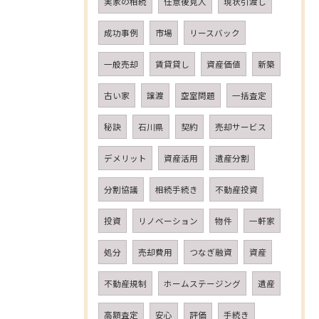
実家の相続
任意後見人
現状引渡し
成功事例
市場
リースバック
一般売却
賃貸貸し
資産価値
新築
古い家
譲渡
空室問題
一括査定
秘訣
石川県
契約
売却サービス
デメリット
資産活用
遺産分割
分割協議
相続手続き
不動産投資
投資
リノベーション
物件
一軒家
処分
売却費用
つなぎ融資
資産
不動産規制
ホームステージング
遺産
高額査定
安心
評価
手続き