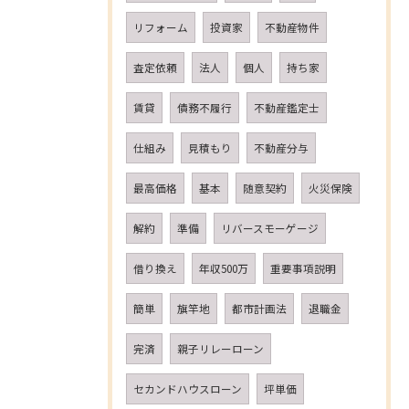
リフォーム
投資家
不動産物件
査定依頼
法人
個人
持ち家
賃貸
債務不履行
不動産鑑定士
仕組み
見積もり
不動産分与
最高価格
基本
随意契約
火災保険
解約
準備
リバースモーゲージ
借り換え
年収500万
重要事項説明
簡単
旗竿地
都市計画法
退職金
完済
親子リレーローン
セカンドハウスローン
坪単価