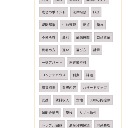
成功のポイント
法律相談
FAQ
疑問解消
生前整理
要点
贈与
不労所得
金利
金融機関
自己資金
見極め方
違い
選び方
計算
一棟アパート
再建築不可
コンテナハウス
利点
課題
家賃相場
業務内容
ハザードマップ
支援
賃料収入
立地
3000万円控除
補助金活用
築浅
リノベ物件
トラブル回避
遺産分割協議
財産整理