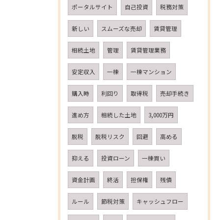
ポータルサイト
自己投資
税務対策
新しい
スムーズな売却
賃貸管理
相続土地
管理
賃貸管理業務
安定収入
一棟
一棟マンション
購入時
利回り
取得税
売却手続き
進め方
相続した土地
3,000万円
脱税
脱税リスク
回避
高める
抑える
投資ローン
一棟買い
資金計画
終活
担保権
残債
ルール
節税対策
キャッシュフロー