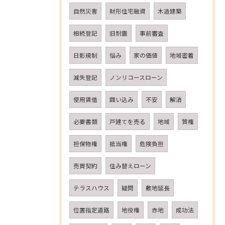
自然災害
財形住宅融資
木造建築
相続登記
旧耐震
事前審査
日影規制
悩み
家の価値
地域密着
減失登記
ノンリコースローン
使用賃借
囲い込み
不安
解消
必要書類
戸建てを売る
地域
質権
担保物権
抵当権
危険負担
売買契約
住み替えローン
テラスハウス
疑問
敷地延長
位置指定道路
地役権
赤地
成功法