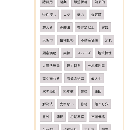
諸費用
開業
希望価格
効果的
物件探し
コツ
魅力
査定額
超える
売却法
査定額以上
実践
大阪市
住宅価格
不動産価値
流れ
顧客満足
実績
スムーズ
地域特性
太陽法発電
建て替え
土地権利書
高く売れる
高値の秘密
最大化
家の売却
築年数
裏技
原因
解決法
売れない
修繕
落とし穴
意外
節税
初期準備
市場価格
引っ越し
相続物件
エリア
残高