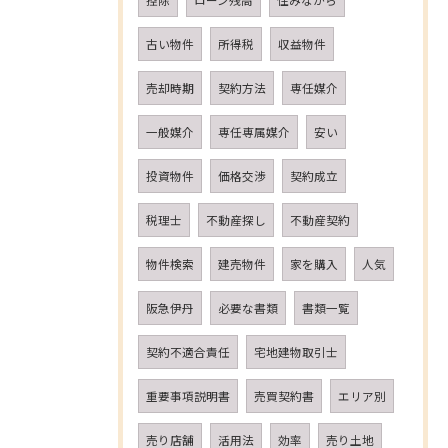
控除
ローン残高
住みながら
古い物件
所得税
収益物件
売却時期
契約方法
専任媒介
一般媒介
専任専属媒介
安い
投資物件
価格交渉
契約成立
税理士
不動産探し
不動産契約
物件検索
建売物件
家を購入
人気
阪急伊丹
必要な書類
書類一覧
契約不適合責任
宅地建物取引士
重要事項説明書
売買契約書
エリア別
売り店舗
活用法
効率
売り土地