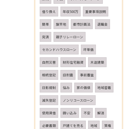
借り換え
年収500万
重要事項説明
簡単
旗竿地
都市計画法
退職金
完済
親子リレーローン
セカンドハウスローン
坪単価
自然災害
財形住宅融資
木造建築
相続登記
旧耐震
事前審査
日影規制
悩み
家の価値
地域密着
減失登記
ノンリコースローン
使用賃借
囲い込み
不安
解消
必要書類
戸建てを売る
地域
質権