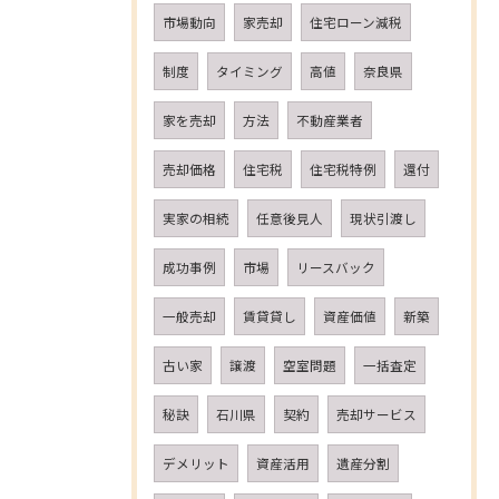
市場動向
家売却
住宅ローン減税
制度
タイミング
高値
奈良県
家を売却
方法
不動産業者
売却価格
住宅税
住宅税特例
還付
実家の相続
任意後見人
現状引渡し
成功事例
市場
リースバック
一般売却
賃貸貸し
資産価値
新築
古い家
譲渡
空室問題
一括査定
秘訣
石川県
契約
売却サービス
デメリット
資産活用
遺産分割