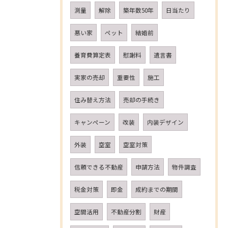
測量
解除
築年数50年
日当たり
悪い家
ペット
結婚前
養育費算定表
慰謝料
遺言書
実家の売却
重要性
施工
住み替え方法
売却の手続き
キャンペーン
改装
内装デザイン
外装
空室
空室対策
信頼できる不動産
申請方法
物件調査
税金対策
即金
成約までの期間
空間活用
不動産分割
財産