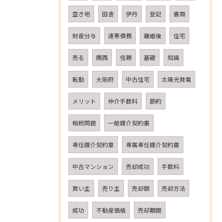
空き地
田舎
伊丹
登記
書類
財産分与
連帯債務
離婚後
住宅
売る
関西
信頼
基礎
知識
転勤
大阪府
中古住宅
太陽光発電
メリット
仲介手数料
節約
相続問題
一般媒介契約書
専任媒介契約章
専属専任媒介契約書
中古マンション
売却成功
手数料
買い主
売り主
売却額
売却方法
成功
不動産価格
売却期間