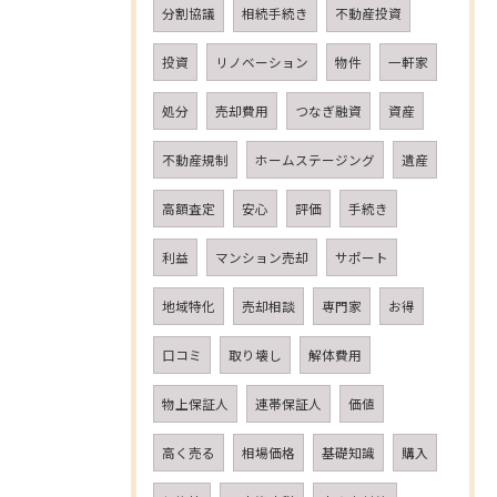
分割協議
相続手続き
不動産投資
投資
リノベーション
物件
一軒家
処分
売却費用
つなぎ融資
資産
不動産規制
ホームステージング
遺産
高額査定
安心
評価
手続き
利益
マンション売却
サポート
地域特化
売却相談
専門家
お得
口コミ
取り壊し
解体費用
物上保証人
連帯保証人
価値
高く売る
相場価格
基礎知識
購入