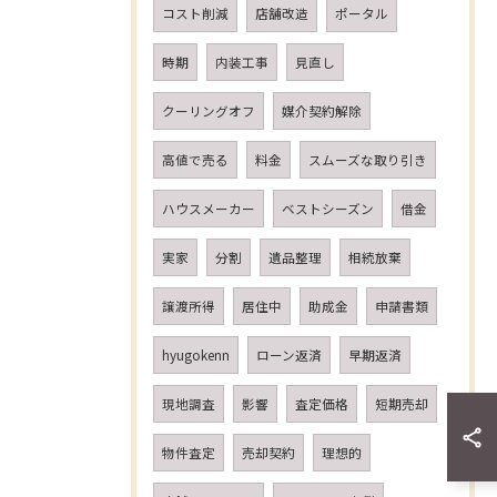
コスト削減
店舗改造
ポータル
時期
内装工事
見直し
クーリングオフ
媒介契約解除
高値で売る
料金
スムーズな取り引き
ハウスメーカー
ベストシーズン
借金
実家
分割
遺品整理
相続放棄
譲渡所得
居住中
助成金
申請書類
hyugokenn
ローン返済
早期返済
現地調査
影響
査定価格
短期売却
物件査定
売却契約
理想的