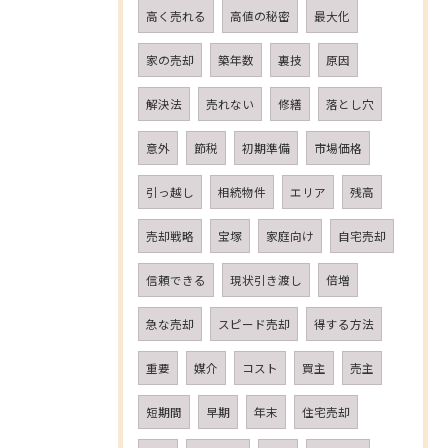
高く売れる
高値の秘密
最大化
家の売却
築年数
裏技
原因
解決法
売れない
修繕
落とし穴
意外
節税
初期準備
市場価格
引っ越し
相続物件
エリア
残高
売却戦略
宝塚
家庭向け
自宅売却
信頼できる
現状引き渡し
倍増
急な売却
スピード売却
得する方法
重要
媒介
コスト
買主
売主
短期間
早期
年末
住宅売却