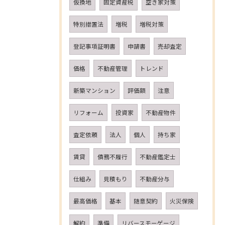
仮換地
固定資産税
空き家対策
特別措置法
増税
増税対策
登記事項証明書
申請書
売却査定
価格
不動産管理
トレンド
新築マンション
評価額
注意
リフォーム
投資家
不動産物件
査定依頼
法人
個人
持ち家
賃貸
債務不履行
不動産鑑定士
仕組み
見積もり
不動産分与
最高価格
基本
随意契約
火災保険
解約
準備
リバースモーゲージ