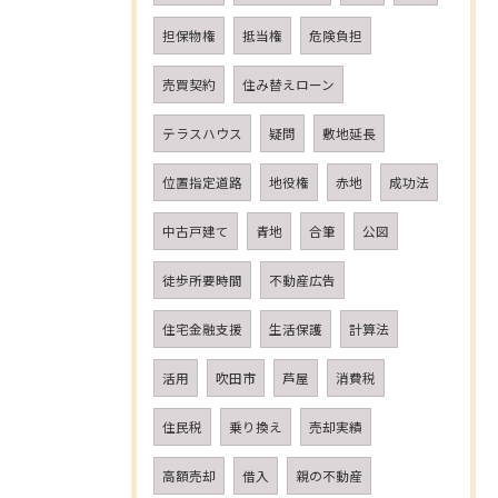
担保物権
抵当権
危険負担
売買契約
住み替えローン
テラスハウス
疑問
敷地延長
位置指定道路
地役権
赤地
成功法
中古戸建て
青地
合筆
公図
徒歩所要時間
不動産広告
住宅金融支援
生活保護
計算法
活用
吹田市
芦屋
消費税
住民税
乗り換え
売却実績
高額売却
借入
親の不動産