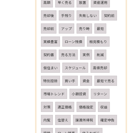
高額
早く売る
放置
資産運用
売却後
手残り
失敗しない
契約前
売却前
アップ
売り時
最短
実績豊富
ローン残債
相見積もり
契約書
売る方法
実例
削減
仮住まい
スケジュール
高値売却
特別控除
買い手
資金
最短で売る
市場トレンド
小額投資
リターン
対策
適正価格
価格設定
収益
内覧
住替え
譲渡所得税
確定申告