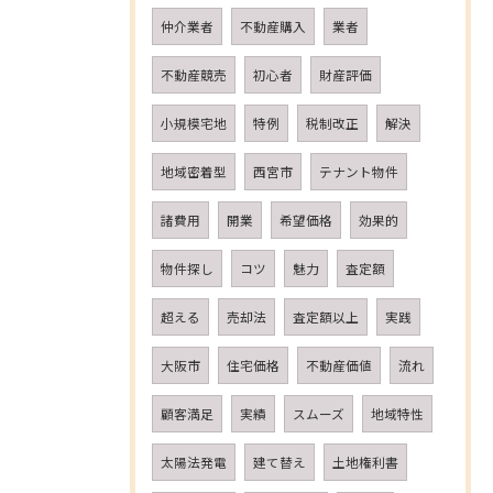
仲介業者
不動産購入
業者
不動産競売
初心者
財産評価
小規模宅地
特例
税制改正
解決
地域密着型
西宮市
テナント物件
諸費用
開業
希望価格
効果的
物件探し
コツ
魅力
査定額
超える
売却法
査定額以上
実践
大阪市
住宅価格
不動産価値
流れ
顧客満足
実績
スムーズ
地域特性
太陽法発電
建て替え
土地権利書