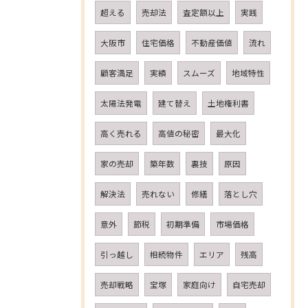
超える
売却法
査定額以上
実践
大阪市
住宅価格
不動産価値
流れ
顧客満足
実績
スムーズ
地域特性
太陽法発電
建て替え
土地権利書
高く売れる
高値の秘密
最大化
家の売却
築年数
裏技
原因
解決法
売れない
修繕
落とし穴
意外
節税
初期準備
市場価格
引っ越し
相続物件
エリア
残高
売却戦略
宝塚
家庭向け
自宅売却