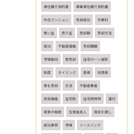
専任媒介契約章
専属専任媒介契約書
中古マンション
売却成功
手数料
買い主
売り主
売却額
売却方法
成功
不動産価格
売却期間
市場動向
家売却
住宅ローン減税
制度
タイミング
高値
奈良県
家を売却
方法
不動産業者
売却価格
住宅税
住宅税特例
還付
実家の相続
任意後見人
現状引渡し
成功事例
市場
リースバック