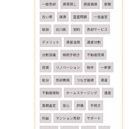
一般売却
賃貸貸し
資産価値
新築
古い家
譲渡
空室問題
一括査定
秘訣
石川県
契約
売却サービス
デメリット
資産活用
遺産分割
分割協議
相続手続き
不動産投資
投資
リノベーション
物件
一軒家
処分
売却費用
つなぎ融資
資産
不動産規制
ホームステージング
遺産
高額査定
安心
評価
手続き
利益
マンション売却
サポート