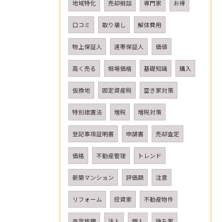
地域特化
売却相談
専門家
お得
口コミ
取り壊し
解体費用
物上保証人
連帯保証人
価値
高く売る
相場価格
基礎知識
購入
仮換地
固定資産税
空き家対策
特別措置法
増税
増税対策
登記事項証明書
申請書
売却査定
価格
不動産管理
トレンド
新築マンション
評価額
注意
リフォーム
投資家
不動産物件
査定依頼
法人
個人
持ち家