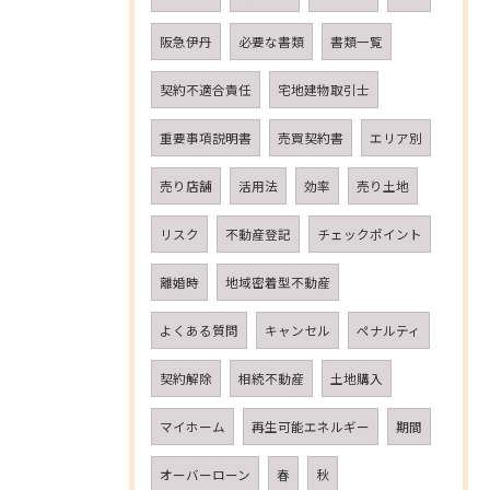
阪急伊丹
必要な書類
書類一覧
契約不適合責任
宅地建物取引士
重要事項説明書
売買契約書
エリア別
売り店舗
活用法
効率
売り土地
リスク
不動産登記
チェックポイント
離婚時
地域密着型不動産
よくある質問
キャンセル
ペナルティ
契約解除
相続不動産
土地購入
マイホーム
再生可能エネルギー
期間
オーバーローン
春
秋