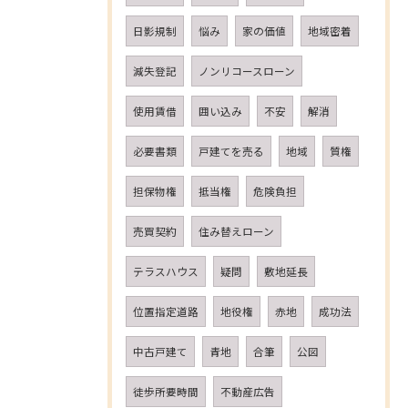
日影規制
悩み
家の価値
地域密着
減失登記
ノンリコースローン
使用賃借
囲い込み
不安
解消
必要書類
戸建てを売る
地域
質権
担保物権
抵当権
危険負担
売買契約
住み替えローン
テラスハウス
疑問
敷地延長
位置指定道路
地役権
赤地
成功法
中古戸建て
青地
合筆
公図
徒歩所要時間
不動産広告