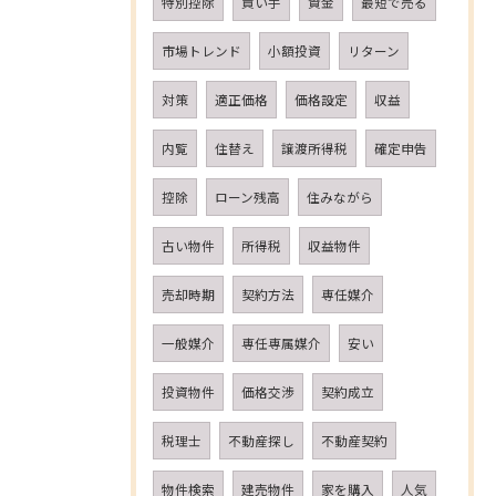
特別控除
買い手
資金
最短で売る
市場トレンド
小額投資
リターン
対策
適正価格
価格設定
収益
内覧
住替え
譲渡所得税
確定申告
控除
ローン残高
住みながら
古い物件
所得税
収益物件
売却時期
契約方法
専任媒介
一般媒介
専任専属媒介
安い
投資物件
価格交渉
契約成立
税理士
不動産探し
不動産契約
物件検索
建売物件
家を購入
人気