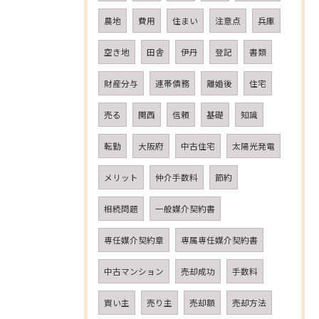
農地
費用
住まい
注意点
兵庫
空き地
田舎
伊丹
登記
書類
財産分与
連帯債務
離婚後
住宅
売る
関西
信頼
基礎
知識
転勤
大阪府
中古住宅
太陽光発電
メリット
仲介手数料
節約
相続問題
一般媒介契約書
専任媒介契約章
専属専任媒介契約書
中古マンション
売却成功
手数料
買い主
売り主
売却額
売却方法