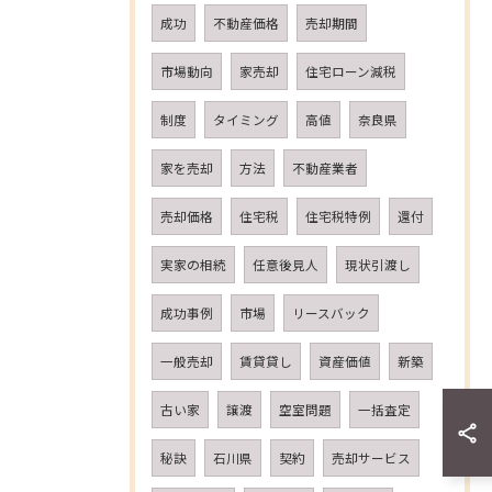
成功
不動産価格
売却期間
市場動向
家売却
住宅ローン減税
制度
タイミング
高値
奈良県
家を売却
方法
不動産業者
売却価格
住宅税
住宅税特例
還付
実家の相続
任意後見人
現状引渡し
成功事例
市場
リースバック
一般売却
賃貸貸し
資産価値
新築
古い家
譲渡
空室問題
一括査定
秘訣
石川県
契約
売却サービス