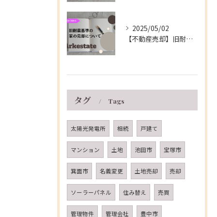
2025/05/02
【不動産売却】旧耐震基準の家の売却について～伊丹市の不動産会社～
タグ
Tags
太陽光発電所
相続
戸建て
マンション
土地
池田市
宝塚市
箕面市
名義変更
土地売却
売却
ソーラーパネル
住み替え
売買
管理物件
管理会社
豊中市