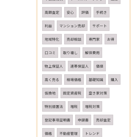
高額査定
安心
評価
手続き
利益
マンション売却
サポート
地域特化
売却相談
専門家
お得
口コミ
取り壊し
解体費用
物上保証人
連帯保証人
価値
高く売る
相場価格
基礎知識
購入
仮換地
固定資産税
空き家対策
特別措置法
増税
増税対策
登記事項証明書
申請書
売却査定
価格
不動産管理
トレンド