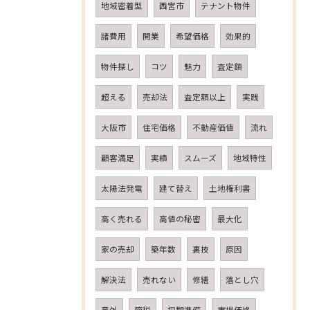
地域密着型
西宮市
テナント物件
諸費用
開業
希望価格
効果的
物件探し
コツ
魅力
査定額
超える
売却法
査定額以上
実践
大阪市
住宅価格
不動産価値
流れ
顧客満足
実績
スムーズ
地域特性
太陽法発電
建て替え
土地権利書
高く売れる
高値の秘密
最大化
家の売却
築年数
裏技
原因
解決法
売れない
修繕
落とし穴