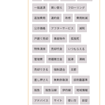
一括返済
買い替え
フローリング
追加費用
違約金
改修
費用削減
公示価格
アフターサービス
減税
戸建て売却
事故物件
孤独死
特殊清掃
売却代金
いつもらえる
管理費
修繕積立金
延滞
滞納
売却できる
強制退会
旦那
差し押さえ
無剰余取消
旧耐震基準
阪急
阪急沿線
伊丹線
地域情報
アドバイス
サイト
使い方
目安