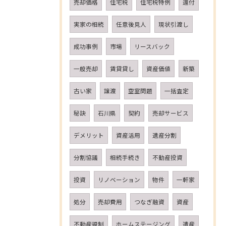
売却価格
住宅税
住宅税特例
還付
実家の相続
任意後見人
現状引渡し
成功事例
市場
リースバック
一般売却
賃貸貸し
資産価値
新築
古い家
譲渡
空室問題
一括査定
秘訣
石川県
契約
売却サービス
デメリット
資産活用
遺産分割
分割協議
相続手続き
不動産投資
投資
リノベーション
物件
一軒家
処分
売却費用
つなぎ融資
資産
不動産規制
ホームステージング
遺産