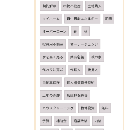
契約解除
相続不動産
土地購入
マイホーム
再生可能エネルギー
期間
オーバーローン
春
秋
投資用不動産
オーナーチェンジ
家を高く売る
共有名義
親の家
代わりに売却
代理人
後見人
自動車保険
個人賠償責任特約
土地の売却
瑕疵担保責任
ハウスクリーニング
物件投資
無料
予算
補助金
店舗改装
内装