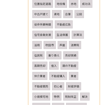
位置指定道路
地役権
赤地
成功法
中古戸建て
青地
合筆
公図
徒歩所要時間
不動産広告
住宅金融支援
生活保護
計算法
活用
吹田市
芦屋
消費税
住民税
乗り換え
売却実績
高額売却
借入
親の不動産
仲介業者
不動産購入
業者
不動産競売
初心者
財産評価
小規模宅地
特例
税制改正
解決