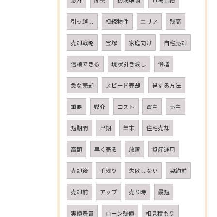
意外
節税
初期準備
市場価格
引っ越し
相続物件
エリア
残高
売却戦略
宝塚
家庭向け
自宅売却
信頼できる
現状引き渡し
倍増
急な売却
スピード売却
得する方法
重要
媒介
コスト
買主
売主
短期間
早期
年末
住宅売却
高額
早く売る
放置
資産運用
売却後
手残り
失敗しない
契約前
売却前
アップ
売り時
最短
実績豊富
ローン残債
相見積もり