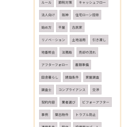
ルール
節税対策
キャッシュフロー
法人向け
阪神
住宅ローン控除
始め方
平屋
古民家
リノベ―ション
土地活用
引き渡し
地番照会
法務局
売却の流れ
アフターフォロー
書類準備
田舎暮らし
建設条件
家屋調査
調査士
コンプライアンス
交渉
契約内容
業者選び
ビフォーアフター
事例
築古物件
トラブル防止