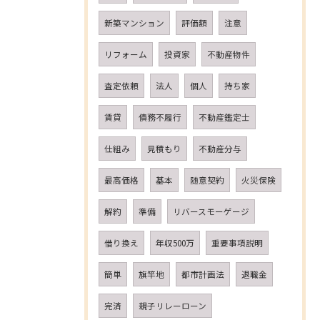
新築マンション
評価額
注意
リフォーム
投資家
不動産物件
査定依頼
法人
個人
持ち家
賃貸
債務不履行
不動産鑑定士
仕組み
見積もり
不動産分与
最高価格
基本
随意契約
火災保険
解約
準備
リバースモーゲージ
借り換え
年収500万
重要事項説明
簡単
旗竿地
都市計画法
退職金
完済
親子リレーローン