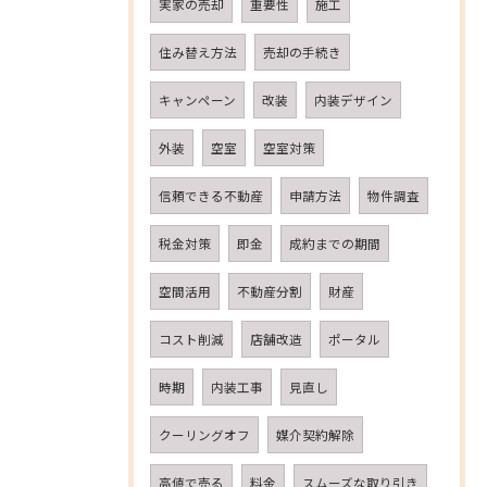
実家の売却
重要性
施工
住み替え方法
売却の手続き
キャンペーン
改装
内装デザイン
外装
空室
空室対策
信頼できる不動産
申請方法
物件調査
税金対策
即金
成約までの期間
空間活用
不動産分割
財産
コスト削減
店舗改造
ポータル
時期
内装工事
見直し
クーリングオフ
媒介契約解除
高値で売る
料金
スムーズな取り引き