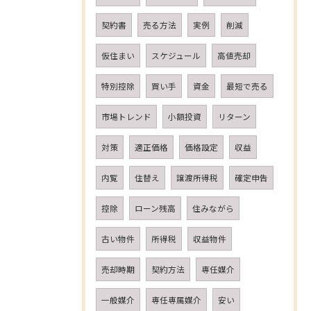
契約書
売る方法
実例
削減
仮住まい
スケジュール
高値売却
特別控除
買い手
資金
最短で売る
市場トレンド
小額投資
リターン
対策
適正価格
価格設定
収益
内覧
住替え
譲渡所得税
確定申告
控除
ローン残高
住みながら
古い物件
所得税
収益物件
売却時期
契約方法
専任媒介
一般媒介
専任専属媒介
安い