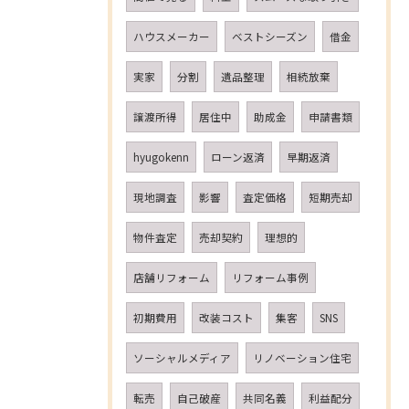
ハウスメーカー
ベストシーズン
借金
実家
分割
遺品整理
相続放棄
譲渡所得
居住中
助成金
申請書類
hyugokenn
ローン返済
早期返済
現地調査
影響
査定価格
短期売却
物件査定
売却契約
理想的
店舗リフォーム
リフォーム事例
初期費用
改装コスト
集客
SNS
ソーシャルメディア
リノベーション住宅
転売
自己破産
共同名義
利益配分