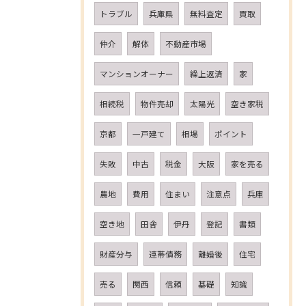
トラブル
兵庫県
無料査定
買取
仲介
解体
不動産市場
マンションオーナー
繰上返済
家
相続税
物件売却
太陽光
空き家税
京都
一戸建て
相場
ポイント
失敗
中古
税金
大阪
家を売る
農地
費用
住まい
注意点
兵庫
空き地
田舎
伊丹
登記
書類
財産分与
連帯債務
離婚後
住宅
売る
関西
信頼
基礎
知識