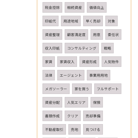
税金控除
相続資産
価値向上
印紙代
用途地域
早く売却
対象
資産整理
顧客満足度
用意
委任状
収入印紙
コンサルティング
戦略
家賃
家賃収入
資産形成
人気物件
法律
エージェント
事業用用地
メガソーラー
家を買う
フルサポート
資産分配
人気エリア
保険
書類作成
クリア
売却準備
不動産取引
売地
見つける