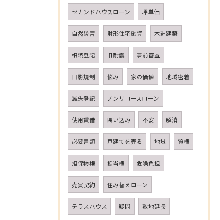
セカンドハウスローン
坪単価
自然災害
財形住宅融資
木造建築
相続登記
旧耐震
事前審査
日影規制
悩み
家の価値
地域密着
減失登記
ノンリコースローン
使用賃借
囲い込み
不安
解消
必要書類
戸建てを売る
地域
質権
担保物権
抵当権
危険負担
売買契約
住み替えローン
テラスハウス
疑問
敷地延長