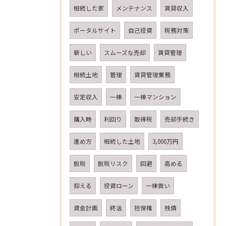
相続した家
メンテナンス
賃貸収入
ポータルサイト
自己投資
税務対策
新しい
スムーズな売却
賃貸管理
相続土地
管理
賃貸管理業務
安定収入
一棟
一棟マンション
購入時
利回り
取得税
売却手続き
進め方
相続した土地
3,000万円
脱税
脱税リスク
回避
高める
抑える
投資ローン
一棟買い
資金計画
終活
担保権
残債