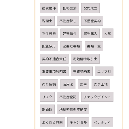
投資物件
価格交渉
契約成立
税理士
不動産探し
不動産契約
物件検索
建売物件
家を購入
人気
阪急伊丹
必要な書類
書類一覧
契約不適合責任
宅地建物取引士
重要事項説明書
売買契約書
エリア別
売り店舗
活用法
効率
売り土地
リスク
不動産登記
チェックポイント
離婚時
地域密着型不動産
よくある質問
キャンセル
ペナルティ