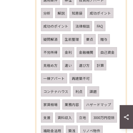
適用条件
移住
投資用アパート
分析
解説
知恵袋
成功ポイント
成功のポイント
法律相談
FAQ
疑問解消
生前整理
要点
贈与
不労所得
金利
金融機関
自己資金
見極め方
違い
選び方
計算
一棟アパート
再建築不可
コンテナハウス
利点
課題
家賃相場
業務内容
ハザードマップ
支援
賃料収入
立地
3000万円控除
補助金活用
築浅
リノベ物件