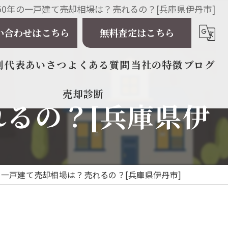
50年の一戸建て売却相場は？売れるの？[兵庫県伊丹市]
い合わせはこちら
無料査定はこちら
例
代表あいさつ
よくある質問
当社の特徴
ブログ
売却診断
相続
れるの？[兵庫県伊
戸建て
マンション
の一戸建て売却相場は？売れるの？[兵庫県伊丹市]
土地
太陽光発電所