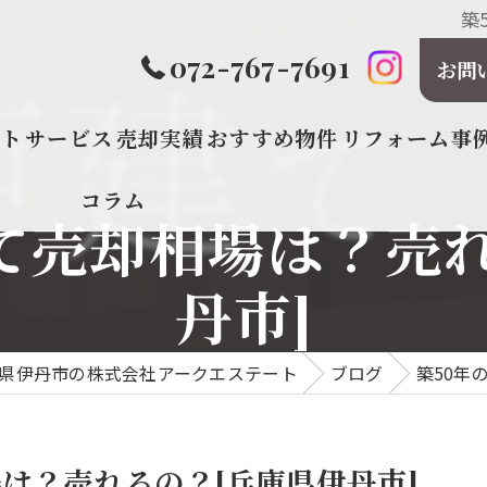
築
072-767-7691
お問
プト
サービス
売却実績
おすすめ物件
リフォーム事
コラム
て売却相場は？売
丹市]
県伊丹市の株式会社アークエステート
ブログ
築50年
は？売れるの？[兵庫県伊丹市]