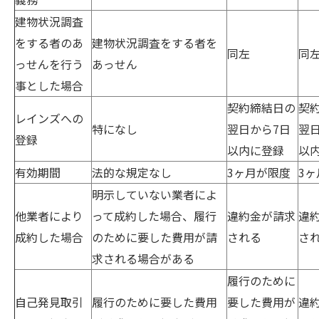
建物状況調査
をする者のあ
建物状況調査をする者を
同左
同
っせんを行う
あっせん
事とした場合
契約締結日の
契
レインズへの
特になし
翌日から7日
翌
登録
以内に登録
以
有効期間
法的な規定なし
3ヶ月が限度
3
明示していない業者によ
他業者により
って成約した場合、履行
違約金が請求
違
成約した場合
のために要した費用が請
される
さ
求される場合がある
履行のために
自己発見取引
履行のために要した費用
要した費用が
違