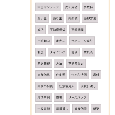
中古マンション
売却成功
手数料
買い主
売り主
売却額
売却方法
成功
不動産価格
売却期間
市場動向
家売却
住宅ローン減税
制度
タイミング
高値
奈良県
家を売却
方法
不動産業者
売却価格
住宅税
住宅税特例
還付
実家の相続
任意後見人
現状引渡し
成功事例
市場
リースバック
一般売却
賃貸貸し
資産価値
新築