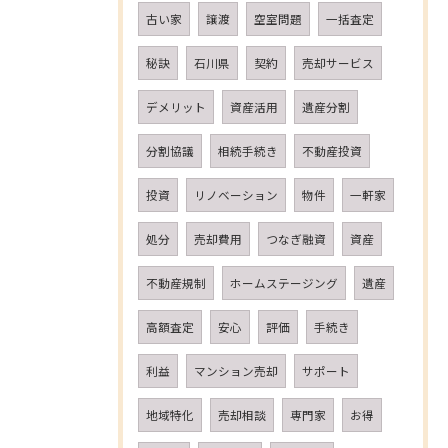
古い家
譲渡
空室問題
一括査定
秘訣
石川県
契約
売却サービス
デメリット
資産活用
遺産分割
分割協議
相続手続き
不動産投資
投資
リノベーション
物件
一軒家
処分
売却費用
つなぎ融資
資産
不動産規制
ホームステージング
遺産
高額査定
安心
評価
手続き
利益
マンション売却
サポート
地域特化
売却相談
専門家
お得