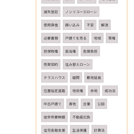
減失登記
ノンリコースローン
使用賃借
囲い込み
不安
解消
必要書類
戸建てを売る
地域
質権
担保物権
抵当権
危険負担
売買契約
住み替えローン
テラスハウス
疑問
敷地延長
位置指定道路
地役権
赤地
成功法
中古戸建て
青地
合筆
公図
徒歩所要時間
不動産広告
住宅金融支援
生活保護
計算法