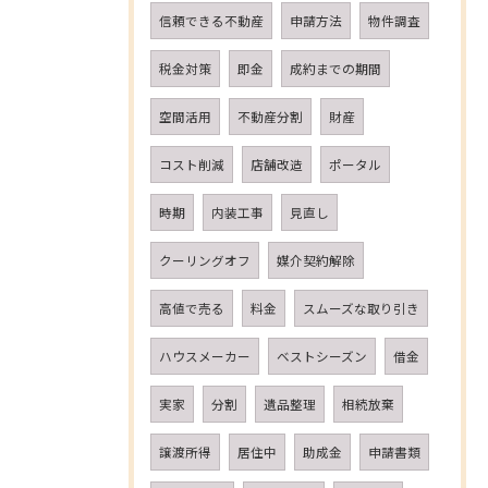
信頼できる不動産
申請方法
物件調査
税金対策
即金
成約までの期間
空間活用
不動産分割
財産
コスト削減
店舗改造
ポータル
時期
内装工事
見直し
クーリングオフ
媒介契約解除
高値で売る
料金
スムーズな取り引き
ハウスメーカー
ベストシーズン
借金
実家
分割
遺品整理
相続放棄
譲渡所得
居住中
助成金
申請書類