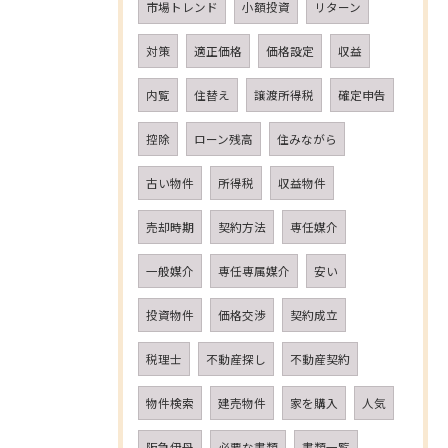
市場トレンド
小額投資
リターン
対策
適正価格
価格設定
収益
内覧
住替え
譲渡所得税
確定申告
控除
ローン残高
住みながら
古い物件
所得税
収益物件
売却時期
契約方法
専任媒介
一般媒介
専任専属媒介
安い
投資物件
価格交渉
契約成立
税理士
不動産探し
不動産契約
物件検索
建売物件
家を購入
人気
阪急伊丹
必要な書類
書類一覧