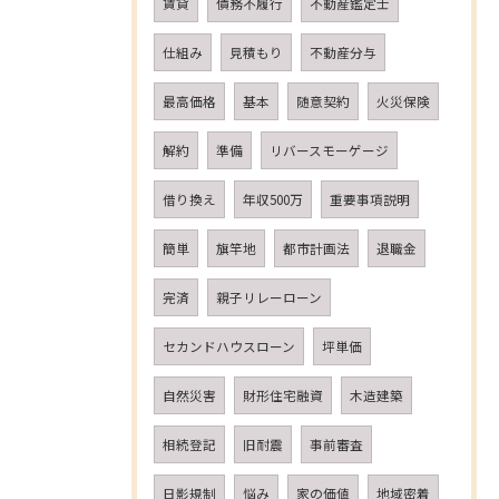
賃貸
債務不履行
不動産鑑定士
仕組み
見積もり
不動産分与
最高価格
基本
随意契約
火災保険
解約
準備
リバースモーゲージ
借り換え
年収500万
重要事項説明
簡単
旗竿地
都市計画法
退職金
完済
親子リレーローン
セカンドハウスローン
坪単価
自然災害
財形住宅融資
木造建築
相続登記
旧耐震
事前審査
日影規制
悩み
家の価値
地域密着