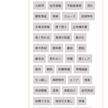
大阪市
住宅価格
不動産価値
流れ
顧客満足
実績
スムーズ
地域特性
太陽法発電
建て替え
土地権利書
高く売れる
高値の秘密
最大化
家の売却
築年数
裏技
原因
解決法
売れない
修繕
落とし穴
意外
節税
初期準備
市場価格
引っ越し
相続物件
エリア
残高
売却戦略
宝塚
家庭向け
自宅売却
信頼できる
現状引き渡し
倍増