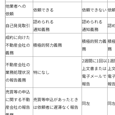
他業者への
依頼できる
依頼できない
依
依頼
認められる
認められる
自己発見取引
認
通知義務
通知義務
成約に向けた
積極的努力義
積
不動産会社の
積極的努力義務
務
務
義務
2週間に1回以
1週
不動産会社の
上文書または
上
業務処理状況
特になし
電子メールで
電
の報告義務
報告
報
売買等の申込
に関する不動
売買等申込があったとき
同左
同
産会社の報告
は依頼者に遅滞なく報告
義務