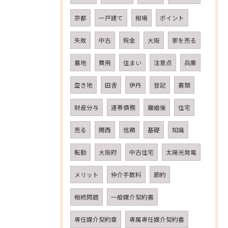
京都
一戸建て
相場
ポイント
失敗
中古
税金
大阪
家を売る
農地
費用
住まい
注意点
兵庫
空き地
田舎
伊丹
登記
書類
財産分与
連帯債務
離婚後
住宅
売る
関西
信頼
基礎
知識
転勤
大阪府
中古住宅
太陽光発電
メリット
仲介手数料
節約
相続問題
一般媒介契約書
専任媒介契約章
専属専任媒介契約書