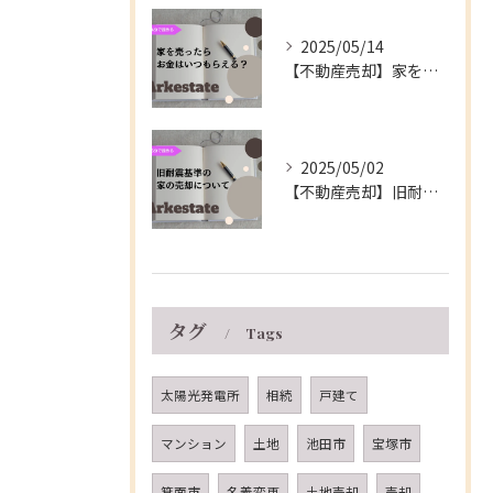
2025/05/14
【不動産売却】家を売ったらお金はいつもらえる？～伊丹市の不動産会社～
2025/05/02
【不動産売却】旧耐震基準の家の売却について～伊丹市の不動産会社～
タグ
Tags
太陽光発電所
相続
戸建て
マンション
土地
池田市
宝塚市
箕面市
名義変更
土地売却
売却