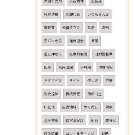
戸建て売却
事故物件
孤独死
特殊清掃
売却代金
いつもらえる
管理費
修繕積立金
延滞
滞納
売却できる
強制退会
旦那
差し押さえ
無剰余取消
旧耐震基準
阪急
阪急沿線
伊丹線
地域情報
アドバイス
サイト
使い方
目安
税金控除
相続資産
価値向上
印紙代
用途地域
早く売却
対象
資産整理
顧客満足度
用意
委任状
収入印紙
コンサルティング
戦略