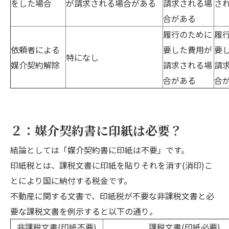
をした場合
が請求される場合がある
請求される場
さ
合がある
履行のために
履
依頼者による
要した費用が
要
特になし
媒介契約解除
請求される場
請
合がある
合
２：媒介契約書に印紙は必要？
結論としては「媒介契約書に印紙は不要」です。
印紙税とは、課税文書に印紙を貼りそれを消す(消印)こ
とにより国に納付する税金です。
不動産に関する文書で、印紙税が不要な非課税文書と必
要な課税文書を例示すると以下の通り。
非課税文書(印紙不要)
課税文書(印紙必要)