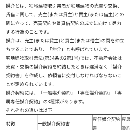
媒介とは、宅地建物取引業者が宅地建物の売買や交換、
賃借に関して、売主(または貸主)と買主(または借主)との
間に立って、売買契約や賃貸借契約の成立に向けて尽力
する行為のことです。
媒介は、売主(または貸主)と買主(または借主)の間を仲立
ちすることであり、「仲介」とも呼ばれています。
宅地建物取引業法(第34条の2第1号)では、不動産会社は
売買・交換の媒介契約を締結したときは遅滞なく「媒介
契約書」を作成し、依頼者に交付しなければならないこ
とが定められています。
媒介契約には、「一般媒介契約」「専任媒介契約」「専
属専任媒介契約」の3種類があります。
それぞれの違いは以下
専任媒介契約
専
特徴
一般媒介契約書
書
契