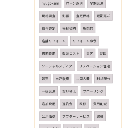
hyugokenn
ローン返済
早期返済
現地調査
影響
査定価格
短期売却
物件査定
売却契約
理想的
店舗リフォーム
リフォーム事例
初期費用
改装コスト
集客
SNS
ソーシャルメディア
リノベーション住宅
転売
自己破産
共同名義
利益配分
一括返済
買い替え
フローリング
追加費用
違約金
改修
費用削減
公示価格
アフターサービス
減税