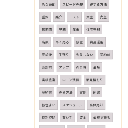
急な売却
スピード売却
得する方法
重要
媒介
コスト
買主
売主
短期間
早期
年末
住宅売却
高額
早く売る
放置
資産運用
売却後
手残り
失敗しない
契約前
売却前
アップ
売り時
最短
実績豊富
ローン残債
相見積もり
契約書
売る方法
実例
削減
仮住まい
スケジュール
高値売却
特別控除
買い手
資金
最短で売る