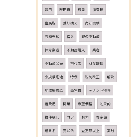
活用
吹田市
芦屋
消費税
住民税
乗り換え
売却実績
高額売却
借入
親の不動産
仲介業者
不動産購入
業者
不動産競売
初心者
財産評価
小規模宅地
特例
税制改正
解決
地域密着型
西宮市
テナント物件
諸費用
開業
希望価格
効果的
物件探し
コツ
魅力
査定額
超える
売却法
査定額以上
実践