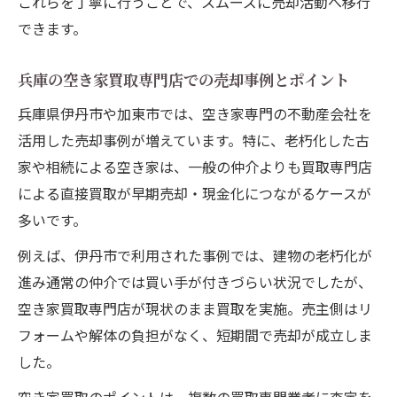
これらを丁寧に行うことで、スムーズに売却活動へ移行
不動産売却で嫌がられる業界タブーの回避
できます。
策
法人向け売却における三大タブーへの対処
兵庫の空き家買取専門店での売却事例とポイント
法
兵庫県伊丹市や加東市では、空き家専門の不動産会社を
安心して任せられる空き家専門不動産の見
活用した売却事例が増えています。特に、老朽化した古
極め方
家や相続による空き家は、一般の仲介よりも買取専門店
情報開示と不動産売却の信頼構築ポイント
による直接買取が早期売却・現金化につながるケースが
空き家無料査定を利用した安全な売却実践
多いです。
例
例えば、伊丹市で利用された事例では、建物の老朽化が
法人売却なら知っておくべき査定のコツ
進み通常の仲介では買い手が付きづらい状況でしたが、
法人向け不動産売却に最適な査定方法とは
空き家買取専門店が現状のまま買取を実施。売主側はリ
空き家査定で差が出る法人売却のポイント
フォームや解体の負担がなく、短期間で売却が成立しま
無料査定を利用した不動産売却の賢い進め
した。
方