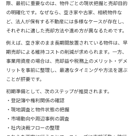
際、最初に重要なのは、物件ごとの現状把握と売却目的
空き家査定を依頼する際の注意点と売却準
の明確化です。なぜなら、空き家や古家、相続物件な
備
ど、法人が保有する不動産には多様なケースが存在し、
法人向け空き家売却で失敗しないポイント
それぞれに適した売却方法や進め方が異なるためです。
空き家の無料査定を活かした不動産売却戦
例えば、空き家のまま長期間放置されている物件は、早
略
期売却による維持コストの削減が求められます。一方、
古家や相続物件の法人売却で失敗しない方法
事業用資産の場合は、売却益や税務上のメリット・デメ
古家買取と法人向け不動産売却の判断ポイ
リットを事前に整理し、最適なタイミングや方法を選ぶ
ント
ことが肝要です。
相続物件を法人で売却する際の注意事項
初期準備として、次のステップが推奨されます。
古家の空き家査定をスムーズに進める方法
・登記簿や権利関係の確認
法人売却で古家を有利に売るためのコツ
・現地調査と物件状態の把握
・市場動向や周辺事例の調査
空き家の買取専門業者と法人売却の強み
・社内決裁フローの整理
不動産業界のタブーを避けた安全な売却戦略