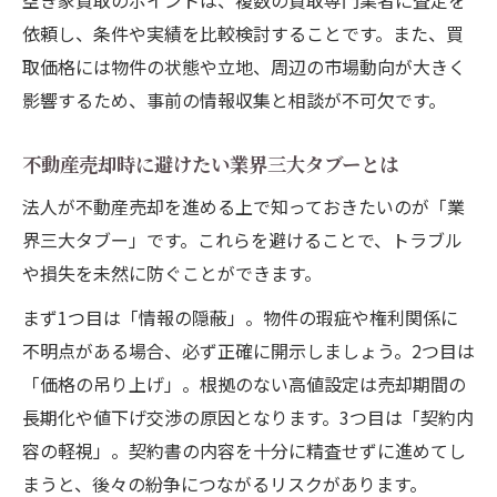
空き家買取のポイントは、複数の買取専門業者に査定を
空き家買取専門業者による査定の特徴解説
依頼し、条件や実績を比較検討することです。また、買
法人売却で失敗しない査定基準の見極め方
取価格には物件の状態や立地、周辺の市場動向が大きく
伊丹市や加東市で納得の不動産売却術
影響するため、事前の情報収集と相談が不可欠です。
納得できる不動産売却のための準備と心構
不動産売却時に避けたい業界三大タブーとは
え
空き家や古家の売却で知っておくべき流れ
法人が不動産売却を進める上で知っておきたいのが「業
界三大タブー」です。これらを避けることで、トラブル
法人向け不動産売却を有利に進める秘訣
や損失を未然に防ぐことができます。
空き家買取全国対応の活用で選択肢を広げ
る
まず1つ目は「情報の隠蔽」。物件の瑕疵や権利関係に
不明点がある場合、必ず正確に開示しましょう。2つ目は
地元密着の空き家専門不動産と売却成功例
「価格の吊り上げ」。根拠のない高値設定は売却期間の
長期化や値下げ交渉の原因となります。3つ目は「契約内
容の軽視」。契約書の内容を十分に精査せずに進めてし
まうと、後々の紛争につながるリスクがあります。