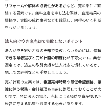
リフォームや解体の必要性があるか
など、売却条件に直
結する要素です。無料査定を申し込む際は、査定結果の
根拠や、実際の成約事例なども確認し、納得のいく判断
を心がけましょう。
法人向け空き家売却で失敗しないポイント
法人が空き家や古家の売却で失敗しないためには、
信頼
できる業者選び
と
売却計画の明確化
が不可欠です。業者
選定では、過去の取引実績や法人対応に慣れているか、
地元での評判などを重視しましょう。
売却計画の立案では、
希望売却時期
や
最低希望価格
、
譲
渡に伴う税務・会計処理
も事前に整理しておくことが大
切です。特に法人の場合、売却による損益や資産整理が
経営に与える影響も考慮する必要があります。