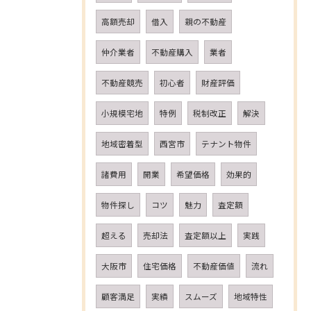
高額売却
借入
親の不動産
仲介業者
不動産購入
業者
不動産競売
初心者
財産評価
小規模宅地
特例
税制改正
解決
地域密着型
西宮市
テナント物件
諸費用
開業
希望価格
効果的
物件探し
コツ
魅力
査定額
超える
売却法
査定額以上
実践
大阪市
住宅価格
不動産価値
流れ
顧客満足
実績
スムーズ
地域特性