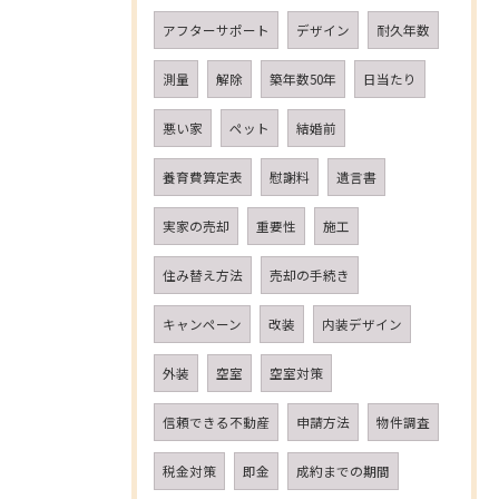
アフターサポート
デザイン
耐久年数
測量
解除
築年数50年
日当たり
悪い家
ペット
結婚前
養育費算定表
慰謝料
遺言書
実家の売却
重要性
施工
住み替え方法
売却の手続き
キャンペーン
改装
内装デザイン
外装
空室
空室対策
信頼できる不動産
申請方法
物件調査
税金対策
即金
成約までの期間