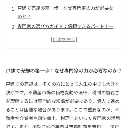
戸建て売却の第一歩：なぜ専門家の力が必要な
のか？
専門家の選び方ガイド：信頼できるパートナー
を見つけるには？
不動産市場の動向と税務知識：売却成功のため
の知識を身につける
実際の売却プロセスで専門家はどんなサポート
戸建て売却の第一歩：なぜ専門家の力が必要なのか？
をしてくれるのか？
トラブル回避の秘訣：専門家活用で失敗しない
戸建ての売却は、多くの方にとって人生の中でも大きな
戸建て売却のまとめ
決断です。不動産市場の価格変動や法律、税制の複雑さ
戸建て売却で失敗しないための専門家活用法と
を理解するには専門的な知識が必要であり、個人で進め
は？7つのポイントを解説
ることは困難な場合があります。ここで重要なのが、不
安心して売却を進めるために：専門家と共に築
動産仲介業者や司法書士、税理士といった専門家の活用
く成功ストーリー
です。まず、不動産仲介業者は市場動向を熟知し、適正