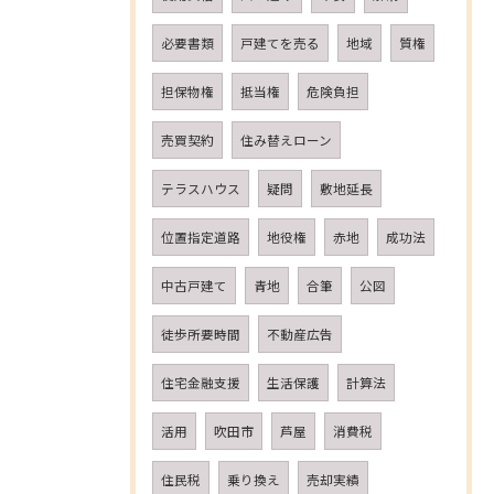
必要書類
戸建てを売る
地域
質権
担保物権
抵当権
危険負担
売買契約
住み替えローン
テラスハウス
疑問
敷地延長
位置指定道路
地役権
赤地
成功法
中古戸建て
青地
合筆
公図
徒歩所要時間
不動産広告
住宅金融支援
生活保護
計算法
活用
吹田市
芦屋
消費税
住民税
乗り換え
売却実績