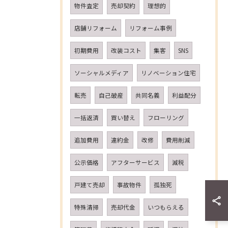
物件査定
売却契約
理想的
店舗リフォーム
リフォーム事例
初期費用
改装コスト
集客
SNS
ソーシャルメディア
リノベーション住宅
転売
自己破産
共同名義
利益配分
一括返済
買い替え
フローリング
追加費用
違約金
改修
費用削減
公示価格
アフターサービス
減税
戸建て売却
事故物件
孤独死
特殊清掃
売却代金
いつもらえる