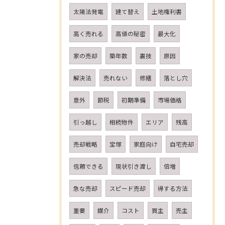
太陽法発電
建て替え
土地権利書
高く売れる
高値の秘密
最大化
家の売却
築年数
裏技
原因
解決法
売れない
修繕
落とし穴
意外
節税
初期準備
市場価格
引っ越し
相続物件
エリア
残高
売却戦略
宝塚
家庭向け
自宅売却
信頼できる
現状引き渡し
倍増
急な売却
スピード売却
得する方法
重要
媒介
コスト
買主
売主