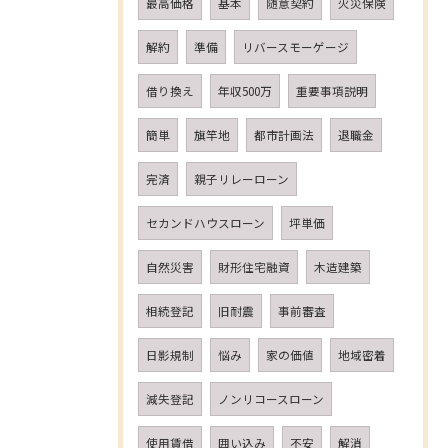
最高価格
基本
随意契約
火災保険
解約
準備
リバースモーゲージ
借り換え
年収500万
重要事項説明
簡単
旗竿地
都市計画法
退職金
完済
親子リレーローン
セカンドハウスローン
坪単価
自然災害
財形住宅融資
木造建築
相続登記
旧耐震
事前審査
日影規制
悩み
家の価値
地域密着
減失登記
ノンリコースローン
使用賃借
囲い込み
不安
解消