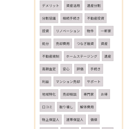
デメリット
資産活用
遺産分割
分割協議
相続手続き
不動産投資
投資
リノベーション
物件
一軒家
処分
売却費用
つなぎ融資
資産
不動産規制
ホームステージング
遺産
高額査定
安心
評価
手続き
利益
マンション売却
サポート
地域特化
売却相談
専門家
お得
口コミ
取り壊し
解体費用
物上保証人
連帯保証人
価値