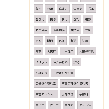
農地
費用
住まい
注意点
兵庫
空き地
田舎
伊丹
登記
書類
財産分与
連帯債務
離婚後
住宅
売る
関西
信頼
基礎
知識
転勤
大阪府
中古住宅
太陽光発電
メリット
仲介手数料
節約
相続問題
一般媒介契約書
専任媒介契約章
専属専任媒介契約書
中古マンション
売却成功
手数料
買い主
売り主
売却額
売却方法