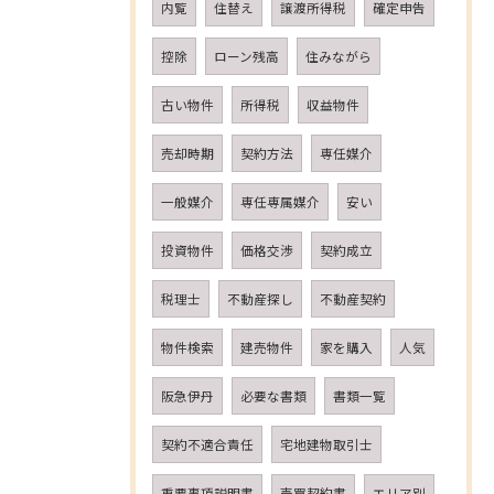
内覧
住替え
譲渡所得税
確定申告
控除
ローン残高
住みながら
古い物件
所得税
収益物件
売却時期
契約方法
専任媒介
一般媒介
専任専属媒介
安い
投資物件
価格交渉
契約成立
税理士
不動産探し
不動産契約
物件検索
建売物件
家を購入
人気
阪急伊丹
必要な書類
書類一覧
契約不適合責任
宅地建物取引士
重要事項説明書
売買契約書
エリア別