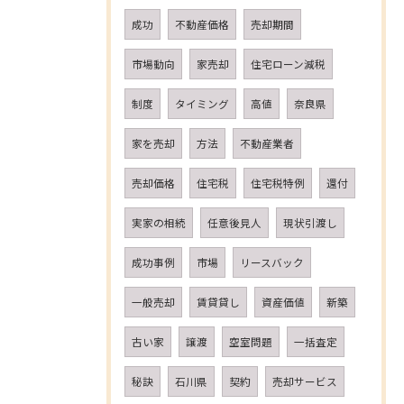
成功
不動産価格
売却期間
市場動向
家売却
住宅ローン減税
制度
タイミング
高値
奈良県
家を売却
方法
不動産業者
売却価格
住宅税
住宅税特例
還付
実家の相続
任意後見人
現状引渡し
成功事例
市場
リースバック
一般売却
賃貸貸し
資産価値
新築
古い家
譲渡
空室問題
一括査定
秘訣
石川県
契約
売却サービス