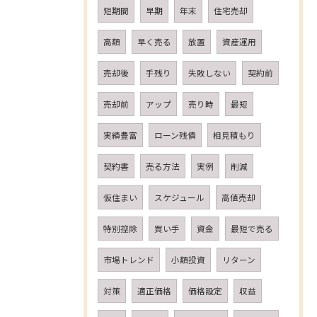
短期間
早期
年末
住宅売却
高額
早く売る
放置
資産運用
売却後
手残り
失敗しない
契約前
売却前
アップ
売り時
最短
実績豊富
ローン残債
相見積もり
契約書
売る方法
実例
削減
仮住まい
スケジュール
高値売却
特別控除
買い手
資金
最短で売る
市場トレンド
小額投資
リターン
対策
適正価格
価格設定
収益