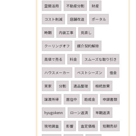
空間活用
不動産分割
財産
コスト削減
店舗改造
ポータル
時期
内装工事
見直し
クーリングオフ
媒介契約解除
高値で売る
料金
スムーズな取り引き
ハウスメーカー
ベストシーズン
借金
実家
分割
遺品整理
相続放棄
譲渡所得
居住中
助成金
申請書類
hyugokenn
ローン返済
早期返済
現地調査
影響
査定価格
短期売却