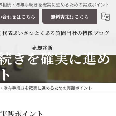
市相続・贈与手続きを確実に進めるための実践ポイント
い合わせはこちら
無料査定はこちら
例
代表あいさつ
よくある質問
当社の特徴
ブログ
売却診断
続きを確実に進め
相続
戸建て
ト
マンション
・贈与手続きを確実に進めるための実践ポイント
土地
太陽光発電所
実践ポイント