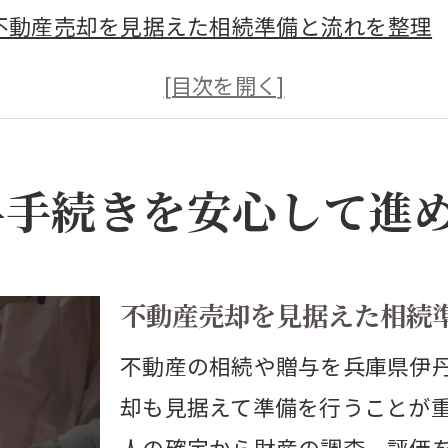
不動産売却を見据えた相続準備と流れを整理
相続・贈与で注意したい不動産売却の実務
不動産売却を活用した相続トラブルの予防策
伊丹市の不動産売却を前提とした手続きの要
与手続きを安心して進
不動産売却時に役立つ相続・贈与のチェック
産売却を成功させる基本の流れと注意点
伊丹市の不動産売却に必要な準備と手順解説
不動産売却を見据えた相続
不動産売却の流れと相続・贈与時の注意点
不動産の相続や贈与を兵庫県伊
相続・贈与時にスムーズな不動産売却を実現
却も見据えて準備を行うことが
不動産売却時の相続人間での分割協議ポイン
人の確定から財産の調査、評価