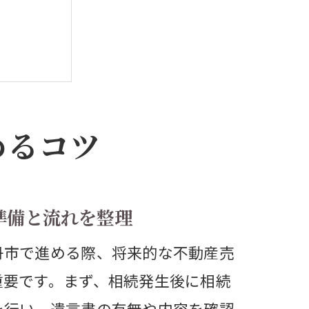
点
めるコツ
ポイント
準備と流れを整理
丹市で進める際、将来的な不動産売
する方法
重要です。まず、相続発生後に相続
ト
を行い、遺言書の有無や内容を確認