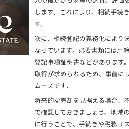
専門家の活用で不動産売却のリスクを抑える
します。これにより、相続手続
登記義務化に伴う実践的な対応方法とは
す。
不動産売却を前提とした相続登記の進め方
次に、相続登記の義務化により
相続登記義務化と不動産売却の実務的注意点
なっています。必要書類には戸
不動産売却で困らない相続登記の段取り術
登記事項証明書などがあります
義務化対応と不動産売却の手続き連携のコツ
取得が求められるため、事前に
ムーズです。
専門家相談で不動産売却時の相続登記を円滑
書士無料相談を活かした不動産相続の進め方
将来的な売却を見据える場合、
無料相談で不動産売却や相続の不安を解消
で確認しておきましょう。地域
に行うことで、手続きや税務リ
司法書士と進める不動産売却に向けた相続対