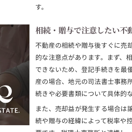
す。
不動産売却も視野に入れた相談の活用ポイン
専門家の無料相談で不動産売却を円滑に進行
相続・贈与で注意したい不
不動産売却に役立つ司法書士相談の具体的事
不動産の相続や贈与後すぐに売
市で安心できる贈与手続きの進め方ガイド
的な注意点があります。まず、
不動産売却を組み合わせた贈与手続きの進行
できないため、登記手続きを最
贈与時の不動産売却に伴う名義変更の注意点
産の場合、地元の司法書士事務
贈与後の不動産売却を安全に進めるポイント
続きや必要書類について具体的
不動産売却と連動した贈与手続きのポイント
また、売却益が発生する場合は
贈与と不動産売却の税務をしっかり理解する
続や贈与の経緯によって税率や
変更や分割協議のポイントと事前対策を解説