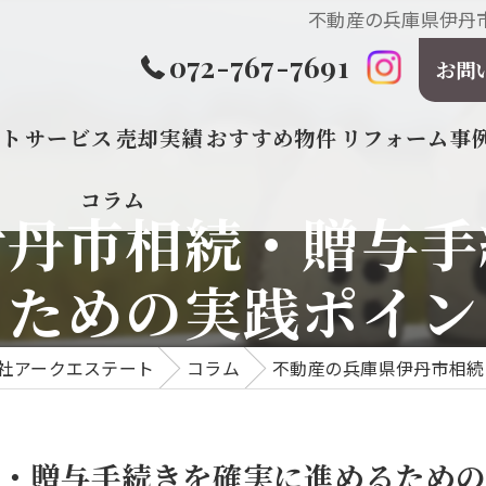
不動産の兵庫県伊丹
072-767-7691
お問
プト
サービス
売却実績
おすすめ物件
リフォーム事
コラム
伊丹市相続・贈与手
るための実践ポイン
社アークエステート
コラム
不動産の兵庫県伊丹市相続
・贈与手続きを確実に進めるための