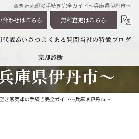
空き家売却の手続き完全ガイド～兵庫県伊丹市～
い合わせはこちら
無料査定はこちら
例
代表あいさつ
よくある質問
当社の特徴
ブログ
売却診断
相続
兵庫県伊丹市～
戸建て
マンション
空き家売却の手続き完全ガイド～兵庫県伊丹市～
土地
太陽光発電所