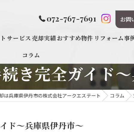
072-767-7691
お問
プト
サービス
売却実績
おすすめ物件
リフォーム事
コラム
手続き完全ガイド～
却は兵庫県伊丹市の株式会社アークエステート
コラム
イド～兵庫県伊丹市～