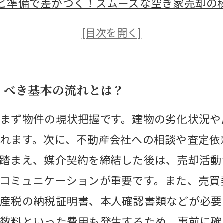
と準備で差がつく！スムーズな空き家売却の
確認！空き家の管理と注意点を徹底解説
用の疑問を解消！空き家売却にかかるコスト
初心者でも安心の空き家売却手続きを完璧マ
くべき基本の流れとは？
却で失敗しないためのポイントとは？専門家
未来を考える：売却後の活用方法と方法の選
まず物件の現状把握です。建物の劣化状況や
れます。次に、不動産会社への相談や査定依
踏まえ、媒介契約を締結した後は、売却活動
コミュニケーションが重要です。また、売買
産税の納税証明書、本人確認書類などが必要
数料といった費用も発生するため、事前に確