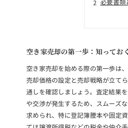
必要書類
売却前に
税金や費
実践編：
空き家売却の第一歩：知ってお
空き家売
空き家の
空き家売却を始める際の第一歩は、
売却価格の設定と売却戦略が立てら
通しを確認しましょう。査定結果を
や交渉が発生するため、スムーズな
求められ、特に登記簿謄本や固定資
ては譲渡所得税などの税金や仲介手