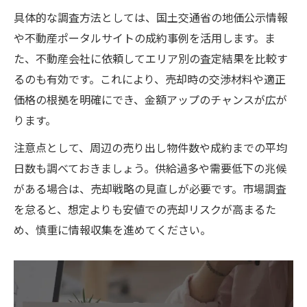
詳細
具体的な調査方法としては、国土交通省の地価公示情報
費用を抑えて不動産売却を進めるための工
や不動産ポータルサイトの成約事例を活用します。ま
夫
た、不動産会社に依頼してエリア別の査定結果を比較す
不動産売却時の税金や登記費用のポイント
るのも有効です。これにより、売却時の交渉材料や適正
評価額と売却額の違いを徹底理解する方法
価格の根拠を明確にでき、金額アップのチャンスが広が
不動産売却で評価額が決まる仕組みを理解
ります。
しよう
注意点として、周辺の売り出し物件数や成約までの平均
売却額と評価額の差が生まれる実情と不動
日数も調べておきましょう。供給過多や需要低下の兆候
産売却
がある場合は、売却戦略の見直しが必要です。市場調査
評価額1000万円の売値が変動する理由とは
を怠ると、想定よりも安値での売却リスクが高まるた
不動産売却で損をしないための評価額確認
め、慎重に情報収集を進めてください。
ポイント
評価額と売却額の違いを比較し納得の不動
産売却へ