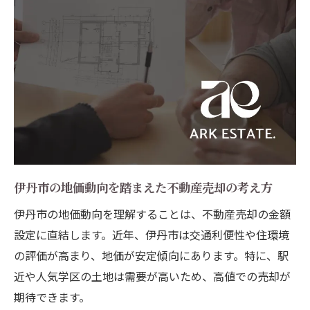
納得の取引を叶える不動産売却の進め方
不動産売却の全体フローを理解して安心取
引を実現
伊丹市での不動産売却に適した相談先の選
び方
契約時に確認したい不動産売却の重要ポイ
ント
不動産売却で後悔しないための交渉術とコ
ツ
伊丹市の地価動向を踏まえた不動産売却の考え方
売却後の手続きや必要書類をしっかり把握
伊丹市の地価動向を理解することは、不動産売却の金額
する
設定に直結します。近年、伊丹市は交通利便性や住環境
売却金額最大化へ向けた計算ポイント紹介
の評価が高まり、地価が安定傾向にあります。特に、駅
不動産売却金額を算出する計算式の基本を
近や人気学区の土地は需要が高いため、高値での売却が
解説
期待できます。