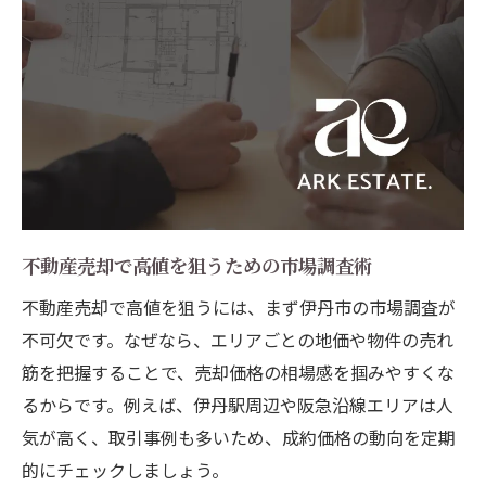
評価額と売却額の違いを不動産売却で理解
するコツ
土地や建物ごとの評価方法と不動産売却の
関係
伊丹市における不動産売却の評価額算出の
流れ
複数の査定を活用した不動産売却の評価額
確認法
不動産売却で高値を狙うための市場調査術
伊丹市における不動産売却の費用内訳を解説
不動産売却で高値を狙うには、まず伊丹市の市場調査が
不動産売却にかかる費用の基本構成と注意
不可欠です。なぜなら、エリアごとの地価や物件の売れ
点
筋を把握することで、売却価格の相場感を掴みやすくな
伊丹市で発生しやすい不動産売却の諸費用
るからです。例えば、伊丹駅周辺や阪急沿線エリアは人
一覧
気が高く、取引事例も多いため、成約価格の動向を定期
仲介手数料や印紙税など不動産売却の費用
的にチェックしましょう。