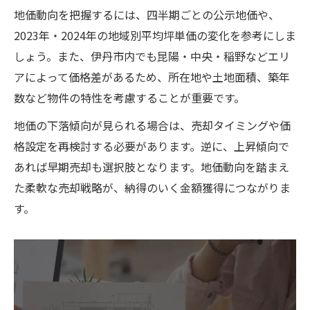
評価額と売却額の関係を考慮した計算ポイ
地価動向を把握するには、四半期ごとの公示地価や、
ント
2023年・2024年の地域別平均坪単価の変化を参考にしま
市場価格と不動産売却の金額差のチェック
しょう。また、伊丹市内でも昆陽・中央・稲野などエリ
方法
アによって価格差があるため、所在地や土地面積、築年
数など物件の特性を考慮することが重要です。
仲介手数料を含めた売却利益の計算手順
費用控除後の実質不動産売却金額を知る方
地価の下落傾向が見られる場合は、売却タイミングや価
法
格設定を再検討する必要があります。逆に、上昇傾向で
あれば早期売却も選択肢となります。地価動向を踏まえ
た柔軟な売却戦略が、納得のいく金額獲得につながりま
す。