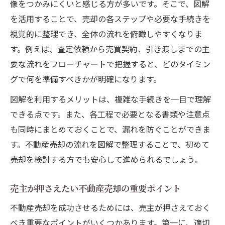
売主が安心できる不動産売却の流れ
像をつかみにくいと感じる方が多いです。そこで、図解
売主必見の不動産売却基礎知識まとめ
を活用することで、売却の各ステップや必要な手続きを
視覚的に整理でき、全体の流れを俯瞰しやすくなりま
スムーズな売却を実現するための準備とは
す。例えば、査定依頼から売買契約、引き渡しまでの主
不動産売却をスムーズに進める準備方法
要な流れをフローチャートで把握すると、どのタイミン
売却前に必要な不動産売却の準備ポイント
グで何を準備すべきかが明確になります。
不動産売却に欠かせない書類と準備内容
図解を利用するメリットは、複雑な手続きを一目で理解
スムーズな不動産売却に向けた事前対策
できる点です。また、各工程で必要となる書類や注意点
不動産売却の成功へ導く準備のコツ
も同時にまとめておくことで、漏れを防ぐことができま
高く売るなら知っておきたい税金対策
す。不動産売却の流れを図解で整理することで、初めて
不動産売却で高く売るための税金対策法
売却を検討する方でも安心して進められるでしょう。
不動産売却時に意識したい税金のポイント
売主が押さえたい不動産売却の重要ポイント
不動産売却の利益を最大化する節税の工夫
税金を抑えて不動産売却額を高める方法
不動産売却を成功させるためには、売主が押さえておく
べき重要なポイントがいくつかあります。第一に、適切
不動産売却で損しないための税金対策