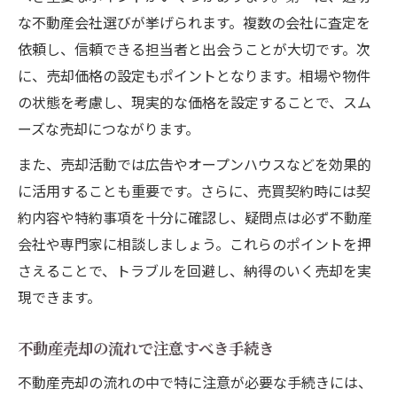
な不動産会社選びが挙げられます。複数の会社に査定を
不動産売却における司法書士の役割を知る
依頼し、信頼できる担当者と出会うことが大切です。次
不動産売却で司法書士が担う重要な役割
に、売却価格の設定もポイントとなります。相場や物件
司法書士が関わる不動産売却の手続き流れ
の状態を考慮し、現実的な価格を設定することで、スム
不動産売却に不可欠な司法書士のサポート
ーズな売却につながります。
不動産売却時に司法書士へ依頼する理由
また、売却活動では広告やオープンハウスなどを効果的
司法書士が不動産売却で果たす安心の役割
に活用することも重要です。さらに、売買契約時には契
トラブル回避へつながる書類提出のコツ
約内容や特約事項を十分に確認し、疑問点は必ず不動産
不動産売却での書類提出時の注意ポイント
会社や専門家に相談しましょう。これらのポイントを押
トラブル防止に役立つ不動産売却書類対策
さえることで、トラブルを回避し、納得のいく売却を実
現できます。
スムーズな不動産売却を叶える書類準備法
不動産売却時に必要な書類と提出のコツ
不動産売却の流れで注意すべき手続き
書類不備を防ぐ不動産売却のポイント解説
不動産売却の流れの中で特に注意が必要な手続きには、