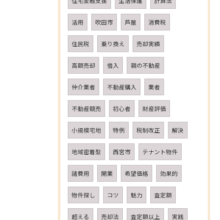
住宅金融支援
生活保護
計算法
活用
吹田市
芦屋
消費税
住民税
乗り換え
売却実績
高額売却
借入
親の不動産
仲介業者
不動産購入
業者
不動産競売
初心者
財産評価
小規模宅地
特例
税制改正
解決
地域密着型
西宮市
テナント物件
諸費用
開業
希望価格
効果的
物件探し
コツ
魅力
査定額
超える
売却法
査定額以上
実践