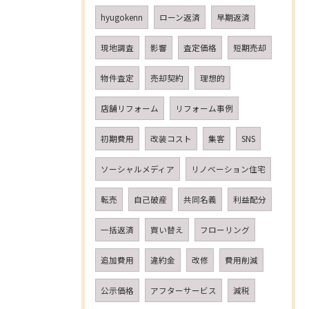
hyugokenn
ローン返済
早期返済
現地調査
影響
査定価格
短期売却
物件査定
売却契約
理想的
店舗リフォーム
リフォーム事例
初期費用
改装コスト
集客
SNS
ソーシャルメディア
リノベーション住宅
転売
自己破産
共同名義
利益配分
一括返済
買い替え
フローリング
追加費用
違約金
改修
費用削減
公示価格
アフターサービス
減税