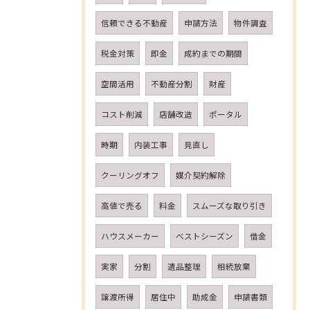
信頼できる不動産
申請方法
物件調査
税金対策
即金
成約までの期間
空間活用
不動産分割
財産
コスト削減
店舗改造
ポータル
時期
内装工事
見直し
クーリングオフ
媒介契約解除
高値で売る
料金
スムーズな取り引き
ハウスメーカー
ベストシーズン
借金
実家
分割
遺品整理
相続放棄
譲渡所得
居住中
助成金
申請書類