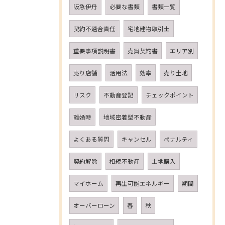
阪急伊丹
必要な書類
書類一覧
契約不適合責任
宅地建物取引士
重要事項説明書
売買契約書
エリア別
売り店舗
活用法
効率
売り土地
リスク
不動産登記
チェックポイント
離婚時
地域密着型不動産
よくある質問
キャンセル
ペナルティ
契約解除
相続不動産
土地購入
マイホーム
再生可能エネルギー
期間
オーバーローン
春
秋