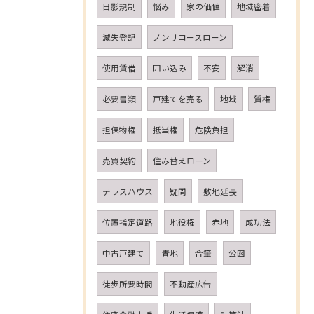
日影規制
悩み
家の価値
地域密着
減失登記
ノンリコースローン
使用賃借
囲い込み
不安
解消
必要書類
戸建てを売る
地域
質権
担保物権
抵当権
危険負担
売買契約
住み替えローン
テラスハウス
疑問
敷地延長
位置指定道路
地役権
赤地
成功法
中古戸建て
青地
合筆
公図
徒歩所要時間
不動産広告