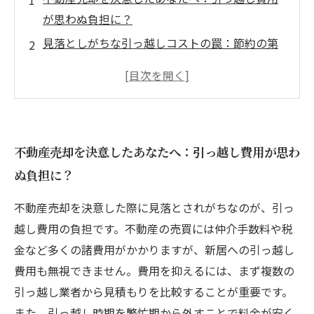
が思わぬ負担に？
見落としがちな引っ越しコストの罠：節約の第
一歩を踏み出そう
具体的な節約術公開！運搬方法や時期の工夫で
費用ダウン
注意ポイントもチェック！節約だけじゃない満
不動産売却を決意したあなたへ：引っ越し費用が思わ
足度アップの秘訣
ぬ負担に？
トータル費用を最小限に抑えた不動産売却と新
生活の成功体験談
不動産売却を決意した際に見落とされがちなのが、引っ
引っ越し費用の節約がもたらす心の余裕と次の
越し費用の負担です。不動産の売買には仲介手数料や税
ステップへの準備
金など多くの諸費用がかかりますが、新居への引っ越し
まとめ：計画的な費用管理で不動産売却を賢く
費用も無視できません。費用を抑えるには、まず複数の
乗り切ろう
引っ越し業者から見積もりを比較することが重要です。
また、引っ越し時期を繁忙期から外すことで料金が安く