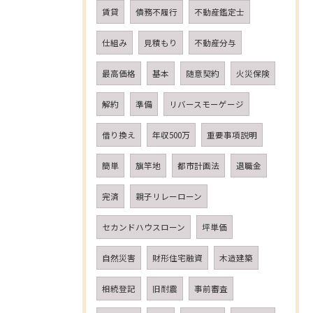
賃貸
債務不履行
不動産鑑定士
仕組み
見積もり
不動産分与
最高価格
基本
随意契約
火災保険
解約
準備
リバースモーゲージ
借り換え
年収500万
重要事項説明
簡単
旗竿地
都市計画法
退職金
完済
親子リレーローン
セカンドハウスローン
坪単価
自然災害
財形住宅融資
木造建築
相続登記
旧耐震
事前審査