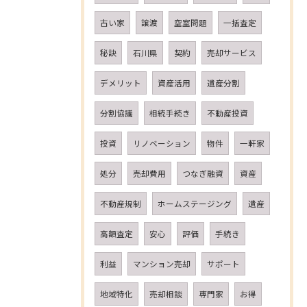
古い家
譲渡
空室問題
一括査定
秘訣
石川県
契約
売却サービス
デメリット
資産活用
遺産分割
分割協議
相続手続き
不動産投資
投資
リノベーション
物件
一軒家
処分
売却費用
つなぎ融資
資産
不動産規制
ホームステージング
遺産
高額査定
安心
評価
手続き
利益
マンション売却
サポート
地域特化
売却相談
専門家
お得