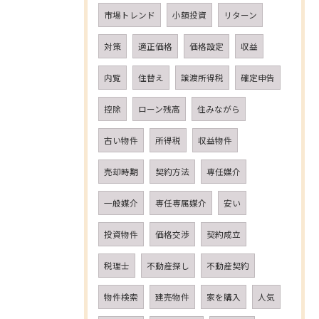
市場トレンド
小額投資
リターン
対策
適正価格
価格設定
収益
内覧
住替え
譲渡所得税
確定申告
控除
ローン残高
住みながら
古い物件
所得税
収益物件
売却時期
契約方法
専任媒介
一般媒介
専任専属媒介
安い
投資物件
価格交渉
契約成立
税理士
不動産探し
不動産契約
物件検索
建売物件
家を購入
人気