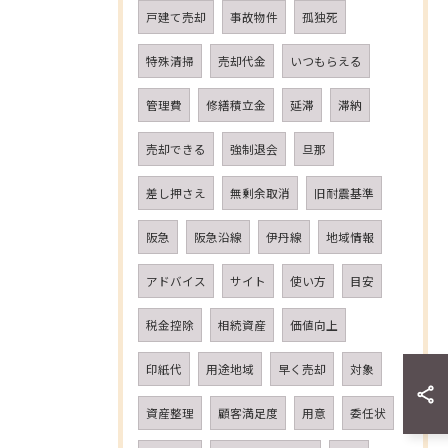
戸建て売却
事故物件
孤独死
特殊清掃
売却代金
いつもらえる
管理費
修繕積立金
延滞
滞納
売却できる
強制退会
旦那
差し押さえ
無剰余取消
旧耐震基準
阪急
阪急沿線
伊丹線
地域情報
アドバイス
サイト
使い方
目安
税金控除
相続資産
価値向上
印紙代
用途地域
早く売却
対象
資産整理
顧客満足度
用意
委任状