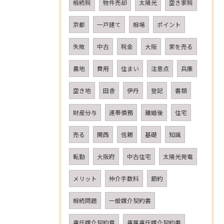
相続税
物件売却
太陽光
空き家税
京都
一戸建て
相場
ポイント
失敗
中古
税金
大阪
家を売る
農地
費用
住まい
注意点
兵庫
空き地
田舎
伊丹
登記
書類
財産分与
連帯債務
離婚後
住宅
売る
関西
信頼
基礎
知識
転勤
大阪府
中古住宅
太陽光発電
メリット
仲介手数料
節約
相続問題
一般媒介契約書
専任媒介契約章
専属専任媒介契約書