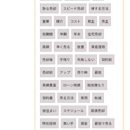
急な売却
スピード売却
得する方法
重要
媒介
コスト
買主
売主
短期間
早期
年末
住宅売却
高額
早く売る
放置
資産運用
売却後
手残り
失敗しない
契約前
売却前
アップ
売り時
最短
実績豊富
ローン残債
相見積もり
契約書
売る方法
実例
削減
仮住まい
スケジュール
高値売却
特別控除
買い手
資金
最短で売る