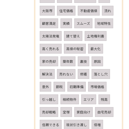
大阪市
住宅価格
不動産価値
流れ
顧客満足
実績
スムーズ
地域特性
太陽法発電
建て替え
土地権利書
高く売れる
高値の秘密
最大化
家の売却
築年数
裏技
原因
解決法
売れない
修繕
落とし穴
意外
節税
初期準備
市場価格
引っ越し
相続物件
エリア
残高
売却戦略
宝塚
家庭向け
自宅売却
信頼できる
現状引き渡し
倍増