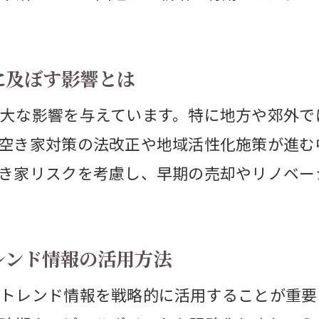
不動産バブルの終焉と売却戦略の最新トレン
2025年の不動産売却に最適なアプローチとは
に及ぼす影響とは
不動産価格推移グラフで考える売却判断ポイ
大な影響を与えています。特に地方や郊外で
市場ピーク時の売却タイミングをどう見極め
空き家対策の法改正や地域活性化施策が進む
バブル崩壊前に売却すべき理由と注意点
き家リスクを考慮し、早期の売却やリノベー
将来を見据えた不動産売却戦略の実践法
期データで読み解く不動産市場の未来
不動産価格推移50年のデータで未来を予測す
レンド情報の活用方法
長期データから見る不動産売却の成功パター
トレンド情報を戦略的に活用することが重要
不動産価格推移グラフで分かる将来の課題