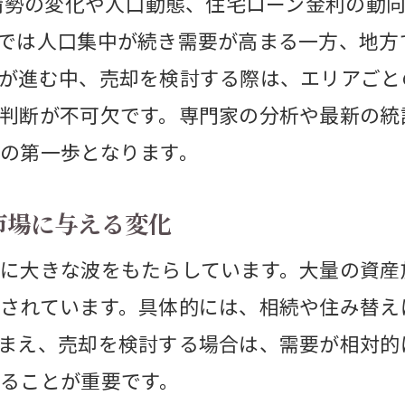
済情勢の変化や人口動態、住宅ローン金利の動
2025年以降の不動産価格推移を読む視点
では人口集中が続き需要が高まる一方、地方
不動産価格推移グラフから分かる今後の動向
が進む中、売却を検討する際は、エリアごと
今後の不動産価格下落リスクを見極める方法
判断が不可欠です。専門家の分析や最新の統
不動産バブルの終焉と価格推移への注意点
の第一歩となります。
価格推移を踏まえた不動産売却タイミング戦
市場に与える変化
動産売却で避けたい落とし穴とは
不動産売却でやりがちなNG行為とその回避
に大きな波をもたらしています。大量の資産
されています。具体的には、相続や住み替え
売却時に注意すべき価格推移の落とし穴を解
まえ、売却を検討する場合は、需要が相対的
市場動向を見誤ると不動産売却で損をする理
ることが重要です。
トレンド情報を活かした落とし穴の避け方