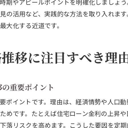
時期やアピールポイントを明確化しましょう
トレンド情報を活かした長期的な売却計画
見の活用など、実践的な方法を取り入れます
資産価値を維持するためのデータ活用術
最大化する近道です。
過去と未来をつなぐ不動産売却のヒント
を売る最適なタイミングをどう見極めるか
格推移に注目すべき理
不動産売却で最適なタイミングを選ぶ判断材
価格推移とトレンド情報が示す売却好機とは
2025年の市場動向を踏まえた売却タイミング
移の重要ポイント
不動産価格推移グラフで考える売り時のコツ
要ポイントです。理由は、経済情勢や人口動
金利や政策動向を活かしたタイミング戦略
ためです。たとえば住宅ローン金利の上昇や
将来を見据えた不動産売却のポイント
下落リスクを高めます。こうした要因を定期