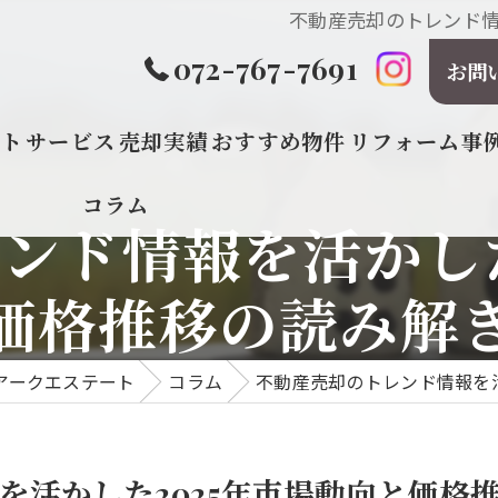
不動産売却のトレンド情
072-767-7691
お問
プト
サービス
売却実績
おすすめ物件
リフォーム事
コラム
ンド情報を活かした
価格推移の読み解
アークエステート
コラム
不動産売却のトレンド情報を活
を活かした2025年市場動向と価格