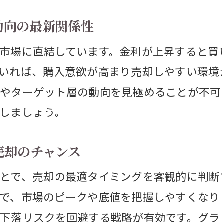
不動産売却時の失敗例と正しい対応法
動向の最新関係性
専門家が語る不動産売却の落とし穴対策
市場に直結しています。金利が上昇すると買
格暴落リスクから資産を守る方法
いれば、購入意欲が高まり売却しやすい環境が
不動産売却で価格暴落リスクを回避するコツ
やターゲット層の動向を見極めることが不可
不動産価格が下がる前に資産を守る戦略
しましょう。
市場動向を読み解いて売却タイミングを見極
不動産価格推移50年のデータで学ぶリスク回
売却のチャンス
トレンド情報を活用した資産防衛術を解説
とで、売却の最適タイミングを客観的に判断
不動産売却で損をしないための実践的対策
で、市場のピークや底値を把握しやすくなり
ブル終焉を見据えた売却戦略の考え方
下落リスクを回避する戦略が有効です。グラ