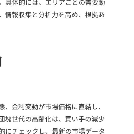
。具体的には、エリアごとの需要動
。情報収集と分析力を高め、根拠あ
由
料
態、金利変動が市場価格に直結し、
団塊世代の高齢化は、買い手の減少
的にチェックし、最新の市場データ