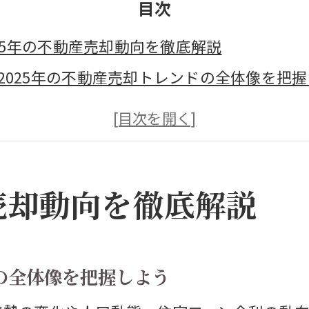
目次
025年の不動産売却動向を徹底解説
2025年の不動産売却トレンドの全体像を把
団塊世代の影響が不動産売却市場に与える変
住宅ローン金利と不動産売却動向の最新関係
不動産価格推移グラフで見る売却のチャンス
産売却動向を徹底解説
空き家増加が不動産売却市場に及ぼす影響と
不動産売却の成功に役立つトレンド情報の活
後の不動産価格推移に注目すべき理由
ドの全体像を把握しよう
不動産売却に影響する価格推移の重要ポイン