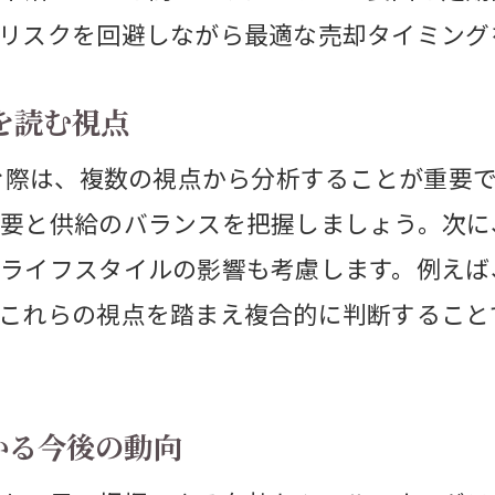
リスクを回避しながら最適な売却タイミング
新トレンドを活用した不動産売却成功術
最新トレンドを取り入れた不動産売却の方法
を読む視点
不動産価格推移を活かす売却戦略の作り方
読む際は、複数の視点から分析することが重要
データ分析で導く不動産売却の成功ポイント
要と供給のバランスを把握しましょう。次に
市場動向を見極めた売却実践テクニック
ライフスタイルの影響も考慮します。例えば
不動産売却で失敗しない知識と実例集
これらの視点を踏まえ複合的に判断すること
今後のトレンドを取り入れた売却のコツ
かる今後の動向