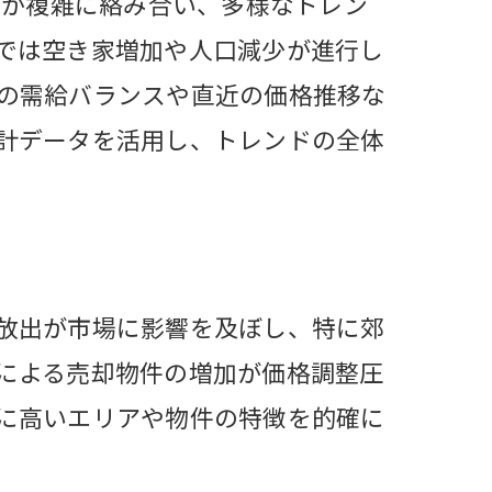
向が複雑に絡み合い、多様なトレン
では空き家増加や人口減少が進行し
の需給バランスや直近の価格推移な
計データを活用し、トレンドの全体
略
策
放出が市場に影響を及ぼし、特に郊
による売却物件の増加が価格調整圧
説
に高いエリアや物件の特徴を的確に
由