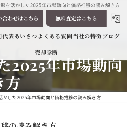
報を活かした2025年市場動向と価格推移の読み解き方
い合わせはこちら
無料査定はこちら
例
代表あいさつ
よくある質問
当社の特徴
ブログ
売却診断
相続
2025年市場動向
戸建て
き方
マンション
かした2025年市場動向と価格推移の読み解き方
土地
太陽光発電所
推移の読み解き方