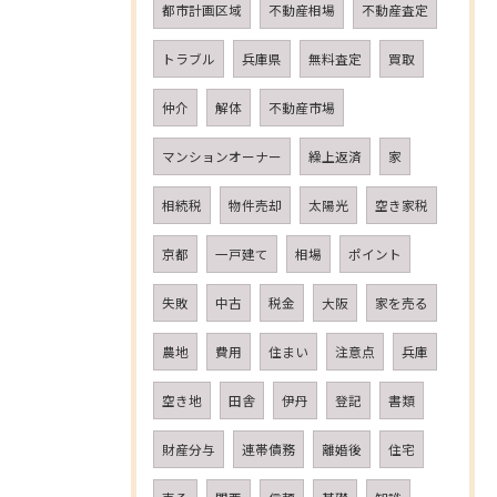
都市計画区域
不動産相場
不動産査定
トラブル
兵庫県
無料査定
買取
仲介
解体
不動産市場
マンションオーナー
繰上返済
家
相続税
物件売却
太陽光
空き家税
京都
一戸建て
相場
ポイント
失敗
中古
税金
大阪
家を売る
農地
費用
住まい
注意点
兵庫
空き地
田舎
伊丹
登記
書類
財産分与
連帯債務
離婚後
住宅