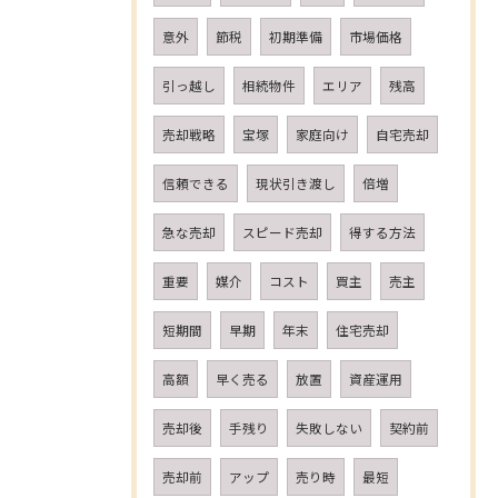
意外
節税
初期準備
市場価格
引っ越し
相続物件
エリア
残高
売却戦略
宝塚
家庭向け
自宅売却
信頼できる
現状引き渡し
倍増
急な売却
スピード売却
得する方法
重要
媒介
コスト
買主
売主
短期間
早期
年末
住宅売却
高額
早く売る
放置
資産運用
売却後
手残り
失敗しない
契約前
売却前
アップ
売り時
最短