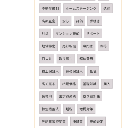
不動産規制
ホームステージング
遺産
高額査定
安心
評価
手続き
利益
マンション売却
サポート
地域特化
売却相談
専門家
お得
口コミ
取り壊し
解体費用
物上保証人
連帯保証人
価値
高く売る
相場価格
基礎知識
購入
仮換地
固定資産税
空き家対策
特別措置法
増税
増税対策
登記事項証明書
申請書
売却査定