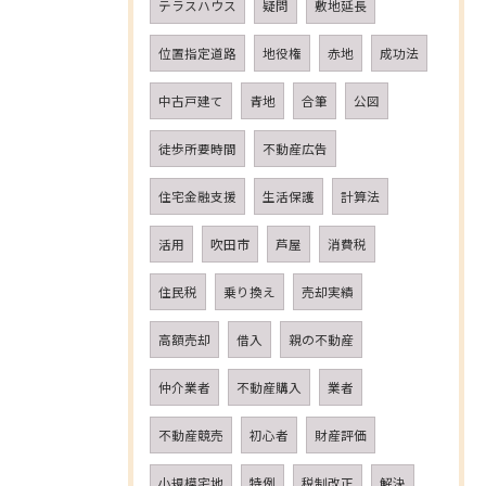
テラスハウス
疑問
敷地延長
位置指定道路
地役権
赤地
成功法
中古戸建て
青地
合筆
公図
徒歩所要時間
不動産広告
住宅金融支援
生活保護
計算法
活用
吹田市
芦屋
消費税
住民税
乗り換え
売却実績
高額売却
借入
親の不動産
仲介業者
不動産購入
業者
不動産競売
初心者
財産評価
小規模宅地
特例
税制改正
解決