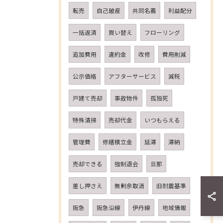
転売
自己破産
共同名義
利益配分
一括返済
買い替え
フローリング
追加費用
違約金
改修
費用削減
公示価格
アフターサービス
減税
戸建て売却
事故物件
孤独死
特殊清掃
売却代金
いつもらえる
管理費
修繕積立金
延滞
滞納
売却できる
強制退会
旦那
差し押さえ
無剰余取消
旧耐震基準
阪急
阪急沿線
伊丹線
地域情報