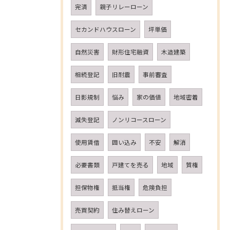
完済
親子リレーローン
セカンドハウスローン
坪単価
自然災害
財形住宅融資
木造建築
相続登記
旧耐震
事前審査
日影規制
悩み
家の価値
地域密着
減失登記
ノンリコースローン
使用賃借
囲い込み
不安
解消
必要書類
戸建てを売る
地域
質権
担保物権
抵当権
危険負担
売買契約
住み替えローン