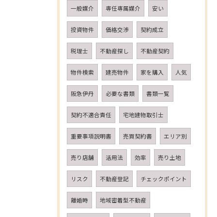
一般媒介
専任専属媒介
安い
投資物件
価格交渉
契約成立
税理士
不動産探し
不動産契約
物件検索
建売物件
家を購入
人気
阪急伊丹
必要な書類
書類一覧
契約不適合責任
宅地建物取引士
重要事項説明書
売買契約書
エリア別
売り店舗
活用法
効率
売り土地
リスク
不動産登記
チェックポイント
離婚時
地域密着型不動産