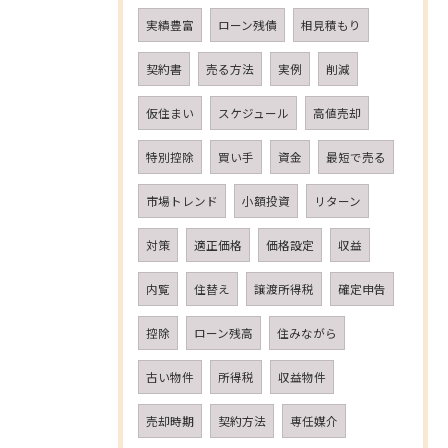
実績豊富
ローン残債
相見積もり
契約書
売る方法
実例
削減
仮住まい
スケジュール
高値売却
特別控除
買い手
資金
最短で売る
市場トレンド
小額投資
リターン
対策
適正価格
価格設定
収益
内覧
住替え
譲渡所得税
確定申告
控除
ローン残高
住みながら
古い物件
所得税
収益物件
売却時期
契約方法
専任媒介