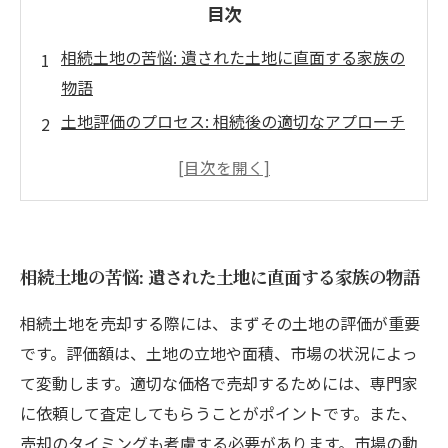
目次
相続土地の苦悩: 遺された土地に直面する家族の
物語
土地評価のプロセス: 相続後の適切なアプローチ
とは
タイミングがカギ: 相続土地売却のベストなタイ
ミングを探る
法律と手続きの理解: 相続土地売却に必要な情報
相続土地の苦悩: 遺された土地に直面する家族の物語
ガイド
トラブルを避けるために: 売却時の注意点と対策
相続土地を売却する際には、まずその土地の評価が重要
成功する相続土地売却: 体験談と実践的なアドバ
です。評価額は、土地の立地や面積、市場の状況によっ
イス
て変動します。適切な価格で売却するためには、専門家
未来への一歩: 相続土地売却がもたらす新たな可
に依頼して査定してもらうことがポイントです。また、
能性
売却のタイミングも考慮する必要があります。市場の動