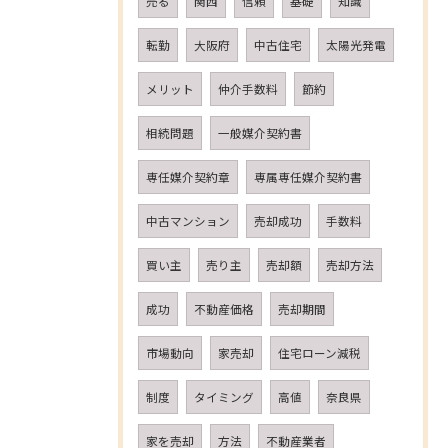
売る
関西
信頼
基礎
知識
転勤
大阪府
中古住宅
太陽光発電
メリット
仲介手数料
節約
相続問題
一般媒介契約書
専任媒介契約章
専属専任媒介契約書
中古マンション
売却成功
手数料
買い主
売り主
売却額
売却方法
成功
不動産価格
売却期間
市場動向
家売却
住宅ローン減税
制度
タイミング
高値
奈良県
家を売却
方法
不動産業者