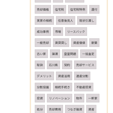
売却価格
住宅税
住宅税特例
還付
実家の相続
任意後見人
現状引渡し
成功事例
市場
リースバック
一般売却
賃貸貸し
資産価値
新築
古い家
譲渡
空室問題
一括査定
秘訣
石川県
契約
売却サービス
デメリット
資産活用
遺産分割
分割協議
相続手続き
不動産投資
投資
リノベーション
物件
一軒家
処分
売却費用
つなぎ融資
資産