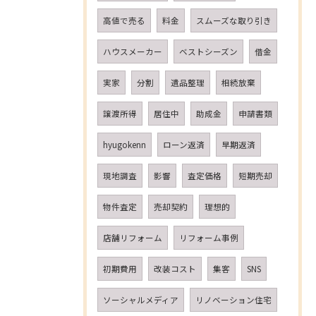
高値で売る
料金
スムーズな取り引き
ハウスメーカー
ベストシーズン
借金
実家
分割
遺品整理
相続放棄
譲渡所得
居住中
助成金
申請書類
hyugokenn
ローン返済
早期返済
現地調査
影響
査定価格
短期売却
物件査定
売却契約
理想的
店舗リフォーム
リフォーム事例
初期費用
改装コスト
集客
SNS
ソーシャルメディア
リノベーション住宅