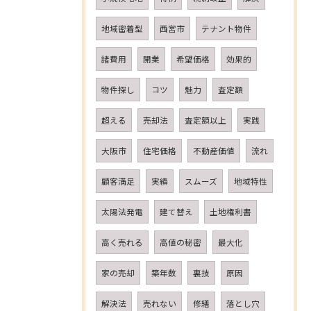
地域密着型
西宮市
テナント物件
諸費用
開業
希望価格
効果的
物件探し
コツ
魅力
査定額
超える
売却法
査定額以上
実践
大阪市
住宅価格
不動産価値
流れ
顧客満足
実績
スムーズ
地域特性
太陽法発電
建て替え
土地権利書
高く売れる
高値の秘密
最大化
家の売却
築年数
裏技
原因
解決法
売れない
修繕
落とし穴