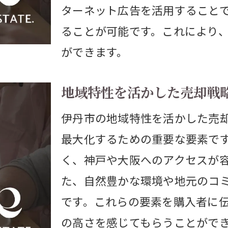
ターネット広告を活用すること
購入者の視点を考慮した魅力提案
ることが可能です。これにより
収益物件の適正価格を見極める
ができます。
市場動向を踏まえた長期計画
伊丹市で店舗付き住宅を効果的に売る
地域特性を活かした売却戦
店舗付き住宅の利点を強調する
伊丹市の地域特性を活かした売
購入者に響くプレゼンポイント
最大化するための重要な要素で
地域特性を活かした集客戦略
く、神戸や大阪へのアクセスが
住宅と店舗の両立をアピール
た、自然豊かな環境や地元のコ
販売成功に導く価格設定法
です。これらの要素を購入者に
の高さを感じてもらうことがで
実際の売却事例を活用しよう