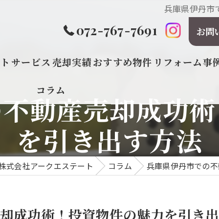
兵庫県伊丹市
072-767-7691
お問
プト
サービス
売却実績
おすすめ物件
リフォーム事
コラム
の不動産売却成功術
を引き出す方法
株式会社アークエステート
コラム
兵庫県伊丹市での不
却成功術！投資物件の魅力を引き出