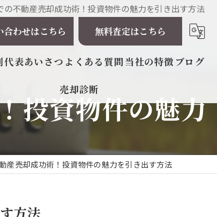
での不動産売却成功術！投資物件の魅力を引き出す方法
い合わせはこちら
無料査定はこちら
例
代表あいさつ
よくある質問
当社の特徴
ブログ
売却診断
！投資物件の魅力
相続
戸建て
マンション
動産売却成功術！投資物件の魅力を引き出す方法
土地
太陽光発電所
す方法