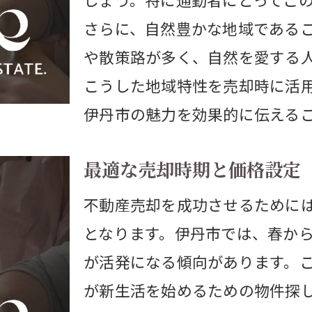
リスクを抑える賢い投資術
さらに、自然豊かな地域である
成功事例から学ぶ利益最大化法
や散策路が多く、自然を愛する
伊丹市中古物件売却の秘訣
こうした地域特性を売却時に活
伊丹市の魅力を効果的に伝える
中古物件の魅力を引き出すコツ
売却をスムーズにする準備方法
最適な売却時期と価格設定
購入者に響くプレゼンテーション
不動産売却を成功させるために
中古物件の市場動向を把握しよう
となります。伊丹市では、春か
効率的な販売プロセスの構築
が活発になる傾向があります。
売却成功につながる実践テクニック
が新生活を始めるための物件探
伊丹市で魅力的な売り土地を探す