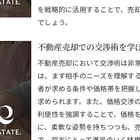
を戦略的に活用することで、売
伊丹市居抜き店舗の売却戦略
でしょう。
居抜き店舗の売却で注意すべき点
物件の魅力を最大化する工夫
不動産売却での交渉術を学
費用対効果の高い改装の提案
不動産売却において交渉術は非
居抜き物件の購入者目線を知る
は、まず相手のニーズを理解す
市場動向に基づく売却戦略
者が求める条件や価格帯を把握
成功事例から学ぶ効果的な手法
求められます。また、価格交渉
伊丹市で売り倉庫を有効活用する方法
利便性を強調することで、価格
売り倉庫の価値を引き出す方法
に、柔軟な姿勢を持ちつつも、
購入者のニーズを捉えた提案
で、双方にとって満足のいく結