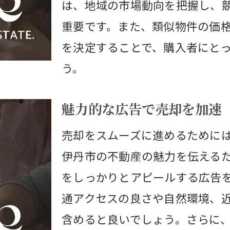
は、地域の市場動向を把握し、
売り土地の価値を高める方法
重要です。また、類似物件の価
購入者が求める土地の条件とは
を決定することで、購入者にと
マーケット分析で最適な土地を発見
う。
地形や環境を考慮した土地選び
魅力的な広告で売却を加速
成功する売却に向けた土地整備
売り土地の価格設定と交渉術
売却をスムーズに進めるために
伊丹市収益物件の価値を高める方法
伊丹市の不動産の魅力を伝える
をしっかりとアピールする広告
収益物件の管理で利益を最大化
通アクセスの良さや自然環境、
リフォームで物件価値を向上
含めると良いでしょう。さらに
収益性を上げる契約のポイント