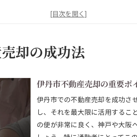
最適な売却時期と価格設定
魅力的な広告で売却を加速
地域特性を活かした売却戦略
産売却の成功法
不動産売却での交渉術を学ぼう
成功する不動産売却の事例紹介
伊丹市の投資物件で利益を最大化
伊丹市不動産売却の重要ポ
投資物件の価値を高める秘策
伊丹市での不動産売却を成功さ
伊丹市での最適な投資戦略
し、それを最大限に活用するこ
収益を上げる物件管理方法
の便が非常に良く、神戸や大阪
投資物件の選び方と注意点
しょう。特に通勤者にとってこ