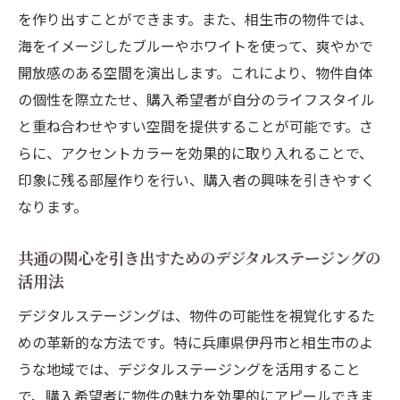
を作り出すことができます。また、相生市の物件では、
定
海をイメージしたブルーやホワイトを使って、爽やかで
競合物件との差別化を図るためのプロモー
開放感のある空間を演出します。これにより、物件自体
ション戦略
の個性を際立たせ、購入希望者が自分のライフスタイル
地域住民の購買意欲を高めるための広告展
と重ね合わせやすい空間を提供することが可能です。さ
開
らに、アクセントカラーを効果的に取り入れることで、
季節に応じた販売戦略の調整
印象に残る部屋作りを行い、購入者の興味を引きやすく
地域特有の法律や規制への対応策
なります。
購入希望者の心を掴むためのホームステージン
グテクニック
共通の関心を引き出すためのデジタルステージングの
活用法
物件見学時に感じる権利を高める香りの演
出
デジタルステージングは、物件の可能性を視覚化するた
めの革新的な方法です。特に兵庫県伊丹市と相生市のよ
購入者の生活を想像させる空間作りの勧め
うな地域では、デジタルステージングを活用すること
物件のストーリーを伝えるディスプレイの
で、購入希望者に物件の魅力を効果的にアピールできま