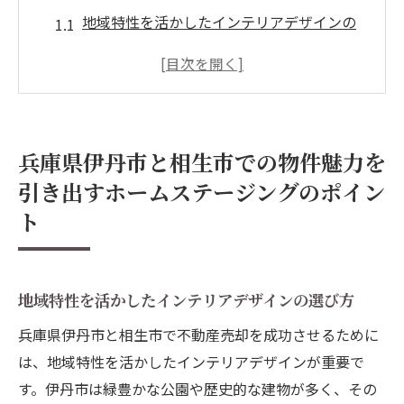
地域特性を活かしたインテリアデザインの
選び方
物件の個性を引き立てるカラーコーディネ
ート術
共通の関心を引き出すためのデジタルステ
兵庫県伊丹市と相生市での物件魅力を
ージングの活用法
引き出すホームステージングのポイン
家具配置の工夫で空間を広く見せるテクニ
ト
ック
自然光を活かした明るい室内演出の方法
購入者のニーズに合わせた柔軟なスタイリ
地域特性を活かしたインテリアデザインの選び方
ングの提案
兵庫県伊丹市と相生市で不動産売却を成功させるために
不動産売却を成功に導くホームステージングの
は、地域特性を活かしたインテリアデザインが重要で
ステップと効果
す。伊丹市は緑豊かな公園や歴史的な建物が多く、その
初めてのホームステージングに必要な準備