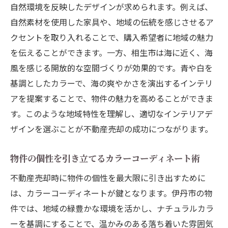
自然環境を反映したデザインが求められます。例えば、
と心構え
自然素材を使用した家具や、地域の伝統を感じさせるア
プロの意見を取り入れたステージング計画
クセントを取り入れることで、購入希望者に地域の魅力
の組み立て
を伝えることができます。一方、相生市は海に近く、海
ステージング後のビフォーアフターの効果
風を感じる開放的な空間づくりが効果的です。青や白を
的な見せ方
基調としたカラーで、海の爽やかさを演出するインテリ
訪問者に好印象を与える演出の具体例
アを提案することで、物件の魅力を高めることができま
視覚に訴えるフォトジェニックな空間作り
す。このような地域特性を理解し、適切なインテリアデ
ザインを選ぶことが不動産売却の成功につながります。
ステージングが直接売却価格に与える影響
とは
物件の個性を引き立てるカラーコーディネート術
伊丹市と相生市での市場特性を活かした不動産
売却戦略
不動産売却時に物件の個性を最大限に引き出すために
は、カラーコーディネートが鍵となります。伊丹市の物
市場動向に基づいた適切な物件価格の設定
件では、地域の緑豊かな環境を活かし、ナチュラルカラ
方法
ーを基調にすることで、温かみのある落ち着いた雰囲気
地域の特性を考慮したターゲット市場の選