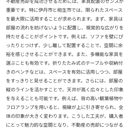
不動産売却を成功させるためには、家具配置のセンスが
購入者に愛される街並みの魅力的な見せ方
重要です。特に伊丹市と相生市では、限られたスペース
地域の発展計画を視野に入れた将来性のア
を最大限に活用することが求められます。まず、家具は
ピール
部屋の流れを妨げないように配置し、視覚的な広がりを
ホームステージングで物件価値を最大化する方
持たせることがポイントです。例えば、ソファを壁にぴ
法
ったりとつけず、少し離して配置することで、空間に余
家具や装飾品の選定で高級感を演出する技
裕を感じさせることができます。また、多機能な家具を
術
選ぶことも有効です。折りたたみ式のテーブルや収納付
コストを抑えつつ効果を最大化するための
きのベンチなどは、スペースを有効に活用しつつ、部屋
アイデア
をすっきりと見せることができます。さらには、部屋の
プロのステージングサービスを活用する利
縦のラインを活かすことで、天井が高く広々とした印象
点
を与えることも可能です。例えば、背の高い観葉植物や
フロアランプを用いると、視線が上に引き寄せられ、全
DIYで可能な部分的なステージングの提案
体の印象が大きく変わります。こうした工夫が、購入者
物件の長所を引き立てるための演出方法
にとって魅力的な空間となり、不動産の売却につながる
顧客満足度を高めるためのアフターフォロ