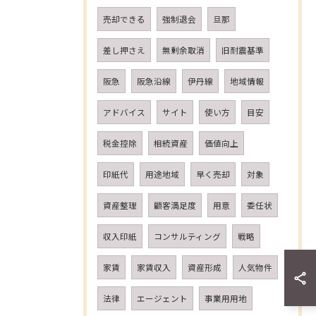
売却できる
強制退会
旦那
差し押さえ
無剰余取消
旧耐震基準
阪急
阪急沿線
伊丹線
地域情報
アドバイス
サイト
使い方
目安
税金控除
相続資産
価値向上
印紙代
用途地域
早く売却
対象
資産整理
顧客満足度
用意
委任状
収入印紙
コンサルティング
戦略
家賃
家賃収入
資産形成
人気物件
法律
エージェント
事業用用地