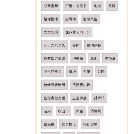
必要書類
戸建てを売る
地域
質権
担保物権
抵当権
危険負担
売買契約
住み替えローン
テラスハウス
疑問
敷地延長
位置指定道路
地役権
赤地
成功法
中古戸建て
青地
合筆
公図
徒歩所要時間
不動産広告
住宅金融支援
生活保護
計算法
活用
吹田市
芦屋
消費税
住民税
乗り換え
売却実績