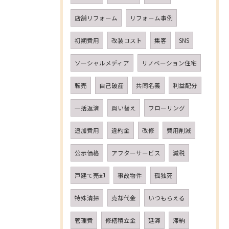
店舗リフォーム
リフォーム事例
初期費用
改装コスト
集客
SNS
ソーシャルメディア
リノベーション住宅
転売
自己破産
共同名義
利益配分
一括返済
買い替え
フローリング
追加費用
違約金
改修
費用削減
公示価格
アフターサービス
減税
戸建て売却
事故物件
孤独死
特殊清掃
売却代金
いつもらえる
管理費
修繕積立金
延滞
滞納