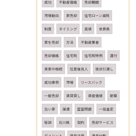
成功
不動産価格
売却期間
市場動向
家売却
住宅ローン減税
制度
タイミング
高値
奈良県
家を売却
方法
不動産業者
売却価格
住宅税
住宅税特例
還付
実家の相続
任意後見人
現状引渡し
成功事例
市場
リースバック
一般売却
賃貸貸し
資産価値
新築
古い家
譲渡
空室問題
一括査定
秘訣
石川県
契約
売却サービス
デメリット
資産活用
遺産分割