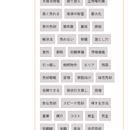
太陽法発電
建て替え
土地権利書
高く売れる
高値の秘密
最大化
家の売却
築年数
裏技
原因
解決法
売れない
修繕
落とし穴
意外
節税
初期準備
市場価格
引っ越し
相続物件
エリア
残高
売却戦略
宝塚
家庭向け
自宅売却
信頼できる
現状引き渡し
倍増
急な売却
スピード売却
得する方法
重要
媒介
コスト
買主
売主
短期間
早期
年末
住宅売却