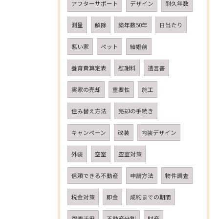
アフターサポート
デザイン
耐久年数
測量
解除
築年数50年
日当たり
悪い家
ペット
結婚前
養育費算定表
慰謝料
遺言書
実家の売却
重要性
施工
住み替え方法
売却の手続き
キャンペーン
改装
内装デザイン
外装
空室
空室対策
信頼できる不動産
申請方法
物件調査
税金対策
即金
成約までの期間
空間活用
不動産分割
財産