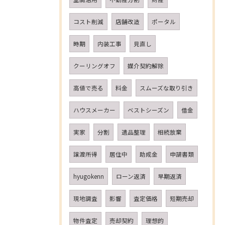
コスト削減
店舗改造
ポータル
時期
内装工事
見直し
クーリングオフ
媒介契約解除
高値で売る
料金
スムーズな取り引き
ハウスメーカー
ベストシーズン
借金
実家
分割
遺品整理
相続放棄
譲渡所得
居住中
助成金
申請書類
hyugokenn
ローン返済
早期返済
現地調査
影響
査定価格
短期売却
物件査定
売却契約
理想的