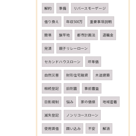
解約
準備
リバースモーゲージ
借り換え
年収500万
重要事項説明
簡単
旗竿地
都市計画法
退職金
完済
親子リレーローン
セカンドハウスローン
坪単価
自然災害
財形住宅融資
木造建築
相続登記
旧耐震
事前審査
日影規制
悩み
家の価値
地域密着
減失登記
ノンリコースローン
使用賃借
囲い込み
不安
解消