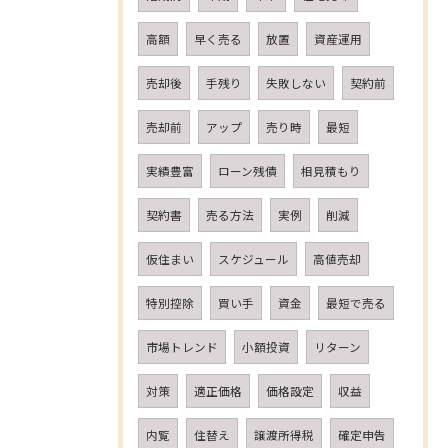
高額
早く売る
放置
資産運用
売却後
手残り
失敗しない
契約前
売却前
アップ
売り時
最短
実績豊富
ローン残債
相見積もり
契約書
売る方法
実例
削減
仮住まい
スケジュール
高値売却
特別控除
買い手
資金
最短で売る
市場トレンド
小額投資
リターン
対策
適正価格
価格設定
収益
内覧
住替え
譲渡所得税
確定申告