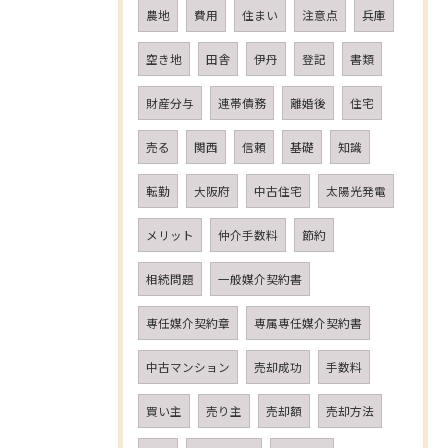
農地
費用
住まい
注意点
兵庫
空き地
田舎
伊丹
登記
書類
財産分与
連帯債務
離婚後
住宅
売る
関西
信頼
基礎
知識
転勤
大阪府
中古住宅
太陽光発電
メリット
仲介手数料
節約
相続問題
一般媒介契約書
専任媒介契約章
専属専任媒介契約書
中古マンション
売却成功
手数料
買い主
売り主
売却額
売却方法