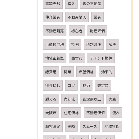
高額売却
借入
親の不動産
仲介業者
不動産購入
業者
不動産競売
初心者
財産評価
小規模宅地
特例
税制改正
解決
地域密着型
西宮市
テナント物件
諸費用
開業
希望価格
効果的
物件探し
コツ
魅力
査定額
超える
売却法
査定額以上
実践
大阪市
住宅価格
不動産価値
流れ
顧客満足
実績
スムーズ
地域特性