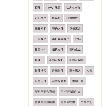
控除
ローン残高
住みながら
古い物件
所得税
収益物件
売却時期
契約方法
専任媒介
一般媒介
専任専属媒介
安い
投資物件
価格交渉
契約成立
税理士
不動産探し
不動産契約
物件検索
建売物件
家を購入
人気
阪急伊丹
必要な書類
書類一覧
契約不適合責任
宅地建物取引士
重要事項説明書
売買契約書
エリア別