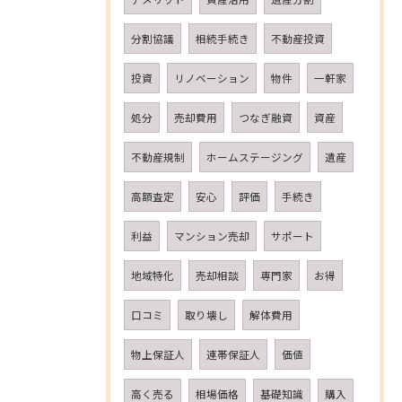
分割協議
相続手続き
不動産投資
投資
リノベーション
物件
一軒家
処分
売却費用
つなぎ融資
資産
不動産規制
ホームステージング
遺産
高額査定
安心
評価
手続き
利益
マンション売却
サポート
地域特化
売却相談
専門家
お得
口コミ
取り壊し
解体費用
物上保証人
連帯保証人
価値
高く売る
相場価格
基礎知識
購入