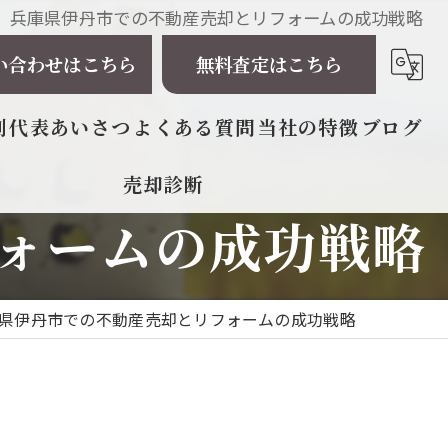
兵庫県伊丹市での不動産売却とリフォームの成功戦略
い合わせはこちら
無料査定はこちら
例
代表あいさつ
よくある質問
当社の特徴
ブログ
売却診断
相続
ォームの成功戦略
戸建て
マンション
県伊丹市での不動産売却とリフォームの成功戦略
土地
太陽光発電所