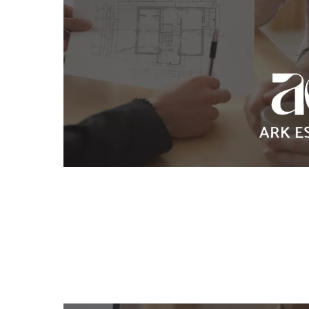
リ
リ
購
費
リ
成
伊丹
自
都
地