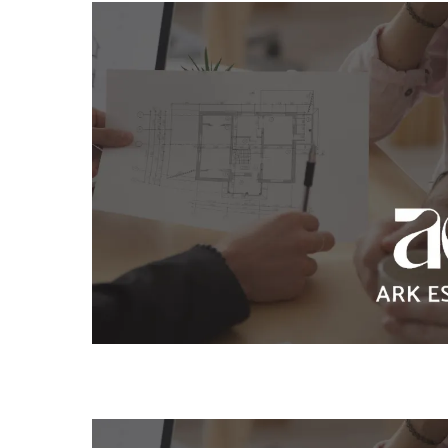
伊丹
第
リ
キ
子
バ
ペ
不動
予
専