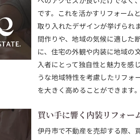
へのアクセスが良いだけでなく
域の環境を活かした外装デザイン
です。これを活かすリフォーム
期的な資産価値を考慮したリフォーム
取り入れたデザインが挙げられ
市での不動産売却に有効なリフォームの秘訣
間作りや、地域の気候に適した
い手のニーズをリサーチしよう
に、住宅の外観や内装に地域の
ンテリアデザインで差別化を図る
入者にとって独自性と魅力を感
境に配慮したエコリフォーム
うな地域特性を考慮したリフォ
場価値を高める設備の導入
を大きく高めることができます
フォーム後の効果的な宣伝方法
買い手に響く内装リフォー
ロのアドバイスを活用する
する不動産売却とリフォームの関係性を探る
伊丹市で不動産を売却する際、