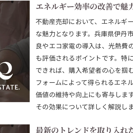
市で購入者を魅了するリフォーム術
エネルギー効率の改善で魅
一印象を左右するエントランスの改装
不動産売却において、エネルギ
ビングスペースの使い勝手を向上
な魅力となります。兵庫県伊丹
ッチン&バスルームのリフォームトレンド
良やエコ家電の導入は、光熱費
も評価されるポイントです。特
供部屋とホームオフィスの最適化
できれば、購入希望者の心を掴
ルコニーや庭を活かしたアウトドア空間
フォームによって得られるエネ
ットフレンドリーなリフォームの提案
価値の維持や向上にも寄与しま
産売却で失敗しないためのリフォーム戦略
その効果について詳しく解説し
算オーバーを避けるための計画方法
門家の意見を取り入れる重要性
最新のトレンドを取り入れ