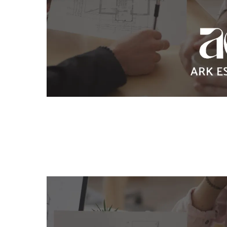
地
長
伊丹
買
イ
環
市
リ
プ
成功