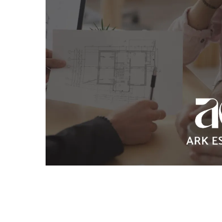
地
地
地
交通
交
周
利
交
移
買