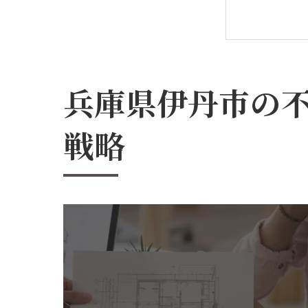
買
外
エ
兵庫県伊丹市の
最
予
戦略
不動
伊
地
リ
買