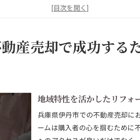
い手に響く内装リフォームのポイント
観の美化による資産価値の向上
ネルギー効率の改善で魅力を倍増
不動産売却で成功する
新のトレンドを取り入れたリフォーム
算に応じた効果的リフォームプラン
産売却を成功させる伊丹市のリフォームポイン
丹市における市場の動向を分析
地域特性を活かしたリフォ
域特性に適したリフォームとは
兵庫県伊丹市での不動産売却に
フォームのタイミングを見極める
ームは購入者の心を掴むために
い手が求める住宅設備の提案