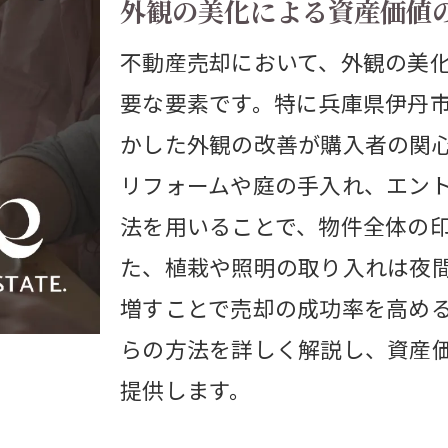
外観の美化による資産価値
元の素材を使用したリフォーム事例
域住民の声を反映したリフォーム
不動産売却において、外観の美
要な要素です。特に兵庫県伊丹
域文化を取り入れたデザインの魅力
かした外観の改善が購入者の関
の利便性を活かした伊丹市の不動産売却戦略
リフォームや庭の手入れ、エン
通アクセスの良さを強調する方法
法を用いることで、物件全体の
辺施設の魅力を引き出す広告展開
た、植栽や照明の取り入れは夜
便性が高い物件のリノベーション
増すことで売却の成功率を高め
通網を活かした資産価値の向上
らの方法を詳しく解説し、資産
動手段へのアクセスを改善する取り組み
提供します。
い手の交通利便性に対するニーズ対応