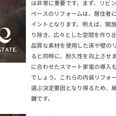
は非常に重要です。まず、リビ
フォームによる売却成功率の向上
ペースのリフォームは、居住者
フォームがもたらす市場価値の変化
イントとなります。例えば、開
入者の心理をつかむリフォーム術
り除き、広々とした空間を作り
用対効果の高いリフォーム戦略
品質な素材を使用した床や壁の
フォーム前後で見られる変化と効果
ると同時に、耐久性を向上させ
功事例から学ぶリフォームのコツ
に合わせたスマート家電の導入
市の特性を活かした不動産売却とリフォームの
でしょう。これらの内装リフォ
然環境を活かした庭のリフォーム
選ぶ決定要因となり得るため、
市近隣性を意識した室内配置
鍵です。
域特性に応じたエクステリアの工夫