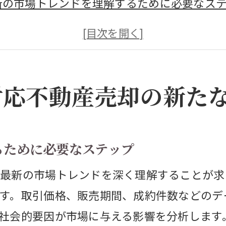
新の市場トレンドを理解するために必要なス
去のデータから学ぶ売却戦略の改善方法
域別の市場動向を分析する重要性
化に対応した柔軟なプライシング戦略
対応不動産売却の新た
場変動に強い不動産売却のためのリスク管理
動産テクノロジーを活用した売却効率の向上
中時代における不動産売却成功のカギ
るために必要なステップ
市集中がもたらす不動産価値への影響
最新の市場トレンドを深く理解することが求
要が高まるエリアでの売却戦略
す。取引価格、販売期間、成約件数などのデ
口動態と不動産需要の関連性を探る
社会的要因が市場に与える影響を分析します