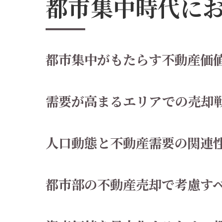
都市集中時代に
売
市
専
都市集中がもたらす不動産価
コ
売
需要が高まるエリアでの売却
人口動態と不動産需要の関連
都市部の不動産売却で考慮す