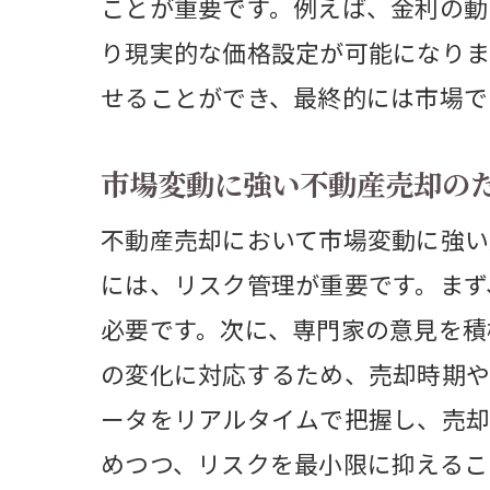
ことが重要です。例えば、金利の動
シ
り現実的な価格設定が可能になりま
家
せることができ、最終的には市場で
高
地
市場変動に強い不動産売却の
デジタ
不動産売却において市場変動に強い
不
には、リスク管理が重要です。まず
デ
必要です。次に、専門家の意見を積
A
の変化に対応するため、売却時期や
バ
ータをリアルタイムで把握し、売却
オ
めつつ、リスクを最小限に抑えるこ