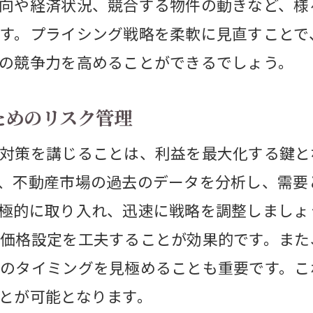
向や経済状況、競合する物件の動きなど、様
ニア向け住宅市場の可能性を探る
す。プライシング戦略を柔軟に見直すことで
族構成の変化に対応する不動産売却のポイン
の競争力を高めることができるでしょう。
齢者施設向け不動産マーケットの動向
域密着型の売却アプローチで得られる成果
ためのリスク管理
ル化が進化する不動産売却の未来
対策を講じることは、利益を最大化する鍵と
動産テック革命がもたらす新たな売却手法
、不動産市場の過去のデータを分析し、需要
ジタル化により変わる不動産取引の流れ
極的に取り入れ、迅速に戦略を調整しましょ
Iとデータ分析を活用した売却戦略の最前線
価格設定を工夫することが効果的です。また
ーチャルリアリティが可能にする未来の不動
のタイミングを見極めることも重要です。こ
ンラインプラットフォームの活用で広がる売
とが可能となります。