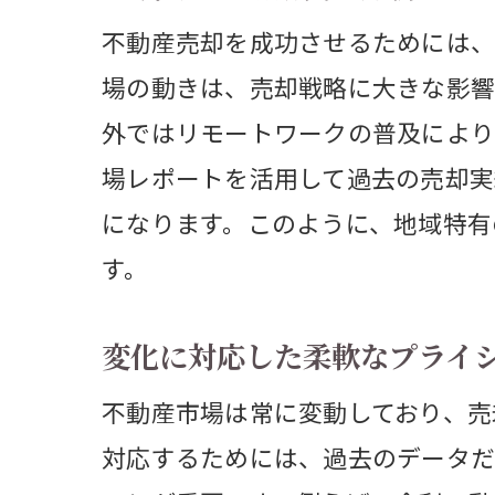
リモー
不動産売却を成功させるためには、
リ
場の動きは、売却戦略に大きな影響
郊
外ではリモートワークの普及により
リ
場レポートを活用して過去の売却実
都
になります。このように、地域特有
リ
す。
オ
変化に対応した柔軟なプライ
少子高
高
不動産市場は常に変動しており、売
対応するためには、過去のデータだ
少