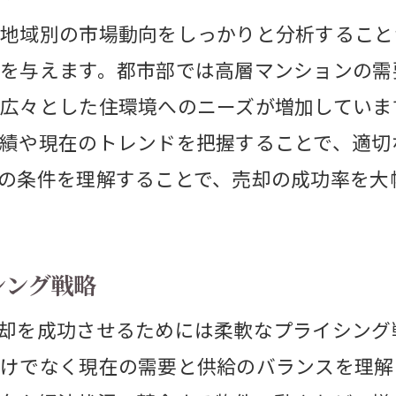
トワーク普及が不動産売却に与える影響と対
地域別の市場動向をしっかりと分析すること
モートワークで変わる不動産需要の新潮流
を与えます。都市部では高層マンションの需
外物件へのシフトが生む売却のチャンス
広々とした住環境へのニーズが増加していま
モートワーク環境を求める買い手へのアプロ
績や現在のトレンドを把握することで、適切
市部と郊外の需要変化に応じた最適な売却戦
の条件を理解することで、売却の成功率を大
モートワーク時代に適した物件プレゼンテー
ンライン内見とバーチャルツアーの活用法
シング戦略
齢化が進む中での不動産売却の挑戦
齢化社会での不動産需要の変化を読み解く
却を成功させるためには柔軟なプライシング
けでなく現在の需要と供給のバランスを理解
子化による市場縮小に対抗する売却戦略