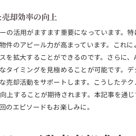
ジタルスキルを駆使した売却プロの活躍
た売却効率の向上
件への需要増と不動産売却の新たな可能性
外物件の需要増加が示す市場の未来
ーの活用がますます重要になっています。特
物件のアピール力が高まっています。これに
外エリアでの売却成功につながるポイント
スを拡大することができるのです。さらに、A
然環境を活かした魅力的な物件アピール法
なタイミングを見極めることが可能です。デ
通アクセス改善がもたらす郊外物件の魅力
な売却活動をサポートします。こうしたテク
外物件の売却における競争優位性の確保
向上することが期待されます。本記事を通じ
域振興と不動産売却のシナジーを活用する
回のエピソードもお楽しみに。
の意見を活用した不動産売却の成功法
動産プロフェッショナルの知識をいかに活用