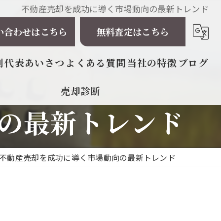
不動産売却を成功に導く市場動向の最新トレンド
い合わせはこちら
無料査定はこちら
例
代表あいさつ
よくある質問
当社の特徴
ブログ
売却診断
相続
の最新トレンド
戸建て
マンション
不動産売却を成功に導く市場動向の最新トレンド
土地
太陽光発電所