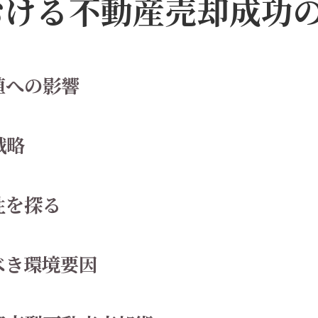
おける不動産売却成功
却戦略策定における専門家の役割
場分析に基づく的確な売却価格設定法
門家のネットワークで広がる売却の可能性
値への影響
ンサルティングを通じた売却プロセスの効率
却後のアフターサービスが生む顧客満足度
戦略
性を探る
べき環境要因