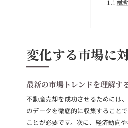
最
過
地
変
変化する市場に
市
不
都市集
最新の市場トレンドを理解す
都
不動産売却を成功させるためには、
需
のデータを徹底的に収集することで
人
ことが必要です。次に、経済動向や