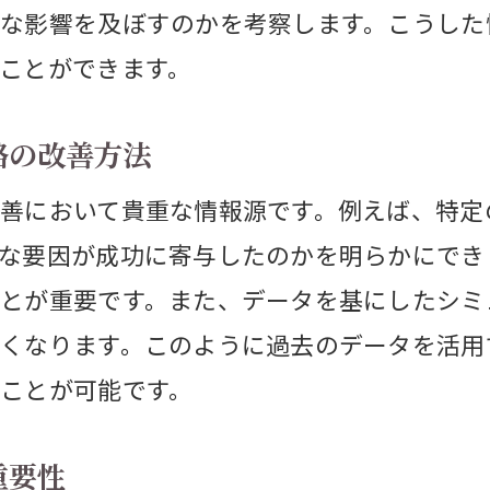
市部の不動産売却で考慮すべき環境要因
な影響を及ぼすのかを考察します。こうした
産価値を最大化するための都市型不動産売却
ことができます。
市集中時代における買い手ニーズの変化
略の改善方法
向を理解して不動産売却の最適なタイミング
利変動が売却時期に与える影響とは
善において貴重な情報源です。例えば、特定
な要因が成功に寄与したのかを明らかにでき
金利時代における売却のチャンス
とが重要です。また、データを基にしたシミ
利と不動産市場の相関関係を解説
くなります。このように過去のデータを活用
却計画における金利予測の活用法
ことが可能です。
宅ローン金利の動向を見極める専門家の視点
利上昇期における不動産売却のリスクと対策
重要性