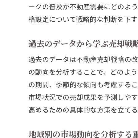
都
ークの普及が不動産需要にどのよう
資
格設定について戦略的な判断を下す
都
過去のデータから学ぶ売却戦
金利動
金
過去のデータは不動産売却戦略の改
の動向を分析することで、どのよう
低
の期間、季節的な傾向も考慮するこ
金
市場状況での売却成果を予測しやす
売
高めるための具体的な方策を立てる
住
金
地域別の市場動向を分析する