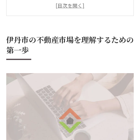
不動産購入における重要な要素
地域ごとの特徴を知る
伊丹市の不動産業者を活用する方法
不動産市場の未来予測
伊丹市の不動産市場を理解するための
自然環境と交通の利便性が魅力の伊丹市を不動
第一歩
産視点で探る
伊丹市の自然環境の魅力
交通アクセスの良さを活かす
不動産購入における地理的利点
生活環境としての伊丹市を評価
自然と便利さのバランスを取る方法
地域の暮らしを体験する
中古物件を選ぶ際に知っておくべき伊丹市の不
動産トレンド