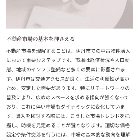
中古物件の人気エリアを探る
伊丹市の中古物件の価格推移
購入者が求める物件の特徴
不動産市場の基本を押さえる
不動産投資としての中古物件
不動産市場を理解することは、伊丹市での中古物件購入
市場トレンドの変化に対応する方法
において重要なステップです。市場は経済状況や人口動
中古物件選びで失敗しないためのポイント
態、地域のインフラ整備など多くの要素に影響されま
賢い不動産購入戦略とは？伊丹市での成功例を
す。伊丹市は交通アクセスが良く、生活の利便性が高い
紹介
ため、安定した需要があります。特にリモートワークの
成功する不動産購入の計画
普及により、広めのスペースを求める傾向が強くなって
伊丹市での戦略的購入の事例
おり、これに伴い市場もダイナミックに変化していま
購入戦略に必要な情報収集
す。購入を検討する際には、こうした市場トレンドを把
不動産専門家のアドバイスを活用
握し、時機を見定めることが鍵となります。適切な価格
設定や条件交渉を行うには、市場の基本的な動向を理解
購入後のリスク管理