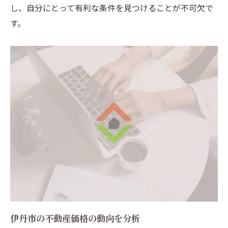
し、自分にとって有利な条件を見つけることが不可欠で
資産価値を高めるための工夫
す。
伊丹市での理想の住まいを見つけるための不動
産購入ガイド
理想の物件を見つけるための準備
物件見学時のチェックポイント
理想の住まいの条件を明確にする
伊丹市ならではの物件選びのヒント
購入後の生活をイメージする
購入手続きの流れを理解する
不動産購入の際に注意すべきポイントを伊丹市
で具体的に解説
購入前に確認すべき法的事項
物件の状態を正確に把握する方法
伊丹市の不動産価格の動向を分析