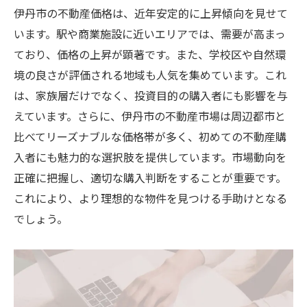
契約時の注意点を知る
伊丹市の不動産価格は、近年安定的に上昇傾向を見せて
義務と権利を理解する
います。駅や商業施設に近いエリアでは、需要が高まっ
費用に関する予算管理
ており、価格の上昇が顕著です。また、学校区や自然環
購入後のサポートを考慮する
境の良さが評価される地域も人気を集めています。これ
は、家族層だけでなく、投資目的の購入者にも影響を与
地域特有の市場動向を活かした伊丹市での中古
えています。さらに、伊丹市の不動産市場は周辺都市と
物件購入のヒント
比べてリーズナブルな価格帯が多く、初めての不動産購
市場動向を理解して購入を有利に進める
入者にも魅力的な選択肢を提供しています。市場動向を
地域特性を考慮した物件選び
正確に把握し、適切な購入判断をすることが重要です。
購入タイミングの見極め方
これにより、より理想的な物件を見つける手助けとなる
伊丹市の不動産価値向上の要因
でしょう。
市場動向に合わせた購入戦略
地域のイベントやインフラ整備情報を活用
地元の魅力を知り尽くした不動産選びで理想の
伊丹市ライフを実現