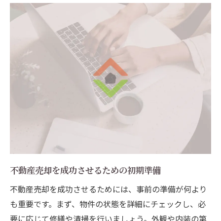
不動産価値を最大化するための交渉術
オンライン査定から見える売却タイミング
と価値の関係
オンライン査定の利点を活かし兵庫県伊丹市で
賢く不動産売却を進める
オンライン査定の利便性を最大限に活用す
る方法
兵庫県伊丹市の不動産売却で成功するため
のコツ
デジタルツールを使った効率的な売却活動
オンライン査定とオフライン戦略の融合
不動産売却を成功させるための初期準備
兵庫県伊丹市の不動産売却における最新の
不動産売却を成功させるためには、事前の準備が何より
トレンド
も重要です。まず、物件の状態を詳細にチェックし、必
不動産売却で失敗しないためのリスク管理
要に応じて修繕や清掃を行いましょう。外観や内装の第