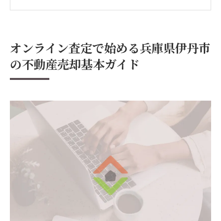
イント
不動産売却を成功させるための初期準備
オンライン査定ツールの選び方と注意点
オンライン査定で始める兵庫県伊丹市
不動産売却時のトラブル回避策
の不動産売却基本ガイド
専門家のサポートを受けるメリット
デジタル時代の不動産売却オンライン査定を活
用する理由とは
時間と手間を省くオンライン査定の進化
リアルタイムで市場動向を把握する方法
オンライン査定がもたらす透明性と信頼性
兵庫県伊丹市の不動産売却におけるオンラ
イン査定の役割
デジタル時代の賢い不動産売却戦略
オンライン査定を利用する際のセキュリテ