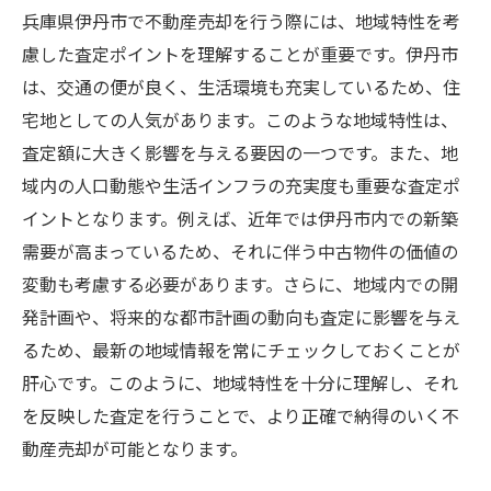
オンライン査定で得たデータを活用する方
兵庫県伊丹市で不動産売却を行う際には、地域特性を考
法
慮した査定ポイントを理解することが重要です。伊丹市
最適な売却プロセスを構築するためのステ
は、交通の便が良く、生活環境も充実しているため、住
ップ
宅地としての人気があります。このような地域特性は、
査定額に大きく影響を与える要因の一つです。また、地
実績と信頼のある不動産業者選びのポイン
域内の人口動態や生活インフラの充実度も重要な査定ポ
ト
イントとなります。例えば、近年では伊丹市内での新築
オンライン査定で知る兵庫県伊丹市の不動産価
需要が高まっているため、それに伴う中古物件の価値の
値を最大化する方法
変動も考慮する必要があります。さらに、地域内での開
不動産価値を正確に査定するための基準
発計画や、将来的な都市計画の動向も査定に影響を与え
価値を引き出すためのリノベーションと修
るため、最新の地域情報を常にチェックしておくことが
繕の重要性
肝心です。このように、地域特性を十分に理解し、それ
オンライン査定を活用した価値向上戦略
を反映した査定を行うことで、より正確で納得のいく不
兵庫県伊丹市での不動産価値に影響を与え
動産売却が可能となります。
る要因