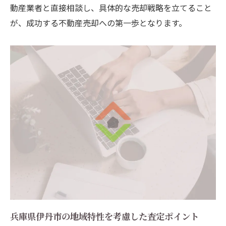
動産業者と直接相談し、具体的な売却戦略を立てること
オンライン査定を活用した市場分析の方法
が、成功する不動産売却への第一歩となります。
地元の不動産専門家が持つ知識を活かす
地域特有の買い手ニーズを把握する
オンライン査定で見える地域の不動産トレ
ンド
成功事例から学ぶ地域特化型売却戦略
最適な不動産売却プランを兵庫県伊丹市からオ
ンライン査定で作成
不動産売却の目標を明確に設定する
オンライン査定を基にしたプランニングの
基本
兵庫県伊丹市の特色を活かした売却プラン
の作成
兵庫県伊丹市の地域特性を考慮した査定ポイント