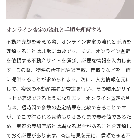
ィ対策
兵庫県伊丹市の不動産市場動向を知りオンライ
ン査定を賢く利用
オンライン査定の流れと手順を理解する
最新の市場動向を把握するための情報源
不動産売却を考える際、オンライン査定の流れと手順を
地域特有の不動産需要と供給を分析する
理解することは非常に重要です。まず、オンライン査定
市場動向を活かした最適な売却タイミング
を依頼する不動産サイトを選び、必要な情報を入力しま
オンライン査定で地域の市場動向を反映さ
す。この際、物件の所在地や築年数、間取りなどを正確
せる方法
に提供することが求められます。次に、入力情報を元に
して、複数の不動産業者が査定を行い、その結果がサイ
兵庫県伊丹市の不動産市場の過去と未来
ト上で確認できるようになります。オンライン査定の利
オンライン査定で競争力のある価格設定を
点は、短時間で多数の査定結果を比較できることです
行う
が、そこで得られる見積もりはあくまで参考値であるた
不動産売却成功への道地域特有の市場をオンラ
め、実際の売却価格とは異なる場合があることを理解し
イン査定で理解
ておく必要があります。査定結果を元に、信頼できる不
地域に根ざした不動産売却の重要性