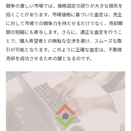
競争の激しい市場では、価格設定の誤りが大きな損失を
売却成功に向けたステップバイステップガ
招くことがあります。市場価格に基づいた査定は、売主
イド
に対して市場での競争力を持たせるだけでなく、売却期
伊丹市の成功事例から学ぶ売却プロセス
間の短縮にも寄与します。さらに、適正な査定を行うこ
物件準備から引き渡しまでの流れを解説
とで、購入希望者との無駄な交渉を避け、スムーズな取
伊丹市の不動産売却で押さえておくべき重
引が可能となります。このように正確な査定は、不動産
要ポイント
売却を成功させるための鍵となるのです。
売却プロセスにおけるコミュニケーション
術
地元の不動産業者との効果的な連携方法
地域特性を活かした不動産売却戦略で伊丹市の
市場をリードする
地域特性を最大限に活かした売却戦略の構
築