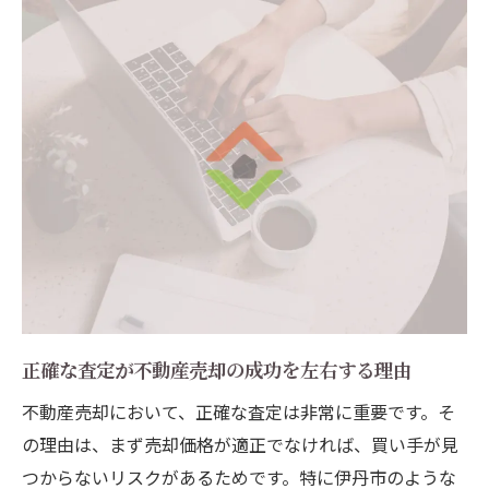
需要を見越した価格設定の工夫
査定を基にした戦略的な価格改定
オーバープライシングを避けるための方法
不動産売却を円滑に進めるための伊丹市特有の
注意点と対策
伊丹市特有の売却手続きに関する注意点
地域特性を考慮した売却戦略の立て方
売却前に準備すべき地域密着型リソース
伊丹市における法律的注意点と対策
売却プロセスをスムーズに進めるための地
正確な査定が不動産売却の成功を左右する理由
元情報
不動産売却において、正確な査定は非常に重要です。そ
トラブルを未然に防ぐための地域特性理解
の理由は、まず売却価格が適正でなければ、買い手が見
兵庫県伊丹市での不動産売却を成功させるプロ
つからないリスクがあるためです。特に伊丹市のような
セスを徹底解析