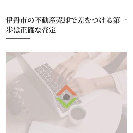
査定の精度を上げるために考慮すべきポイ
ント
伊丹市の不動産売却で差をつける第一
伊丹市ならではの査定に影響を与える要因
歩は正確な査定
専門家による査定サービスの賢い利用法
査定結果を正しく理解するための基礎知識
不動産売却を成功に導くために知っておくべき
伊丹市の市場動向
伊丹市の不動産市場の最新トレンド
市場動向が売却価格に与える影響
季節ごとの市場変動と売却タイミング
伊丹市の不動産需要と供給のバランス
競合物件との差別化ポイント
経済情勢が伊丹市の不動産市場に及ぼす影
響