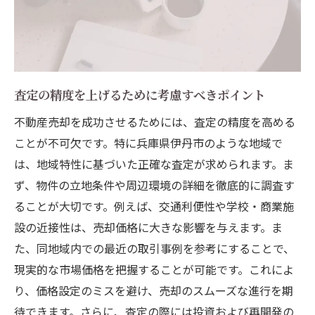
伊丹市の魅力を伝えるためのマーケティン
グ手法
地域特性に基づいたターゲット層の分析
効果的な宣伝活動で市場をリードする方法
地域内外の買主にアピールするためのポイ
査定の精度を上げるために考慮すべきポイント
ント
不動産売却を成功させるためには、査定の精度を高める
伊丹市特有の不動産売却で成功するための
ことが不可欠です。特に兵庫県伊丹市のような地域で
ヒント
は、地域特性に基づいた正確な査定が求められます。ま
伊丹市での不動産売却を成功させるための査定
ず、物件の立地条件や周辺環境の詳細を徹底的に調査す
から販売までのステップ
ることが大切です。例えば、交通利便性や学校・商業施
設の近接性は、売却価格に大きな影響を与えます。ま
査定から販売までの全体像を把握する
た、同地域内での最近の取引事例を参考にすることで、
伊丹市での売却準備のステップバイステッ
現実的な市場価格を把握することが可能です。これによ
プ
り、価格設定のミスを避け、売却のスムーズな進行を期
販売活動を効率化するためのプロセス管理
待できます。さらに、査定の際には投資および再開発の