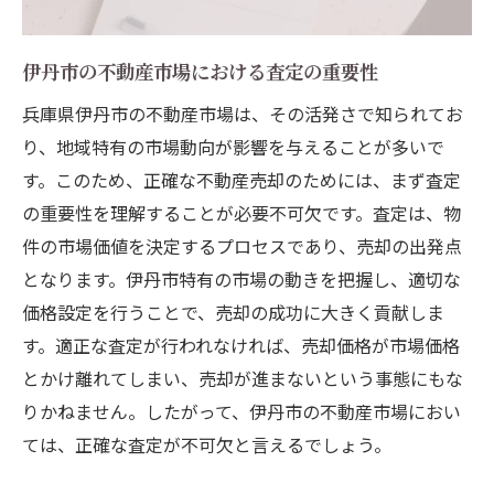
兵庫県伊丹市で不動産売却を考えるなら査定の
重要性を理解しよう
伊丹市の不動産市場における査定の重要性
査定が不動産売却プロセスで果たす役割
兵庫県伊丹市の不動産市場は、その活発さで知られてお
適正な査定額を導くための基本プロセス
り、地域特有の市場動向が影響を与えることが多いで
伊丹市における効果的な査定方法の選び方
す。このため、正確な不動産売却のためには、まず査定
査定結果を元にした価格設定のポイント
の重要性を理解することが必要不可欠です。査定は、物
件の市場価値を決定するプロセスであり、売却の出発点
売却成功事例に学ぶ査定の重要性
となります。伊丹市特有の市場の動きを把握し、適切な
査定段階で押さえておくべき法律知識
価格設定を行うことで、売却の成功に大きく貢献しま
伊丹市で不動産を高く売るための効果的な査定
す。適正な査定が行われなければ、売却価格が市場価格
と価格設定のテクニック
とかけ離れてしまい、売却が進まないという事態にもな
高値売却を実現するための査定テクニック
りかねません。したがって、伊丹市の不動産市場におい
価格設定で失敗しないための基本戦略
ては、正確な査定が不可欠と言えるでしょう。
伊丹市特有の価格交渉ポイント