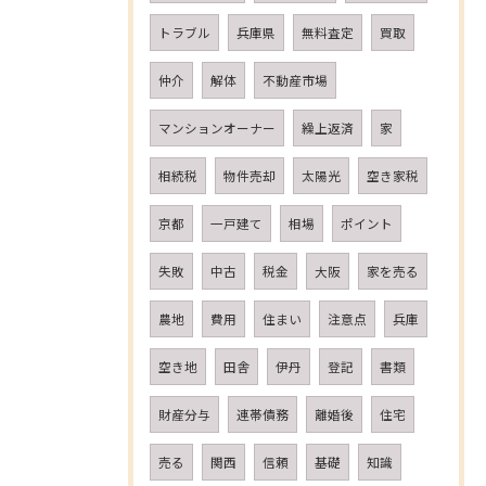
トラブル
兵庫県
無料査定
買取
仲介
解体
不動産市場
マンションオーナー
繰上返済
家
相続税
物件売却
太陽光
空き家税
京都
一戸建て
相場
ポイント
失敗
中古
税金
大阪
家を売る
農地
費用
住まい
注意点
兵庫
空き地
田舎
伊丹
登記
書類
財産分与
連帯債務
離婚後
住宅
売る
関西
信頼
基礎
知識