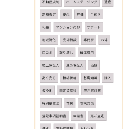
不動産規制
ホームステージング
遺産
高額査定
安心
評価
手続き
利益
マンション売却
サポート
地域特化
売却相談
専門家
お得
口コミ
取り壊し
解体費用
物上保証人
連帯保証人
価値
高く売る
相場価格
基礎知識
購入
仮換地
固定資産税
空き家対策
特別措置法
増税
増税対策
登記事項証明書
申請書
売却査定
価格
不動産管理
トレンド