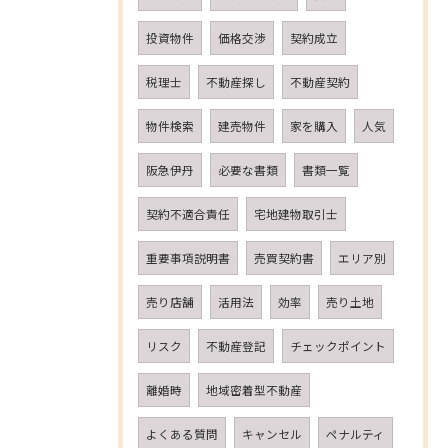
投資物件
価格交渉
契約成立
税理士
不動産探し
不動産契約
物件検索
建売物件
家を購入
人気
阪急伊丹
必要な書類
書類一覧
契約不適合責任
宅地建物取引士
重要事項説明書
売買契約書
エリア別
売り店舗
活用法
効率
売り土地
リスク
不動産登記
チェックポイント
離婚時
地域密着型不動産
よくある質問
キャンセル
ペナルティ