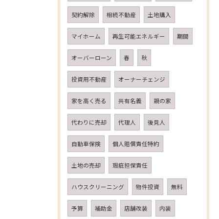
契約解除
相続不動産
土地購入
マイホーム
再生可能エネルギー
期間
オーバーローン
春
秋
投資用不動産
オーナーチェンジ
家を高く売る
共有名義
親の家
代わりに売却
代理人
後見人
自動車保険
個人賠償責任特約
土地の売却
瑕疵担保責任
ハウスクリーニング
物件投資
無料
予算
補助金
店舗改装
内装