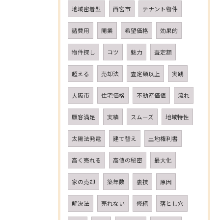
地域密着型
西宮市
テナント物件
諸費用
開業
希望価格
効果的
物件探し
コツ
魅力
査定額
超える
売却法
査定額以上
実践
大阪市
住宅価格
不動産価値
流れ
顧客満足
実績
スムーズ
地域特性
太陽法発電
建て替え
土地権利書
高く売れる
高値の秘密
最大化
家の売却
築年数
裏技
原因
解決法
売れない
修繕
落とし穴