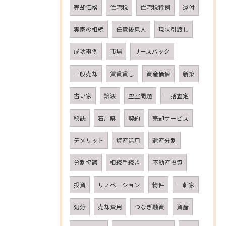
売却価格
住宅税
住宅税特例
還付
実家の相続
任意後見人
現状引渡し
成功事例
市場
リースバック
一般売却
賃貸貸し
資産価値
新築
古い家
譲渡
空室問題
一括査定
秘訣
石川県
契約
売却サービス
デメリット
資産活用
遺産分割
分割協議
相続手続き
不動産投資
投資
リノベーション
物件
一軒家
処分
売却費用
つなぎ融資
資産