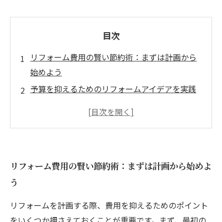
目次
リフォーム費用の賢い節約術：まずは計画から
始めよう
予算を抑えるためのリフォームアイデアを実践
しよう
プロに聞く！リフォーム費用を抑えるためのコ
ツ
実際のリフォーム事例から学ぶ、費用を節約す
リフォーム費用の賢い節約術：まずは計画から始めよ
る方法
う
失敗しないためのリフォーム計画の立て方
リフォームの成功のカギは費用にあり：まとめ
リフォームを計画する際、費用を抑えるためのポイント
と振り返り
をいくつか押さえておくことが重要です。まず、最初の