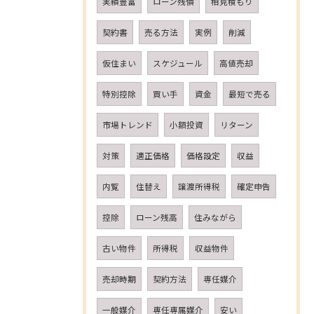
実績豊富
ローン残債
相見積もり
契約書
売る方法
実例
削減
仮住まい
スケジュール
高値売却
特別控除
買い手
資金
最短で売る
市場トレンド
小額投資
リターン
対策
適正価格
価格設定
収益
内覧
住替え
譲渡所得税
確定申告
控除
ローン残高
住みながら
古い物件
所得税
収益物件
売却時期
契約方法
専任媒介
一般媒介
専任専属媒介
安い