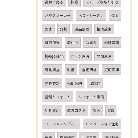
高値で売る
料金
スムーズな取り引き
ハウスメーカー
ベストシーズン
借金
実家
分割
遺品整理
相続放棄
譲渡所得
居住中
助成金
申請書類
hyugokenn
ローン返済
早期返済
現地調査
影響
査定価格
短期売却
物件査定
売却契約
理想的
店舗リフォーム
リフォーム事例
初期費用
改装コスト
集客
SNS
ソーシャルメディア
リノベーション住宅
転売
自己破産
共同名義
利益配分