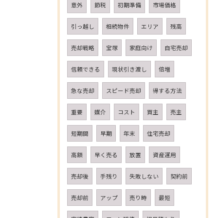
意外
節税
初期準備
市場価格
引っ越し
相続物件
エリア
残高
売却戦略
宝塚
家庭向け
自宅売却
信頼できる
現状引き渡し
倍増
急な売却
スピード売却
得する方法
重要
媒介
コスト
買主
売主
短期間
早期
年末
住宅売却
高額
早く売る
放置
資産運用
売却後
手残り
失敗しない
契約前
売却前
アップ
売り時
最短