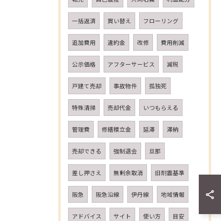
一括返済
買い替え
フローリング
追加費用
違約金
改修
費用削減
公示価格
アフターサービス
減税
戸建て売却
事故物件
孤独死
特殊清掃
売却代金
いつもらえる
管理費
修繕積立金
延滞
滞納
売却できる
強制退会
旦那
差し押さえ
無剰余取消
旧耐震基準
阪急
阪急沿線
伊丹線
地域情報
アドバイス
サイト
使い方
目安