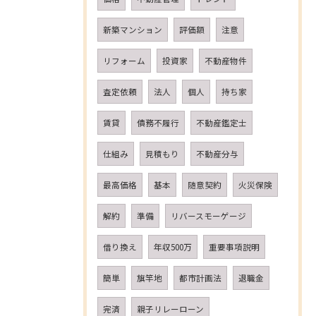
新築マンション
評価額
注意
リフォーム
投資家
不動産物件
査定依頼
法人
個人
持ち家
賃貸
債務不履行
不動産鑑定士
仕組み
見積もり
不動産分与
最高価格
基本
随意契約
火災保険
解約
準備
リバースモーゲージ
借り換え
年収500万
重要事項説明
簡単
旗竿地
都市計画法
退職金
完済
親子リレーローン