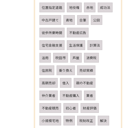
位置指定道路
地役権
赤地
成功法
中古戸建て
青地
合筆
公図
徒歩所要時間
不動産広告
住宅金融支援
生活保護
計算法
活用
吹田市
芦屋
消費税
住民税
乗り換え
売却実績
高額売却
借入
親の不動産
仲介業者
不動産購入
業者
不動産競売
初心者
財産評価
小規模宅地
特例
税制改正
解決