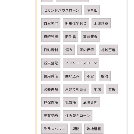
セカンドハウスローン
坪単価
自然災害
財形住宅融資
木造建築
相続登記
旧耐震
事前審査
日影規制
悩み
家の価値
地域密着
減失登記
ノンリコースローン
使用賃借
囲い込み
不安
解消
必要書類
戸建てを売る
地域
質権
担保物権
抵当権
危険負担
売買契約
住み替えローン
テラスハウス
疑問
敷地延長