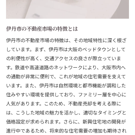
変化する市場に対応する戦略
エージェントと連携したトレンド分析
伊丹市の不動産市場の特徴とは
市場トレンドが与える売却のチャンス
伊丹市の不動産市場の特徴は、その地域特性に深く根ざ
不動産市場の季節変動に備える
しています。まず、伊丹市は大阪のベッドタウンとして
トレンドを活かしたプロモーション方法
の利便性が高く、交通アクセスの良さが際立っていま
魅力を引き出す不動産売却兵庫県伊丹市での物
す。鉄道や高速道路のネットワークにより、大阪市内へ
件アピール法
の通勤が非常に便利で、これが地域の住宅需要を支えて
物件の魅力を最大限に引き出す方法
います。また、伊丹市は自然環境と都市機能が調和した
内覧での印象を良くするポイント
住みやすい環境を提供しており、ファミリー層を中心に
購買意欲を高める内装の工夫
人気があります。このため、不動産売却を考える際に
地域の特徴を活かしたアピール法
は、こうした地域の魅力を活かし、適切なタイミングと
価格設定が求められます。さらに、新興住宅地の開発が
写真と動画で魅力を伝えるテクニック
進行中であるため、将来的な住宅需要の増加も期待され
物件が持つ可能性を示すストーリー