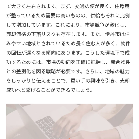
広告予算の最適化で効率良く集客
て大きく左右されます。まず、交通の便が良く、住環境
地元密着型の広告展開で認知度アップ
が整っているため需要は高いものの、供給もそれに比例
して増加しています。これにより、市場競争が激化し、
地元エージェントとの連携で進める兵庫県伊丹
売却価格の下落リスクも存在します。また、伊丹市は住
市の売却
みやすい地域とされているため長く住む人が多く、物件
エージェント選びのポイント
の回転が遅くなる傾向にあります。こうした環境下で成
地元の専門知識を活かす戦略
功するためには、市場の動向を正確に把握し、競合物件
エージェントとのコミュニケーション術
との差別化を図る戦略が必要です。さらに、地域の魅力
売却活動を進めるための連携方法
をしっかりと伝えることで、買い手の興味を引き、売却
エージェントのネットワークを活用
成功へと繋げることができるでしょう。
売却成功に向けた協力体制の構築
兵庫県伊丹市で不動産売却成功するための具体
的ステップ
売却計画を立てるための初期ステップ
ステップバイステップの売却プロセス