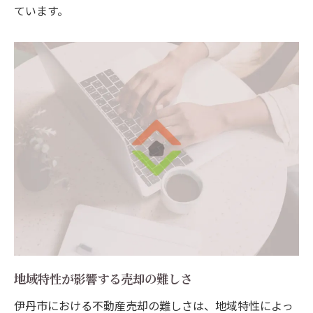
ています。
売れない物件を動かす兵庫県伊丹市の不動産市
場の理解
売れない理由を分析し対策を取る
市場の需要と供給を見極める
競合物件との比較で優位性を探る
市場データを活用した再戦略
ターゲット層の再設定で売却加速
地元特有の市場動向を理解する
成功への鍵広告戦略で差をつける不動産売却
効果的な広告媒体の選び方
ネット広告を活用した集客法
ターゲットに響く広告メッセージの作り方
地域特性が影響する売却の難しさ
SNSを活用した売却プロモーション
伊丹市における不動産売却の難しさは、地域特性によっ