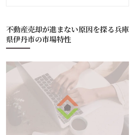
買い手のニーズを理解するポイント
過去の売却事例から見る成功へのヒント
市場分析を活かした売却戦略の構築
不動産売却が進まない原因を探る兵庫
競合と差別化するための要素
県伊丹市の市場特性
伊丹市での不動産売却成功への第一歩適正価格
設定の重要性
適正価格を見極めるためのステップ
市場価格と物件価値のバランスを取る
価格設定で差をつける方法
買い手が求める価格帯を把握する
価格交渉を有利に進めるテクニック
価格設定が売却に与える影響
市場トレンドを掴む兵庫県伊丹市での売却戦略
トレンドを把握するための情報収集法