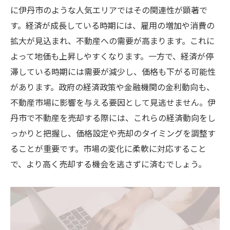
エコ志向の買い手へのアプローチ
に伊丹市のような人気エリアではその関連性が顕著で
自然との調和を意識したリノベーション
す。経済が成長している時期には、雇用の増加や消費の
地域の環境保護活動を情報提供
拡大が見込まれ、不動産への需要が高まります。これに
物件のエコ機能を強調する戦略
よって地価も上昇しやすくなります。一方で、経済が停
滞している時期には需要が減少し、価格も下がる可能性
伊丹市の不動産市場動向を把握するためのポイ
があります。政府の経済政策や金融機関の金利動向も、
ント解説
不動産市場に影響を与える要因として見逃せません。伊
定期的な市場レポートの活用法
丹市で不動産を売却する際には、これらの経済動向をし
地元の不動産業者とのネットワーク構築
っかりと把握し、価格設定や売却のタイミングを調整す
オンラインデータベースでの情報収集
ることが重要です。市場の変化に柔軟に対応すること
地価変動の要因分析
で、より高く売却する機会を逃さずに済むでしょう。
人口動態と不動産需要の関係性
政策変更が市場に与える影響の理解
効果的な不動産売却を叶えるための伊丹市での
実践例