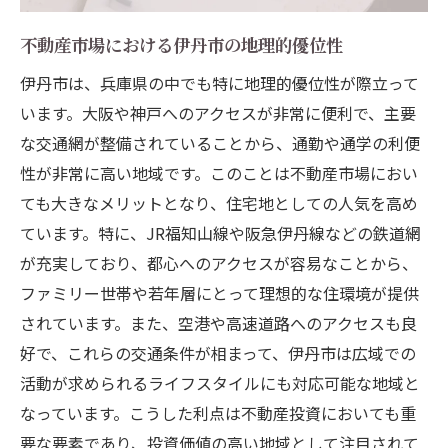
ミス
専門家が教える伊丹市不動産購入の要注意
不動産市場における伊丹市の地理的優位性
ポイント
伊丹市は、兵庫県の中でも特に地理的優位性が際立って
伊丹市の特性を考慮した不動産購入の落と
います。大阪や神戸へのアクセスが非常に便利で、主要
し穴
な交通網が整備されていることから、通勤や通学の利便
不動産購入時に伊丹市で押さえておくべき
性が非常に高い地域です。このことは不動産市場におい
法律
ても大きなメリットとなり、住宅地としての人気を高め
ています。特に、JR福知山線や阪急伊丹線などの鉄道網
賢い不動産投資を実現するための伊丹市の市場
が充実しており、都心へのアクセスが容易なことから、
分析
ファミリー世帯や若年層にとって理想的な住環境が提供
伊丹市の不動産市場分析が投資に与える影
されています。また、空港や高速道路へのアクセスも良
響
好で、これらの交通条件が相まって、伊丹市は広域での
賢い投資家のための伊丹市市場データの活
活動が求められるライフスタイルにも対応可能な地域と
用法
なっています。こうした利点は不動産投資においても重
伊丹市での不動産投資成功のための市場分
要な要素であり、投資価値の高い地域として注目されて