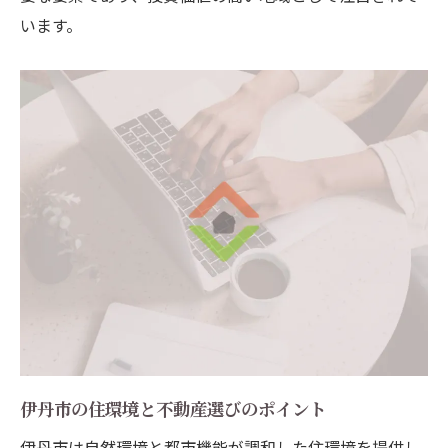
析手法
います。
伊丹市不動産市場のトレンドを捉えた投資
戦略
伊丹市の市場分析が明らかにする投資のチ
ャンス
データから見る伊丹市不動産投資の可能性
伊丹市の魅力を最大限に活かす不動産購入ガイ
ド
伊丹市の魅力を活かした不動産購入のヒン
ト
地域特性を最大限に活かした伊丹市での住
まい探し
魅力溢れる伊丹市で理想の不動産を見つけ
伊丹市の住環境と不動産選びのポイント
るために
伊丹市は自然環境と都市機能が調和した住環境を提供し