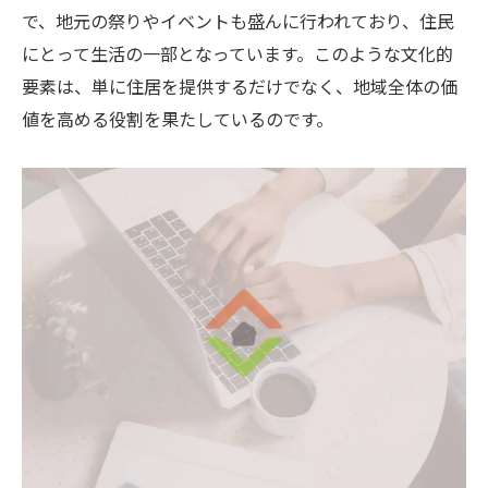
利便性の高い伊丹市の交通網と不動産価値
で、地元の祭りやイベントも盛んに行われており、住民
交通の良さが魅力の不動産を伊丹市で見つ
にとって生活の一部となっています。このような文化的
ける方法
要素は、単に住居を提供するだけでなく、地域全体の価
伊丹市の主要交通手段と不動産の購入ポイ
値を高める役割を果たしているのです。
ント
交通アクセスを重視した不動産選びのコツ
伊丹市の交通インフラが不動産市場に与え
る展望
不動産購入で失敗しないための伊丹市特有の注
意点
伊丹市で不動産購入時に注意すべき点とは
失敗しないための伊丹市の不動産市場リス
ク管理
伊丹市の不動産購入で避けるべき一般的な