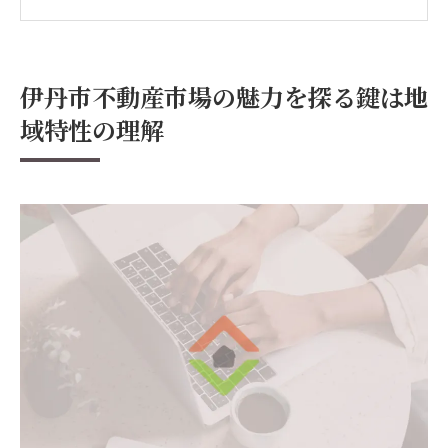
歴史と文化が織りなす伊丹市の独自の魅力
を解説
不動産市場における伊丹市の地理的優位性
伊丹市不動産市場の魅力を探る鍵は地
伊丹市の住環境と不動産選びのポイント
域特性の理解
地域特性を活かした不動産購入の秘訣
伊丹市の地域特性がもたらす投資機会
不動産購入を成功に導く伊丹市の市場動向とは
最新の伊丹市不動産市場動向を詳しく解説
市場動向から見る伊丹市の不動産価値
伊丹市不動産市場での価格変動とその背景
購入時に注目すべき伊丹市の市場トレンド
伊丹市の不動産市場動向を踏まえた購入戦
略
未来予測と伊丹市の不動産市場の行方