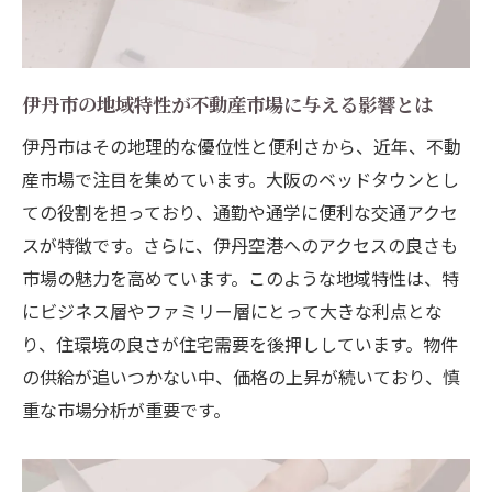
伊丹市不動産投資のための効果的な戦略を考察
伊丹市での不動産投資に適したエリア選定
投資家必見！伊丹市の不動産市場分析
伊丹市の地域特性が不動産市場に与える影響とは
成功する不動産投資のためのリスク管理方
伊丹市はその地理的な優位性と便利さから、近年、不動
法
産市場で注目を集めています。大阪のベッドタウンとし
伊丹市で不動産投資を始める際の重要ポイ
ての役割を担っており、通勤や通学に便利な交通アクセ
ント
スが特徴です。さらに、伊丹空港へのアクセスの良さも
市場の魅力を高めています。このような地域特性は、特
長期的な視点で考える伊丹市の不動産投資
にビジネス層やファミリー層にとって大きな利点とな
伊丹市の不動産投資で考慮すべき法的側面
り、住環境の良さが住宅需要を後押ししています。物件
自然と共生する伊丹市で理想の不動産を見つけ
の供給が追いつかない中、価格の上昇が続いており、慎
る方法
重な市場分析が重要です。
自然豊かな伊丹市の住環境がもたらすメリ
ット