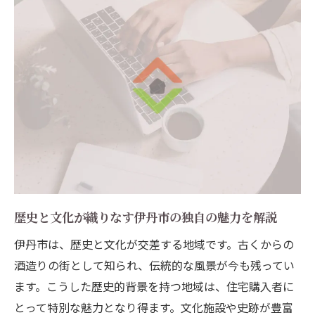
伊丹市で自然と調和した生活を実現するた
めの不動産選び
エコフレンドリーな不動産が伊丹市で人気
の理由
伊丹市の自然環境を活かした住まいの設計
アイデア
環境と共生する生活を目指す伊丹市の不動
産選択
伊丹市での持続可能な暮らしと不動産購入
について
歴史と文化が織りなす伊丹市の独自の魅力を解説
伊丹市の交通アクセス優位性が不動産市場に及
伊丹市は、歴史と文化が交差する地域です。古くからの
ぼす影響
酒造りの街として知られ、伝統的な風景が今も残ってい
伊丹市の交通アクセスが不動産選びに与え
ます。こうした歴史的背景を持つ地域は、住宅購入者に
る利点
とって特別な魅力となり得ます。文化施設や史跡が豊富