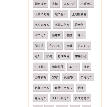
顧客満足
実績
スムーズ
地域特性
太陽法発電
建て替え
土地権利書
高く売れる
高値の秘密
最大化
家の売却
築年数
裏技
原因
解決法
売れない
修繕
落とし穴
意外
節税
初期準備
市場価格
引っ越し
相続物件
エリア
残高
売却戦略
宝塚
家庭向け
自宅売却
信頼できる
現状引き渡し
倍増
急な売却
スピード売却
得する方法