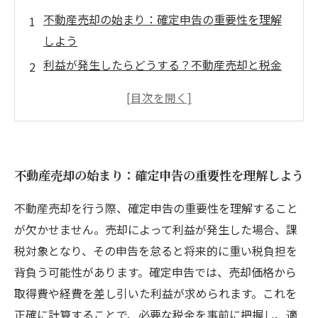
不動産売却の始まり：確定申告の重要性を理解
しよう
利益が発生したらどうする？不動産売却と税金
の基本
税金対策の知識を深める：特例や控除を活用し
よう
売却益の特例を見逃すな！損失の繰越について
不動産売却の始まり：確定申告の重要性を理解しよう
賢い不動産売却のための具体的な申告手続き
成功するための税金対策を全て解説
不動産売却を行う際、確定申告の重要性を理解すること
正しい知識で税負担を軽減！不動産売却の総ま
が欠かせません。売却によって利益が発生した場合、課
とめ
税対象となり、その申告を怠ると将来的に重い税負担を
背負う可能性があります。確定申告では、売却価格から
取得費や経費を差し引いた利益が求められます。これを
正確に計算することで、必要な税金を事前に把握し、適