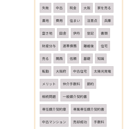
失敗
中古
税金
大阪
家を売る
農地
費用
住まい
注意点
兵庫
空き地
田舎
伊丹
登記
書類
財産分与
連帯債務
離婚後
住宅
売る
関西
信頼
基礎
知識
転勤
大阪府
中古住宅
太陽光発電
メリット
仲介手数料
節約
相続問題
一般媒介契約書
専任媒介契約章
専属専任媒介契約書
中古マンション
売却成功
手数料