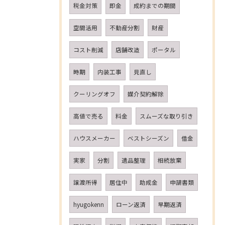
税金対策
即金
成約までの期間
空間活用
不動産分割
財産
コスト削減
店舗改造
ポータル
時期
内装工事
見直し
クーリングオフ
媒介契約解除
高値で売る
料金
スムーズな取り引き
ハウスメーカー
ベストシーズン
借金
実家
分割
遺品整理
相続放棄
譲渡所得
居住中
助成金
申請書類
hyugokenn
ローン返済
早期返済