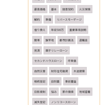
最高価格
基本
随意契約
火災保険
解約
準備
リバースモーゲージ
借り換え
年収500万
重要事項説明
簡単
旗竿地
都市計画法
退職金
完済
親子リレーローン
セカンドハウスローン
坪単価
自然災害
財形住宅融資
木造建築
相続登記
旧耐震
事前審査
日影規制
悩み
家の価値
地域密着
減失登記
ノンリコースローン