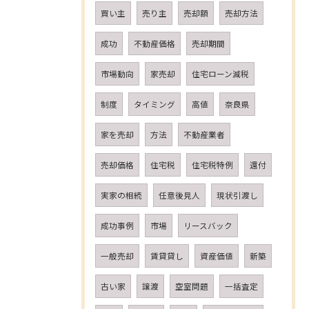
買い主
売り主
売却額
売却方法
成功
不動産価格
売却期間
市場動向
家売却
住宅ローン減税
制度
タイミング
高値
奈良県
家を売却
方法
不動産業者
売却価格
住宅税
住宅税特例
還付
実家の相続
任意後見人
現状引渡し
成功事例
市場
リースバック
一般売却
賃貸貸し
資産価値
新築
古い家
譲渡
空室問題
一括査定