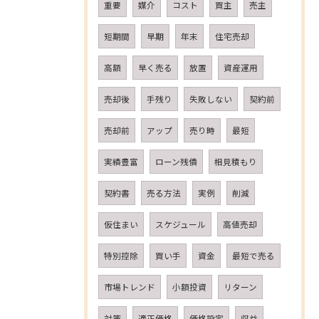
重要
媒介
コスト
買主
売主
短期間
早期
年末
住宅売却
高額
早く売る
放置
資産運用
売却後
手残り
失敗しない
契約前
売却前
アップ
売り時
最短
実績豊富
ローン残債
相見積もり
契約書
売る方法
実例
削減
仮住まい
スケジュール
高値売却
特別控除
買い手
資金
最短で売る
市場トレンド
小額投資
リターン
対策
適正価格
価格設定
収益