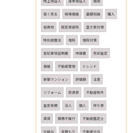
物上保証人
連帯保証人
価値
高く売る
相場価格
基礎知識
購入
仮換地
固定資産税
空き家対策
特別措置法
増税
増税対策
登記事項証明書
申請書
売却査定
価格
不動産管理
トレンド
新築マンション
評価額
注意
リフォーム
投資家
不動産物件
査定依頼
法人
個人
持ち家
賃貸
債務不履行
不動産鑑定士
仕組み
見積もり
不動産分与