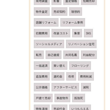
現地調査
影響
査定価格
短期売却
物件査定
売却契約
理想的
店舗リフォーム
リフォーム事例
初期費用
改装コスト
集客
SNS
ソーシャルメディア
リノベーション住宅
転売
自己破産
共同名義
利益配分
一括返済
買い替え
フローリング
追加費用
違約金
改修
費用削減
公示価格
アフターサービス
減税
戸建て売却
事故物件
孤独死
特殊清掃
売却代金
いつもらえる