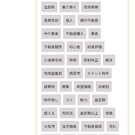
住民税
乗り換え
売却実績
高額売却
借入
親の不動産
仲介業者
不動産購入
業者
不動産競売
初心者
財産評価
小規模宅地
特例
税制改正
解決
地域密着型
西宮市
テナント物件
諸費用
開業
希望価格
効果的
物件探し
コツ
魅力
査定額
超える
売却法
査定額以上
実践
大阪市
住宅価格
不動産価値
流れ