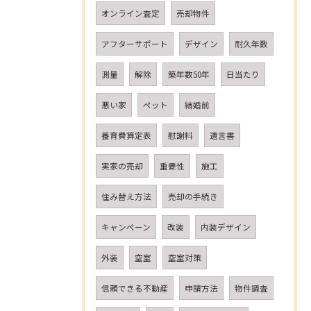
オンライン査定
売却物件
アフターサポート
デザイン
耐久年数
測量
解除
築年数50年
日当たり
悪い家
ペット
結婚前
養育費算定表
慰謝料
遺言書
実家の売却
重要性
施工
住み替え方法
売却の手続き
キャンペーン
改装
内装デザイン
外装
空室
空室対策
信頼できる不動産
申請方法
物件調査