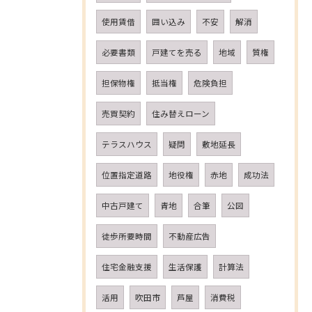
使用賃借
囲い込み
不安
解消
必要書類
戸建てを売る
地域
質権
担保物権
抵当権
危険負担
売買契約
住み替えローン
テラスハウス
疑問
敷地延長
位置指定道路
地役権
赤地
成功法
中古戸建て
青地
合筆
公図
徒歩所要時間
不動産広告
住宅金融支援
生活保護
計算法
活用
吹田市
芦屋
消費税