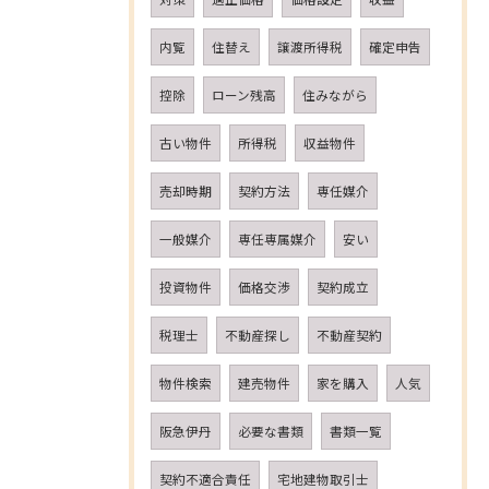
内覧
住替え
譲渡所得税
確定申告
控除
ローン残高
住みながら
古い物件
所得税
収益物件
売却時期
契約方法
専任媒介
一般媒介
専任専属媒介
安い
投資物件
価格交渉
契約成立
税理士
不動産探し
不動産契約
物件検索
建売物件
家を購入
人気
阪急伊丹
必要な書類
書類一覧
契約不適合責任
宅地建物取引士