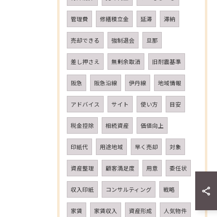
管理費
修繕積立金
延滞
滞納
売却できる
強制退会
旦那
差し押さえ
無剰余取消
旧耐震基準
阪急
阪急沿線
伊丹線
地域情報
アドバイス
サイト
使い方
目安
税金控除
相続資産
価値向上
印紙代
用途地域
早く売却
対象
資産整理
顧客満足度
用意
委任状
収入印紙
コンサルティング
戦略
家賃
家賃収入
資産形成
人気物件