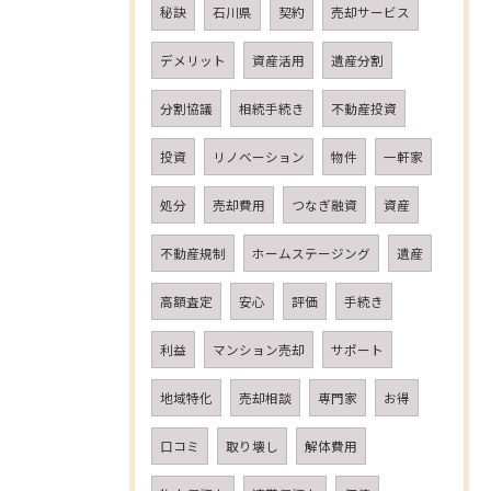
秘訣
石川県
契約
売却サービス
デメリット
資産活用
遺産分割
分割協議
相続手続き
不動産投資
投資
リノベーション
物件
一軒家
処分
売却費用
つなぎ融資
資産
不動産規制
ホームステージング
遺産
高額査定
安心
評価
手続き
利益
マンション売却
サポート
地域特化
売却相談
専門家
お得
口コミ
取り壊し
解体費用