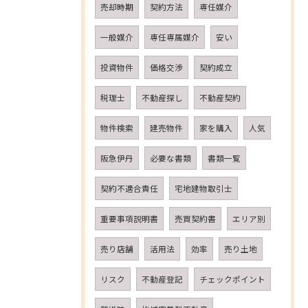
売却時期
契約方法
専任媒介
一般媒介
専任専属媒介
安い
投資物件
価格交渉
契約成立
税理士
不動産探し
不動産契約
物件検索
建売物件
家を購入
人気
阪急伊丹
必要な書類
書類一覧
契約不適合責任
宅地建物取引士
重要事項説明書
売買契約書
エリア別
売り店舗
活用法
効率
売り土地
リスク
不動産登記
チェックポイント