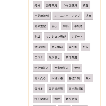
処分
売却費用
つなぎ融資
資産
不動産規制
ホームステージング
遺産
高額査定
安心
評価
手続き
利益
マンション売却
サポート
地域特化
売却相談
専門家
お得
口コミ
取り壊し
解体費用
物上保証人
連帯保証人
価値
高く売る
相場価格
基礎知識
購入
仮換地
固定資産税
空き家対策
特別措置法
増税
増税対策