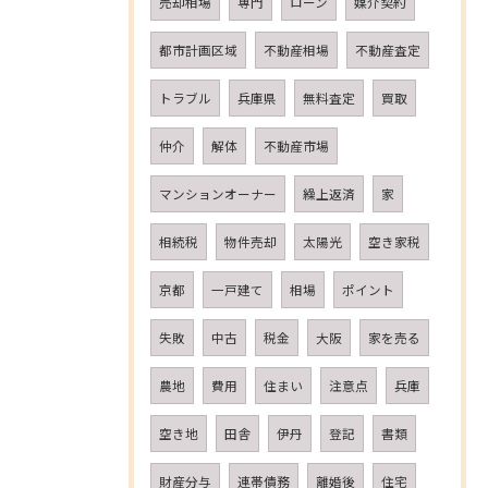
売却相場
専門
ローン
媒介契約
都市計画区域
不動産相場
不動産査定
トラブル
兵庫県
無料査定
買取
仲介
解体
不動産市場
マンションオーナー
繰上返済
家
相続税
物件売却
太陽光
空き家税
京都
一戸建て
相場
ポイント
失敗
中古
税金
大阪
家を売る
農地
費用
住まい
注意点
兵庫
空き地
田舎
伊丹
登記
書類
財産分与
連帯債務
離婚後
住宅