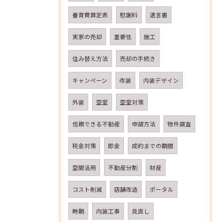
養育費算定表
慰謝料
遺言書
実家の売却
重要性
施工
住み替え方法
売却の手続き
キャンペーン
改装
内装デザイン
外装
空室
空室対策
信頼できる不動産
申請方法
物件調査
税金対策
即金
成約までの期間
空間活用
不動産分割
財産
コスト削減
店舗改造
ポータル
時期
内装工事
見直し