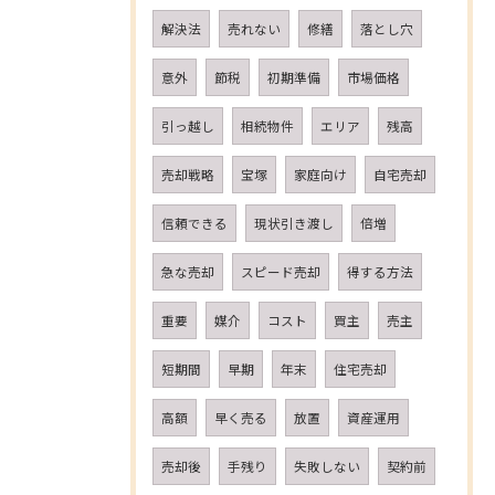
解決法
売れない
修繕
落とし穴
意外
節税
初期準備
市場価格
引っ越し
相続物件
エリア
残高
売却戦略
宝塚
家庭向け
自宅売却
信頼できる
現状引き渡し
倍増
急な売却
スピード売却
得する方法
重要
媒介
コスト
買主
売主
短期間
早期
年末
住宅売却
高額
早く売る
放置
資産運用
売却後
手残り
失敗しない
契約前