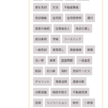
家を売却
方法
不動産業者
売却価格
住宅税
住宅税特例
還付
実家の相続
任意後見人
現状引渡し
成功事例
市場
リースバック
一般売却
賃貸貸し
資産価値
新築
古い家
譲渡
空室問題
一括査定
秘訣
石川県
契約
売却サービス
デメリット
資産活用
遺産分割
分割協議
相続手続き
不動産投資
投資
リノベーション
物件
一軒家