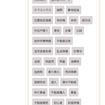
テラスハウス
疑問
敷地延長
位置指定道路
地役権
赤地
成功法
中古戸建て
青地
合筆
公図
徒歩所要時間
不動産広告
住宅金融支援
生活保護
計算法
活用
吹田市
芦屋
消費税
住民税
乗り換え
売却実績
高額売却
借入
親の不動産
仲介業者
不動産購入
業者
不動産競売
初心者
財産評価