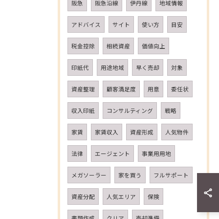
阪急
阪急沿線
伊丹線
地域情報
アドバイス
サイト
使い方
目安
税金控除
相続資産
価値向上
印紙代
用途地域
早く売却
対象
資産整理
顧客満足度
用意
委任状
収入印紙
コンサルティング
戦略
家賃
家賃収入
資産形成
人気物件
法律
エージェント
事業用用地
メガソーラー
家を買う
フルサポート
資産分配
人気エリア
保険
書類作成
クリア
売却準備