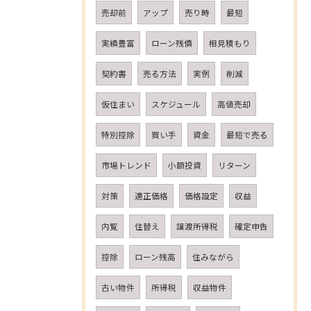
売却前
アップ
売り時
最短
実績豊富
ローン残債
相見積もり
契約書
売る方法
実例
削減
仮住まい
スケジュール
高値売却
特別控除
買い手
資金
最短で売る
市場トレンド
小額投資
リターン
対策
適正価格
価格設定
収益
内覧
住替え
譲渡所得税
確定申告
控除
ローン残高
住みながら
古い物件
所得税
収益物件