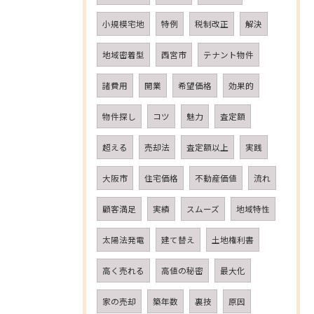
小規模宅地
特例
税制改正
解決
地域密着型
西宮市
テナント物件
諸費用
開業
希望価格
効果的
物件探し
コツ
魅力
査定額
超える
売却法
査定額以上
実践
大阪市
住宅価格
不動産価値
流れ
顧客満足
実績
スムーズ
地域特性
太陽法発電
建て替え
土地権利書
高く売れる
高値の秘密
最大化
家の売却
築年数
裏技
原因