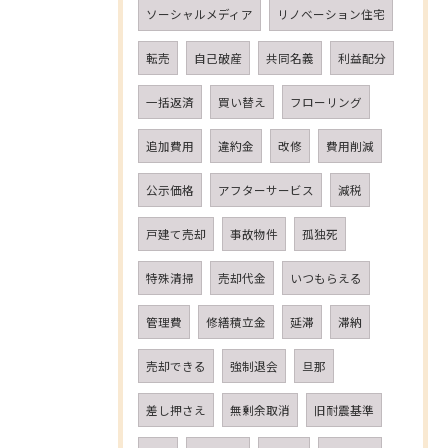
ソーシャルメディア
リノベーション住宅
転売
自己破産
共同名義
利益配分
一括返済
買い替え
フローリング
追加費用
違約金
改修
費用削減
公示価格
アフターサービス
減税
戸建て売却
事故物件
孤独死
特殊清掃
売却代金
いつもらえる
管理費
修繕積立金
延滞
滞納
売却できる
強制退会
旦那
差し押さえ
無剰余取消
旧耐震基準