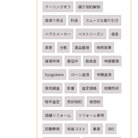
クーリングオフ
媒介契約解除
高値で売る
料金
スムーズな取り引き
ハウスメーカー
ベストシーズン
借金
実家
分割
遺品整理
相続放棄
譲渡所得
居住中
助成金
申請書類
hyugokenn
ローン返済
早期返済
現地調査
影響
査定価格
短期売却
物件査定
売却契約
理想的
店舗リフォーム
リフォーム事例
初期費用
改装コスト
集客
SNS