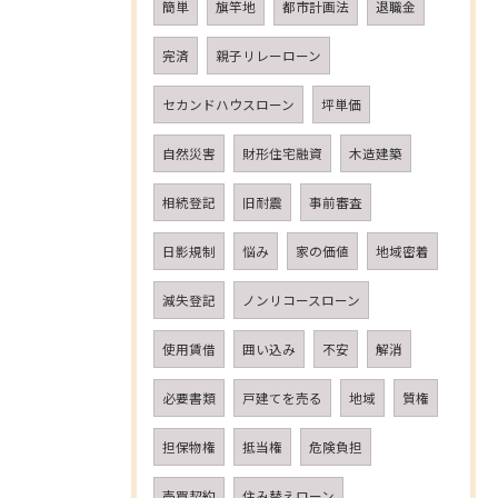
簡単
旗竿地
都市計画法
退職金
完済
親子リレーローン
セカンドハウスローン
坪単価
自然災害
財形住宅融資
木造建築
相続登記
旧耐震
事前審査
日影規制
悩み
家の価値
地域密着
減失登記
ノンリコースローン
使用賃借
囲い込み
不安
解消
必要書類
戸建てを売る
地域
質権
担保物権
抵当権
危険負担
売買契約
住み替えローン