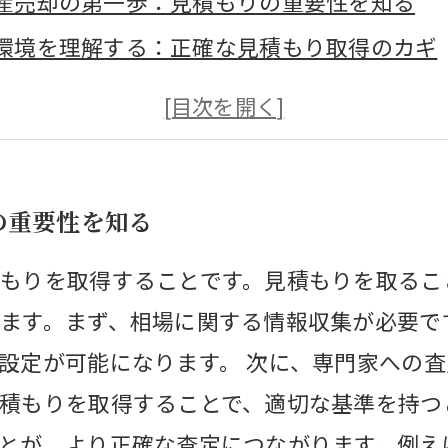
産売却の第一歩：見積もりの重要性を知る
環境を理解する：正確な見積もり取得のカギ
の状態が与える影響：査定を受ける前に考慮
もり依頼時の注意点：成功する売却への道筋
動向の把握法：有利な売却のための情報を集
の重要性を知る
産の価値を最大化する見積もりの手法
ーズな取引を実現：見積もりの活用法と成功
もりを取得することです。見積もりを取るこ
ます。まず、相場に関する情報収集が必要で
設定が可能になります。 次に、専門家への
積もりを取得することで、適切な基準を持つ
とが、より正確な査定につながります。例え