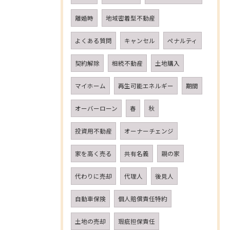
離婚時
地域密着型不動産
よくある質問
キャンセル
ペナルティ
契約解除
相続不動産
土地購入
マイホーム
再生可能エネルギー
期間
オーバーローン
春
秋
投資用不動産
オーナーチェンジ
家を高く売る
共有名義
親の家
代わりに売却
代理人
後見人
自動車保険
個人賠償責任特約
土地の売却
瑕疵担保責任