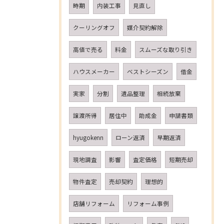
時期
内装工事
見直し
クーリングオフ
媒介契約解除
高値で売る
料金
スムーズな取り引き
ハウスメーカー
ベストシーズン
借金
実家
分割
遺品整理
相続放棄
譲渡所得
居住中
助成金
申請書類
hyugokenn
ローン返済
早期返済
現地調査
影響
査定価格
短期売却
物件査定
売却契約
理想的
店舗リフォーム
リフォーム事例