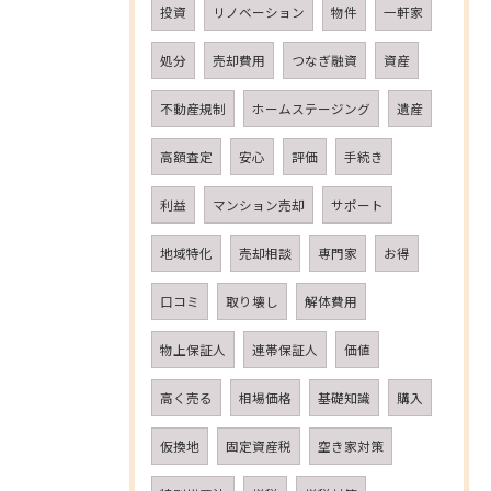
投資
リノベーション
物件
一軒家
処分
売却費用
つなぎ融資
資産
不動産規制
ホームステージング
遺産
高額査定
安心
評価
手続き
利益
マンション売却
サポート
地域特化
売却相談
専門家
お得
口コミ
取り壊し
解体費用
物上保証人
連帯保証人
価値
高く売る
相場価格
基礎知識
購入
仮換地
固定資産税
空き家対策