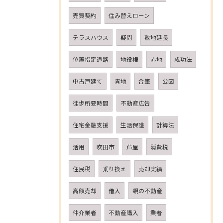
売買契約
住み替えローン
テラスハウス
疑問
敷地延長
位置指定道路
地役権
赤地
成功法
中古戸建て
青地
合筆
公図
徒歩所要時間
不動産広告
住宅金融支援
生活保護
計算法
活用
吹田市
芦屋
消費税
住民税
乗り換え
売却実績
高額売却
借入
親の不動産
仲介業者
不動産購入
業者