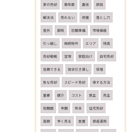
家の売却
築年数
裏技
原因
解決法
売れない
修繕
落とし穴
意外
節税
初期準備
市場価格
引っ越し
相続物件
エリア
残高
売却戦略
宝塚
家庭向け
自宅売却
信頼できる
現状引き渡し
倍増
急な売却
スピード売却
得する方法
重要
媒介
コスト
買主
売主
短期間
早期
年末
住宅売却
高額
早く売る
放置
資産運用