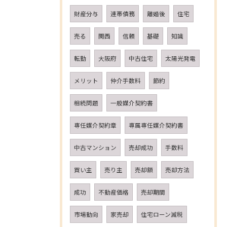
財産分与
連帯債務
離婚後
住宅
売る
関西
信頼
基礎
知識
転勤
大阪府
中古住宅
太陽光発電
メリット
仲介手数料
節約
相続問題
一般媒介契約書
専任媒介契約章
専属専任媒介契約書
中古マンション
売却成功
手数料
買い主
売り主
売却額
売却方法
成功
不動産価格
売却期間
市場動向
家売却
住宅ローン減税