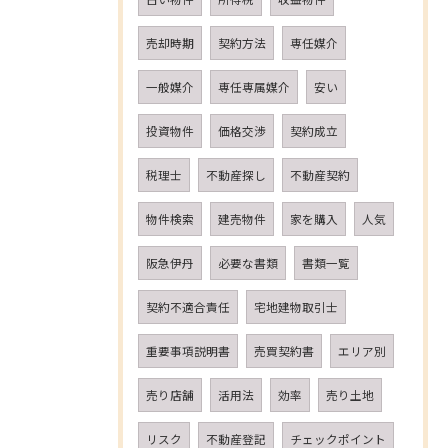
売却時期
契約方法
専任媒介
一般媒介
専任専属媒介
安い
投資物件
価格交渉
契約成立
税理士
不動産探し
不動産契約
物件検索
建売物件
家を購入
人気
阪急伊丹
必要な書類
書類一覧
契約不適合責任
宅地建物取引士
重要事項説明書
売買契約書
エリア別
売り店舗
活用法
効率
売り土地
リスク
不動産登記
チェックポイント