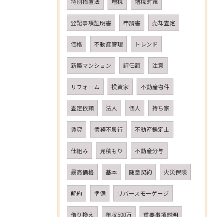
特別措置法
増税
増税対策
登記事項証明書
申請書
売却査定
価格
不動産管理
トレンド
新築マンション
評価額
注意
リフォーム
投資家
不動産物件
査定依頼
法人
個人
持ち家
賃貸
債務不履行
不動産鑑定士
仕組み
見積もり
不動産分与
最高価格
基本
随意契約
火災保険
解約
準備
リバースモーゲージ
借り換え
年収500万
重要事項説明