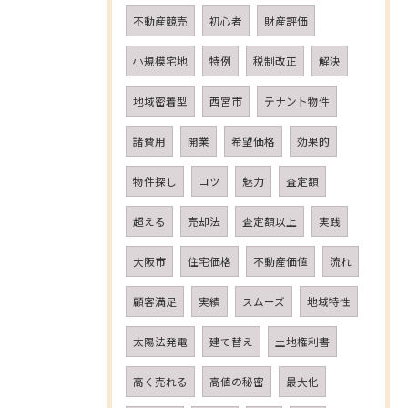
不動産競売
初心者
財産評価
小規模宅地
特例
税制改正
解決
地域密着型
西宮市
テナント物件
諸費用
開業
希望価格
効果的
物件探し
コツ
魅力
査定額
超える
売却法
査定額以上
実践
大阪市
住宅価格
不動産価値
流れ
顧客満足
実績
スムーズ
地域特性
太陽法発電
建て替え
土地権利書
高く売れる
高値の秘密
最大化