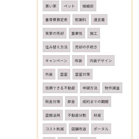
悪い家
ペット
結婚前
養育費算定表
慰謝料
遺言書
実家の売却
重要性
施工
住み替え方法
売却の手続き
キャンペーン
改装
内装デザイン
外装
空室
空室対策
信頼できる不動産
申請方法
物件調査
税金対策
即金
成約までの期間
空間活用
不動産分割
財産
コスト削減
店舗改造
ポータル