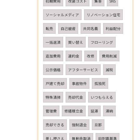
初期費用
改装コスト
集客
SNS
ソーシャルメディア
リノベーション住宅
転売
自己破産
共同名義
利益配分
一括返済
買い替え
フローリング
追加費用
違約金
改修
費用削減
公示価格
アフターサービス
減税
戸建て売却
事故物件
孤独死
特殊清掃
売却代金
いつもらえる
管理費
修繕積立金
延滞
滞納
売却できる
強制退会
旦那
差し押さえ
無剰余取消
旧耐震基準