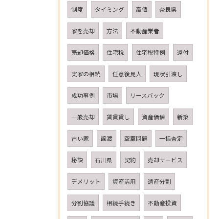
制度
タイミング
高値
奈良県
家を売却
方法
不動産業者
売却価格
住宅税
住宅税特例
還付
実家の相続
任意後見人
現状引渡し
成功事例
市場
リースバック
一般売却
賃貸貸し
資産価値
新築
古い家
譲渡
空室問題
一括査定
秘訣
石川県
契約
売却サービス
デメリット
資産活用
遺産分割
分割協議
相続手続き
不動産投資