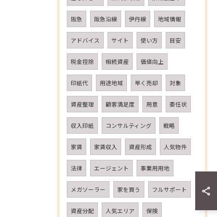
阪急
阪急沿線
伊丹線
地域情報
アドバイス
サイト
使い方
目安
税金控除
相続資産
価値向上
印紙代
用途地域
早く売却
対象
資産整理
顧客満足度
用意
委任状
収入印紙
コンサルティング
戦略
家賃
家賃収入
資産形成
人気物件
法律
エージェント
事業用用地
メガソーラー
家を買う
フルサポート
資産分配
人気エリア
保険