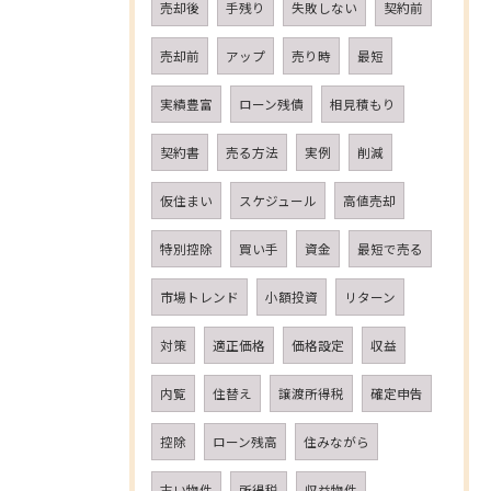
売却後
手残り
失敗しない
契約前
売却前
アップ
売り時
最短
実績豊富
ローン残債
相見積もり
契約書
売る方法
実例
削減
仮住まい
スケジュール
高値売却
特別控除
買い手
資金
最短で売る
市場トレンド
小額投資
リターン
対策
適正価格
価格設定
収益
内覧
住替え
譲渡所得税
確定申告
控除
ローン残高
住みながら
古い物件
所得税
収益物件