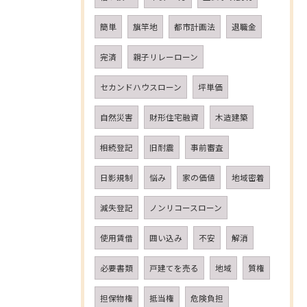
簡単
旗竿地
都市計画法
退職金
完済
親子リレーローン
セカンドハウスローン
坪単価
自然災害
財形住宅融資
木造建築
相続登記
旧耐震
事前審査
日影規制
悩み
家の価値
地域密着
減失登記
ノンリコースローン
使用賃借
囲い込み
不安
解消
必要書類
戸建てを売る
地域
質権
担保物権
抵当権
危険負担