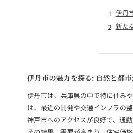
伊丹
新た
住宅
地域
市場
伊丹市の魅力を探る: 自然と都
住宅
将来
伊丹市は、兵庫県の中で特に住みや
は、最近の開発や交通インフラの整
神戸市へのアクセスが良好で、通勤
その結果、需要が高まり、住宅価格