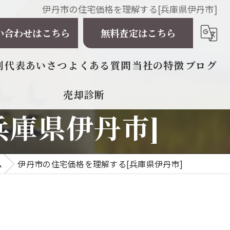
伊丹市の住宅価格を理解する[兵庫県伊丹市]
い合わせはこちら
無料査定はこちら
例
代表あいさつ
よくある質問
当社の特徴
ブログ
売却診断
相続
兵庫県伊丹市]
戸建て
マンション
ム
伊丹市の住宅価格を理解する[兵庫県伊丹市]
土地
太陽光発電所