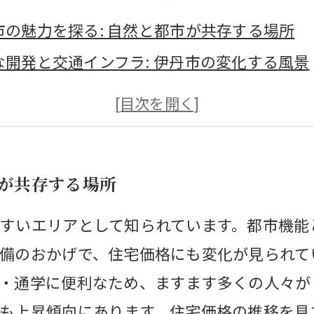
市の魅力を探る: 自然と都市が共存する場所
な開発と交通インフラ: 伊丹市の変化する風景
価格の推移: 伊丹市での家の売却のタイミング
ごとの特性を学ぶ: 伊丹市の住宅価格はどこが
動向を把握する: 伊丹市で効果的な不動産売却
市が共存する場所
価格の理解: 賢い売却につながるデータ分析
に向けた不動産投資: 伊丹市の市場を味方にす
すいエリアとして知られています。都市機能
備のおかげで、住宅価格にも変化が見られて
・通学に便利なため、ますます多くの人々が
も上昇傾向にあります。住宅価格の推移を見