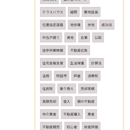
テラスハウス
疑問
敷地延長
位置指定道路
地役権
赤地
成功法
中古戸建て
青地
合筆
公図
徒歩所要時間
不動産広告
住宅金融支援
生活保護
計算法
活用
吹田市
芦屋
消費税
住民税
乗り換え
売却実績
高額売却
借入
親の不動産
仲介業者
不動産購入
業者
不動産競売
初心者
財産評価