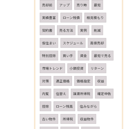
売却前
アップ
売り時
最短
実績豊富
ローン残債
相見積もり
契約書
売る方法
実例
削減
仮住まい
スケジュール
高値売却
特別控除
買い手
資金
最短で売る
市場トレンド
小額投資
リターン
対策
適正価格
価格設定
収益
内覧
住替え
譲渡所得税
確定申告
控除
ローン残高
住みながら
古い物件
所得税
収益物件