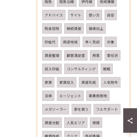
阪急
阪急沿線
伊丹線
地域情報
アドバイス
サイト
使い方
目安
税金控除
相続資産
価値向上
印紙代
用途地域
早く売却
対象
資産整理
顧客満足度
用意
委任状
収入印紙
コンサルティング
戦略
家賃
家賃収入
資産形成
人気物件
法律
エージェント
事業用用地
メガソーラー
家を買う
フルサポート
資産分配
人気エリア
保険
書類作成
クリア
売却準備