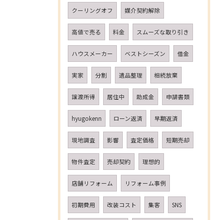
クーリングオフ
媒介契約解除
高値で売る
料金
スムーズな取り引き
ハウスメーカー
ベストシーズン
借金
実家
分割
遺品整理
相続放棄
譲渡所得
居住中
助成金
申請書類
hyugokenn
ローン返済
早期返済
現地調査
影響
査定価格
短期売却
物件査定
売却契約
理想的
店舗リフォーム
リフォーム事例
初期費用
改装コスト
集客
SNS