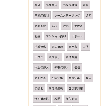
処分
売却費用
つなぎ融資
資産
不動産規制
ホームステージング
遺産
高額査定
安心
評価
手続き
利益
マンション売却
サポート
地域特化
売却相談
専門家
お得
口コミ
取り壊し
解体費用
物上保証人
連帯保証人
価値
高く売る
相場価格
基礎知識
購入
仮換地
固定資産税
空き家対策
特別措置法
増税
増税対策