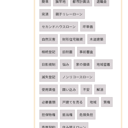
簡単
旗竿地
都市計画法
退職金
完済
親子リレーローン
セカンドハウスローン
坪単価
自然災害
財形住宅融資
木造建築
相続登記
旧耐震
事前審査
日影規制
悩み
家の価値
地域密着
減失登記
ノンリコースローン
使用賃借
囲い込み
不安
解消
必要書類
戸建てを売る
地域
質権
担保物権
抵当権
危険負担
売買契約
住み替えローン