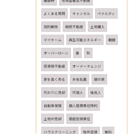
離婚時
地域密着型不動産
よくある質問
キャンセル
ペナルティ
契約解除
相続不動産
土地購入
マイホーム
再生可能エネルギー
期間
オーバーローン
春
秋
投資用不動産
オーナーチェンジ
家を高く売る
共有名義
親の家
代わりに売却
代理人
後見人
自動車保険
個人賠償責任特約
土地の売却
瑕疵担保責任
ハウスクリーニング
物件投資
無料