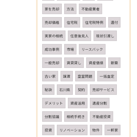
家を売却
方法
不動産業者
売却価格
住宅税
住宅税特例
還付
実家の相続
任意後見人
現状引渡し
成功事例
市場
リースバック
一般売却
賃貸貸し
資産価値
新築
古い家
譲渡
空室問題
一括査定
秘訣
石川県
契約
売却サービス
デメリット
資産活用
遺産分割
分割協議
相続手続き
不動産投資
投資
リノベーション
物件
一軒家