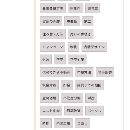
養育費算定表
慰謝料
遺言書
実家の売却
重要性
施工
住み替え方法
売却の手続き
キャンペーン
改装
内装デザイン
外装
空室
空室対策
信頼できる不動産
申請方法
物件調査
税金対策
即金
成約までの期間
空間活用
不動産分割
財産
コスト削減
店舗改造
ポータル
時期
内装工事
見直し