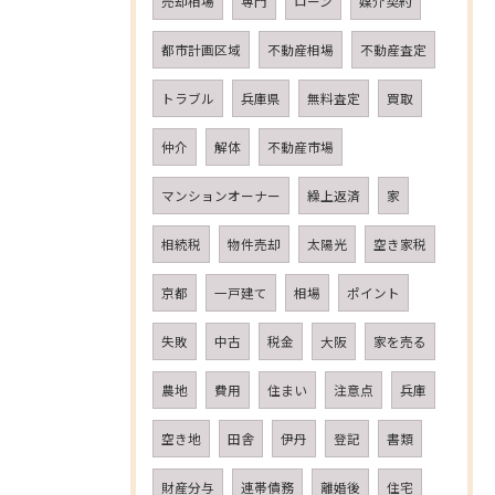
売却相場
専門
ローン
媒介契約
都市計画区域
不動産相場
不動産査定
トラブル
兵庫県
無料査定
買取
仲介
解体
不動産市場
マンションオーナー
繰上返済
家
相続税
物件売却
太陽光
空き家税
京都
一戸建て
相場
ポイント
失敗
中古
税金
大阪
家を売る
農地
費用
住まい
注意点
兵庫
空き地
田舎
伊丹
登記
書類
財産分与
連帯債務
離婚後
住宅