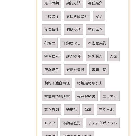
売却時期
契約方法
専任媒介
一般媒介
専任専属媒介
安い
投資物件
価格交渉
契約成立
税理士
不動産探し
不動産契約
物件検索
建売物件
家を購入
人気
阪急伊丹
必要な書類
書類一覧
契約不適合責任
宅地建物取引士
重要事項説明書
売買契約書
エリア別
売り店舗
活用法
効率
売り土地
リスク
不動産登記
チェックポイント