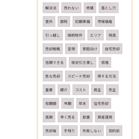
解決法
売れない
修繕
落とし穴
意外
節税
初期準備
市場価格
引っ越し
相続物件
エリア
残高
売却戦略
宝塚
家庭向け
自宅売却
信頼できる
現状引き渡し
倍増
急な売却
スピード売却
得する方法
重要
媒介
コスト
買主
売主
短期間
早期
年末
住宅売却
高額
早く売る
放置
資産運用
売却後
手残り
失敗しない
契約前