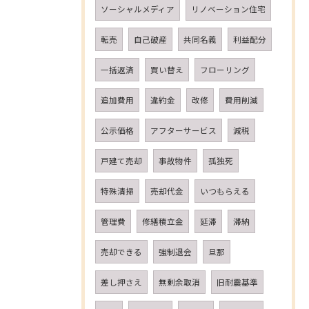
ソーシャルメディア
リノベーション住宅
転売
自己破産
共同名義
利益配分
一括返済
買い替え
フローリング
追加費用
違約金
改修
費用削減
公示価格
アフターサービス
減税
戸建て売却
事故物件
孤独死
特殊清掃
売却代金
いつもらえる
管理費
修繕積立金
延滞
滞納
売却できる
強制退会
旦那
差し押さえ
無剰余取消
旧耐震基準