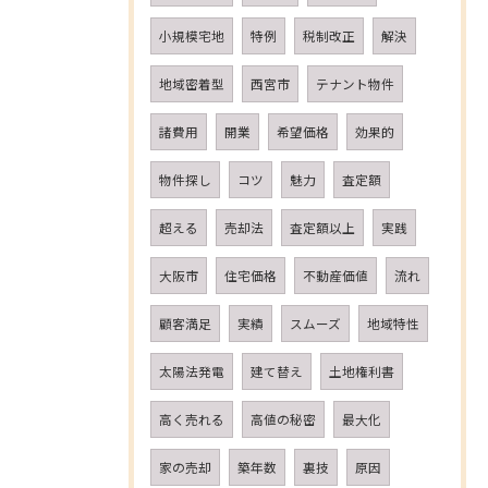
小規模宅地
特例
税制改正
解決
地域密着型
西宮市
テナント物件
諸費用
開業
希望価格
効果的
物件探し
コツ
魅力
査定額
超える
売却法
査定額以上
実践
大阪市
住宅価格
不動産価値
流れ
顧客満足
実績
スムーズ
地域特性
太陽法発電
建て替え
土地権利書
高く売れる
高値の秘密
最大化
家の売却
築年数
裏技
原因