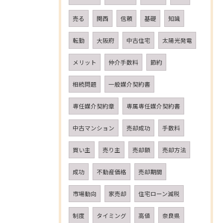
売る
関西
信頼
基礎
知識
転勤
大阪府
中古住宅
太陽光発電
メリット
仲介手数料
節約
相続問題
一般媒介契約書
専任媒介契約章
専属専任媒介契約書
中古マンション
売却成功
手数料
買い主
売り主
売却額
売却方法
成功
不動産価格
売却期間
市場動向
家売却
住宅ローン減税
制度
タイミング
高値
奈良県