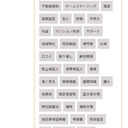
不動産規制
ホームステージング
遺産
高額査定
安心
評価
手続き
利益
マンション売却
サポート
地域特化
売却相談
専門家
お得
口コミ
取り壊し
解体費用
物上保証人
連帯保証人
価値
高く売る
相場価格
基礎知識
購入
仮換地
固定資産税
空き家対策
特別措置法
増税
増税対策
登記事項証明書
申請書
売却査定