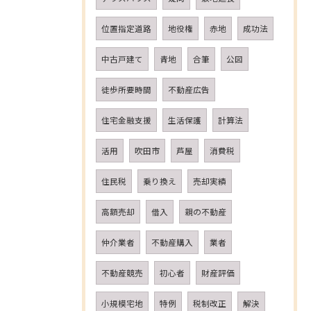
位置指定道路
地役権
赤地
成功法
中古戸建て
青地
合筆
公図
徒歩所要時間
不動産広告
住宅金融支援
生活保護
計算法
活用
吹田市
芦屋
消費税
住民税
乗り換え
売却実績
高額売却
借入
親の不動産
仲介業者
不動産購入
業者
不動産競売
初心者
財産評価
小規模宅地
特例
税制改正
解決