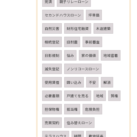
完済
親子リレーローン
セカンドハウスローン
坪単価
自然災害
財形住宅融資
木造建築
相続登記
旧耐震
事前審査
日影規制
悩み
家の価値
地域密着
減失登記
ノンリコースローン
使用賃借
囲い込み
不安
解消
必要書類
戸建てを売る
地域
質権
担保物権
抵当権
危険負担
売買契約
住み替えローン
テラスハウス
疑問
敷地延長