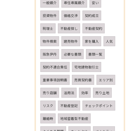
一般媒介
専任専属媒介
安い
投資物件
価格交渉
契約成立
税理士
不動産探し
不動産契約
物件検索
建売物件
家を購入
人気
阪急伊丹
必要な書類
書類一覧
契約不適合責任
宅地建物取引士
重要事項説明書
売買契約書
エリア別
売り店舗
活用法
効率
売り土地
リスク
不動産登記
チェックポイント
離婚時
地域密着型不動産