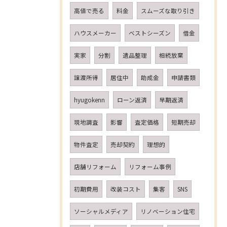
高値で売る
料金
スムーズな取り引き
ハウスメーカー
ベストシーズン
借金
実家
分割
遺品整理
相続放棄
譲渡所得
居住中
助成金
申請書類
hyugokenn
ローン返済
早期返済
現地調査
影響
査定価格
短期売却
物件査定
売却契約
理想的
店舗リフォーム
リフォーム事例
初期費用
改装コスト
集客
SNS
ソーシャルメディア
リノベーション住宅