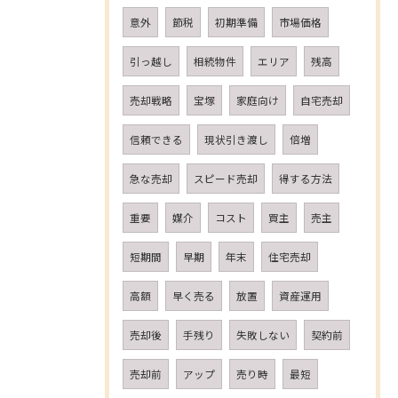
意外
節税
初期準備
市場価格
引っ越し
相続物件
エリア
残高
売却戦略
宝塚
家庭向け
自宅売却
信頼できる
現状引き渡し
倍増
急な売却
スピード売却
得する方法
重要
媒介
コスト
買主
売主
短期間
早期
年末
住宅売却
高額
早く売る
放置
資産運用
売却後
手残り
失敗しない
契約前
売却前
アップ
売り時
最短