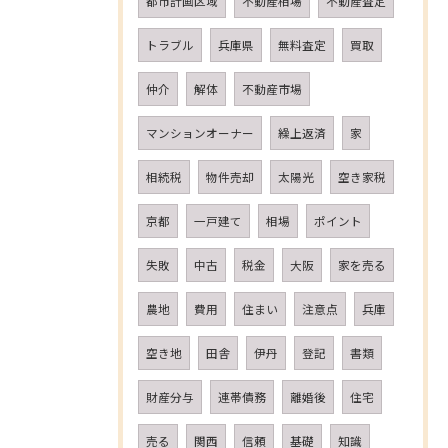
都市計画区域
不動産相場
不動産査定
トラブル
兵庫県
無料査定
買取
仲介
解体
不動産市場
マンションオーナー
繰上返済
家
相続税
物件売却
太陽光
空き家税
京都
一戸建て
相場
ポイント
失敗
中古
税金
大阪
家を売る
農地
費用
住まい
注意点
兵庫
空き地
田舎
伊丹
登記
書類
財産分与
連帯債務
離婚後
住宅
売る
関西
信頼
基礎
知識