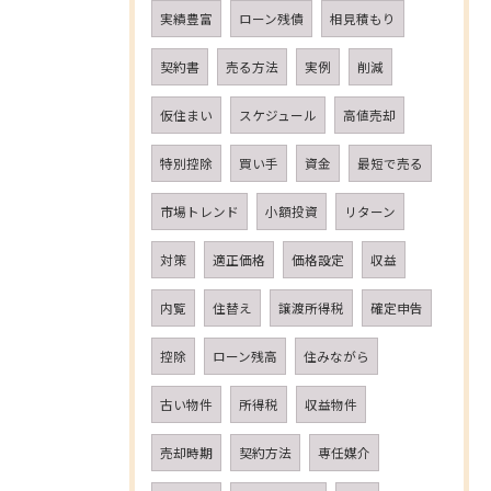
実績豊富
ローン残債
相見積もり
契約書
売る方法
実例
削減
仮住まい
スケジュール
高値売却
特別控除
買い手
資金
最短で売る
市場トレンド
小額投資
リターン
対策
適正価格
価格設定
収益
内覧
住替え
譲渡所得税
確定申告
控除
ローン残高
住みながら
古い物件
所得税
収益物件
売却時期
契約方法
専任媒介