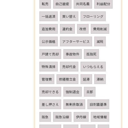
転売
自己破産
共同名義
利益配分
一括返済
買い替え
フローリング
追加費用
違約金
改修
費用削減
公示価格
アフターサービス
減税
戸建て売却
事故物件
孤独死
特殊清掃
売却代金
いつもらえる
管理費
修繕積立金
延滞
滞納
売却できる
強制退会
旦那
差し押さえ
無剰余取消
旧耐震基準
阪急
阪急沿線
伊丹線
地域情報