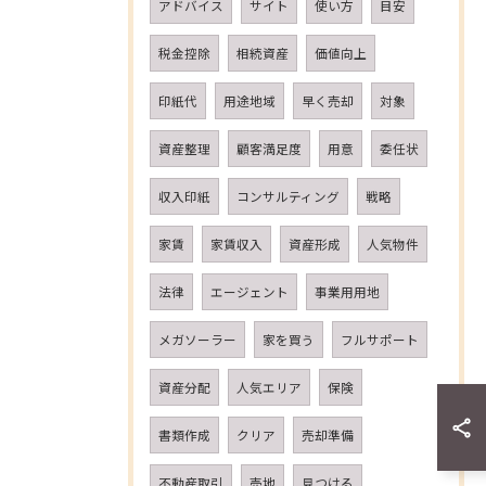
アドバイス
サイト
使い方
目安
税金控除
相続資産
価値向上
印紙代
用途地域
早く売却
対象
資産整理
顧客満足度
用意
委任状
収入印紙
コンサルティング
戦略
家賃
家賃収入
資産形成
人気物件
法律
エージェント
事業用用地
メガソーラー
家を買う
フルサポート
資産分配
人気エリア
保険
書類作成
クリア
売却準備
不動産取引
売地
見つける