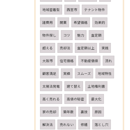
地域密着型
西宮市
テナント物件
諸費用
開業
希望価格
効果的
物件探し
コツ
魅力
査定額
超える
売却法
査定額以上
実践
大阪市
住宅価格
不動産価値
流れ
顧客満足
実績
スムーズ
地域特性
太陽法発電
建て替え
土地権利書
高く売れる
高値の秘密
最大化
家の売却
築年数
裏技
原因
解決法
売れない
修繕
落とし穴