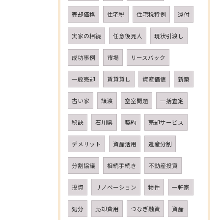
売却価格
住宅税
住宅税特例
還付
実家の相続
任意後見人
現状引渡し
成功事例
市場
リースバック
一般売却
賃貸貸し
資産価値
新築
古い家
譲渡
空室問題
一括査定
秘訣
石川県
契約
売却サービス
デメリット
資産活用
遺産分割
分割協議
相続手続き
不動産投資
投資
リノベーション
物件
一軒家
処分
売却費用
つなぎ融資
資産