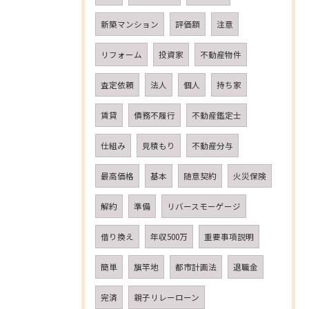
新築マンション
評価額
注意
リフォーム
投資家
不動産物件
査定依頼
法人
個人
持ち家
賃貸
債務不履行
不動産鑑定士
仕組み
見積もり
不動産分与
最高価格
基本
随意契約
火災保険
解約
準備
リバースモーゲージ
借り換え
年収500万
重要事項説明
簡単
旗竿地
都市計画法
退職金
完済
親子リレーローン