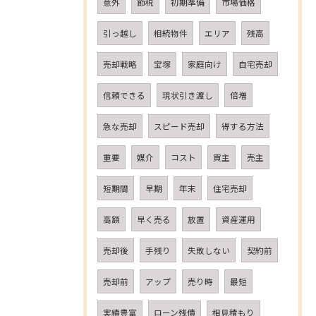
意外
節税
初期準備
市場価格
引っ越し
相続物件
エリア
残高
売却戦略
宝塚
家庭向け
自宅売却
信頼できる
現状引き渡し
倍増
急な売却
スピード売却
得する方法
重要
媒介
コスト
買主
売主
短期間
早期
年末
住宅売却
高額
早く売る
放置
資産運用
売却後
手残り
失敗しない
契約前
売却前
アップ
売り時
最短
実績豊富
ローン残債
相見積もり