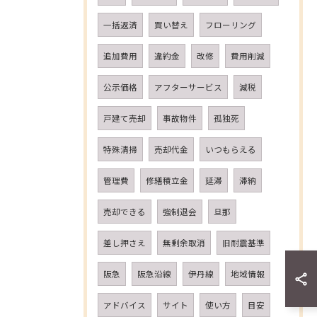
一括返済
買い替え
フローリング
追加費用
違約金
改修
費用削減
公示価格
アフターサービス
減税
戸建て売却
事故物件
孤独死
特殊清掃
売却代金
いつもらえる
管理費
修繕積立金
延滞
滞納
売却できる
強制退会
旦那
差し押さえ
無剰余取消
旧耐震基準
阪急
阪急沿線
伊丹線
地域情報
アドバイス
サイト
使い方
目安