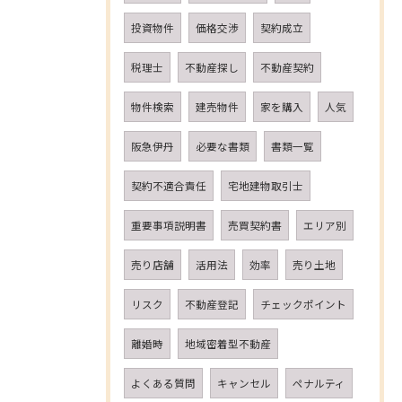
投資物件
価格交渉
契約成立
税理士
不動産探し
不動産契約
物件検索
建売物件
家を購入
人気
阪急伊丹
必要な書類
書類一覧
契約不適合責任
宅地建物取引士
重要事項説明書
売買契約書
エリア別
売り店舗
活用法
効率
売り土地
リスク
不動産登記
チェックポイント
離婚時
地域密着型不動産
よくある質問
キャンセル
ペナルティ