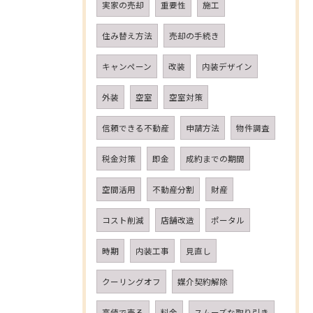
実家の売却
重要性
施工
住み替え方法
売却の手続き
キャンペーン
改装
内装デザイン
外装
空室
空室対策
信頼できる不動産
申請方法
物件調査
税金対策
即金
成約までの期間
空間活用
不動産分割
財産
コスト削減
店舗改造
ポータル
時期
内装工事
見直し
クーリングオフ
媒介契約解除
高値で売る
料金
スムーズな取り引き