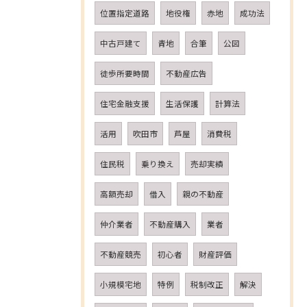
位置指定道路
地役権
赤地
成功法
中古戸建て
青地
合筆
公図
徒歩所要時間
不動産広告
住宅金融支援
生活保護
計算法
活用
吹田市
芦屋
消費税
住民税
乗り換え
売却実績
高額売却
借入
親の不動産
仲介業者
不動産購入
業者
不動産競売
初心者
財産評価
小規模宅地
特例
税制改正
解決