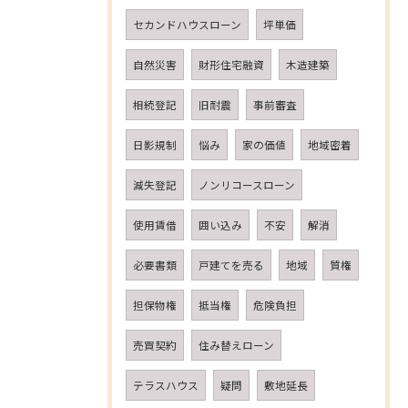
セカンドハウスローン
坪単価
自然災害
財形住宅融資
木造建築
相続登記
旧耐震
事前審査
日影規制
悩み
家の価値
地域密着
減失登記
ノンリコースローン
使用賃借
囲い込み
不安
解消
必要書類
戸建てを売る
地域
質権
担保物権
抵当権
危険負担
売買契約
住み替えローン
テラスハウス
疑問
敷地延長