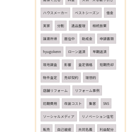
ハウスメーカー
ベストシーズン
借金
実家
分割
遺品整理
相続放棄
譲渡所得
居住中
助成金
申請書類
hyugokenn
ローン返済
早期返済
現地調査
影響
査定価格
短期売却
物件査定
売却契約
理想的
店舗リフォーム
リフォーム事例
初期費用
改装コスト
集客
SNS
ソーシャルメディア
リノベーション住宅
転売
自己破産
共同名義
利益配分