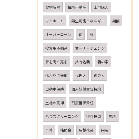
契約解除
相続不動産
土地購入
マイホーム
再生可能エネルギー
期間
オーバーローン
春
秋
投資用不動産
オーナーチェンジ
家を高く売る
共有名義
親の家
代わりに売却
代理人
後見人
自動車保険
個人賠償責任特約
土地の売却
瑕疵担保責任
ハウスクリーニング
物件投資
無料
予算
補助金
店舗改装
内装