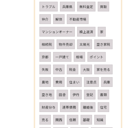
トラブル
兵庫県
無料査定
買取
仲介
解体
不動産市場
マンションオーナー
繰上返済
家
相続税
物件売却
太陽光
空き家税
京都
一戸建て
相場
ポイント
失敗
中古
税金
大阪
家を売る
農地
費用
住まい
注意点
兵庫
空き地
田舎
伊丹
登記
書類
財産分与
連帯債務
離婚後
住宅
売る
関西
信頼
基礎
知識