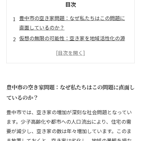
目次
豊中市の空き家問題：なぜ私たちはこの問題に
直面しているのか？
仮想の無限の可能性：空き家を地域活性化の源
に変える方法
空き家の賢い活用法：賃貸・シェアハウスから
リフォームまで
豊中市における空き家相談の重要性とは？成功
豊中市の空き家問題：なぜ私たちはこの問題に直面し
事例を通じて考える
ているのか？
あなたの空き家が地域の宝になる：具体的な取
り組みを紹介
豊中市では、空き家の増加が深刻な社会問題となってい
空き家の課題を克服するために：地域と連携し
ます。少子高齢化や都市への人口流出により、住宅の需
た未来のビジョン
要が減少し、空き家の数は年々増加しています。このま
空き家問題の解決に向けて：豊中市の未来を共
ま放置しておくと、空き家は劣化し、地域の景観を損な