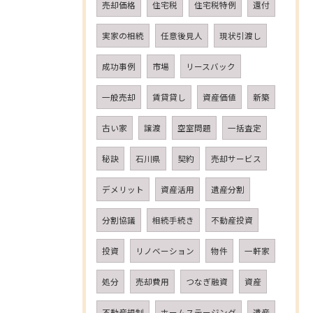
売却価格
住宅税
住宅税特例
還付
実家の相続
任意後見人
現状引渡し
成功事例
市場
リースバック
一般売却
賃貸貸し
資産価値
新築
古い家
譲渡
空室問題
一括査定
秘訣
石川県
契約
売却サービス
デメリット
資産活用
遺産分割
分割協議
相続手続き
不動産投資
投資
リノベーション
物件
一軒家
処分
売却費用
つなぎ融資
資産
不動産規制
ホームステージング
遺産