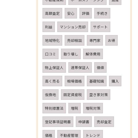
高額査定
安心
評価
手続き
利益
マンション売却
サポート
地域特化
売却相談
専門家
お得
口コミ
取り壊し
解体費用
物上保証人
連帯保証人
価値
高く売る
相場価格
基礎知識
購入
仮換地
固定資産税
空き家対策
特別措置法
増税
増税対策
登記事項証明書
申請書
売却査定
価格
不動産管理
トレンド