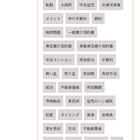
転勤
大阪府
中古住宅
太陽光発電
メリット
仲介手数料
節約
相続問題
一般媒介契約書
専任媒介契約章
専属専任媒介契約書
中古マンション
売却成功
手数料
買い主
売り主
売却額
売却方法
成功
不動産価格
売却期間
市場動向
家売却
住宅ローン減税
制度
タイミング
高値
奈良県
家を売却
方法
不動産業者