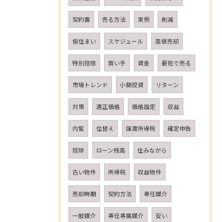
契約書
売る方法
実例
削減
仮住まい
スケジュール
高値売却
特別控除
買い手
資金
最短で売る
市場トレンド
小額投資
リターン
対策
適正価格
価格設定
収益
内覧
住替え
譲渡所得税
確定申告
控除
ローン残高
住みながら
古い物件
所得税
収益物件
売却時期
契約方法
専任媒介
一般媒介
専任専属媒介
安い