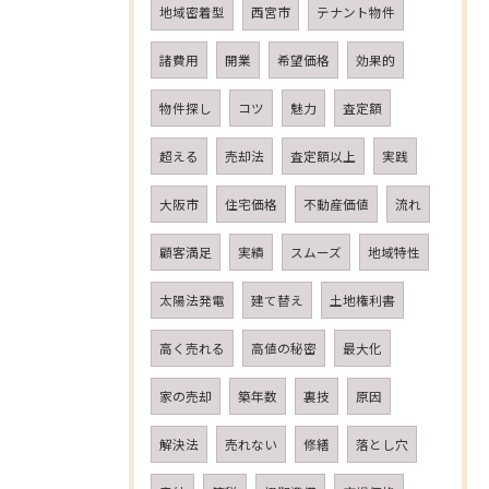
地域密着型
西宮市
テナント物件
諸費用
開業
希望価格
効果的
物件探し
コツ
魅力
査定額
超える
売却法
査定額以上
実践
大阪市
住宅価格
不動産価値
流れ
顧客満足
実績
スムーズ
地域特性
太陽法発電
建て替え
土地権利書
高く売れる
高値の秘密
最大化
家の売却
築年数
裏技
原因
解決法
売れない
修繕
落とし穴