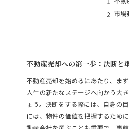
不動
市場
適正
契約
売却
不動産売却への第一歩：決断と
実体
安心
不動産売却を始めるにあたり、まず
人生の新たなステージへ向かう大き
ょう。決断をする際には、自身の目
には、物件の価値を把握するために
動産会社を選ぶことも重要で、事前