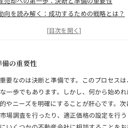
産売却への第一歩：決断と準備の重要性
動向を読み解く：成功するための戦略とは？
価格の設定方法：安心して売却するために
時の注意点：トラブルを避けるためのポイン
後の税金処理：忘れてはいけない重要事項
準備の重要性
験から学ぶ：成功事例に学ぶ不動産売却の秘
して任せる不動産売却：新たなスタートを応
重要なのは決断と準備です。このプロセスは
な一歩でもあります。しかし、何から始めれ
的やニーズを明確にすることが肝心です。次
市場調査を行ったり、適正価格の設定を行う
にいくつかの不動産会社に相談することをお