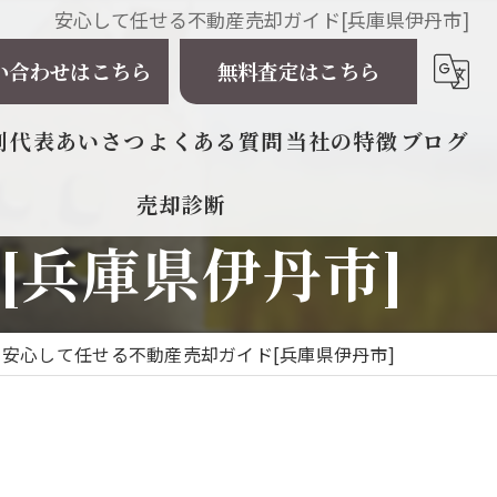
安心して任せる不動産売却ガイド[兵庫県伊丹市]
い合わせはこちら
無料査定はこちら
例
代表あいさつ
よくある質問
当社の特徴
ブログ
売却診断
相続
[兵庫県伊丹市]
戸建て
マンション
安心して任せる不動産売却ガイド[兵庫県伊丹市]
土地
太陽光発電所