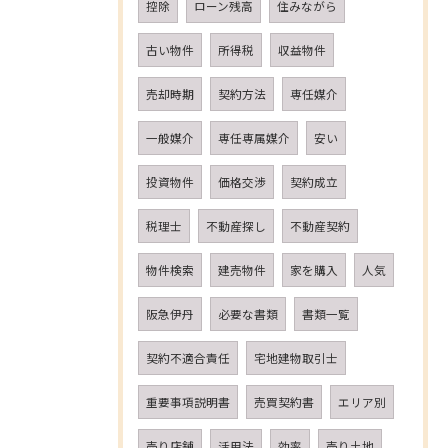
控除
ローン残高
住みながら
古い物件
所得税
収益物件
売却時期
契約方法
専任媒介
一般媒介
専任専属媒介
安い
投資物件
価格交渉
契約成立
税理士
不動産探し
不動産契約
物件検索
建売物件
家を購入
人気
阪急伊丹
必要な書類
書類一覧
契約不適合責任
宅地建物取引士
重要事項説明書
売買契約書
エリア別
売り店舗
活用法
効率
売り土地