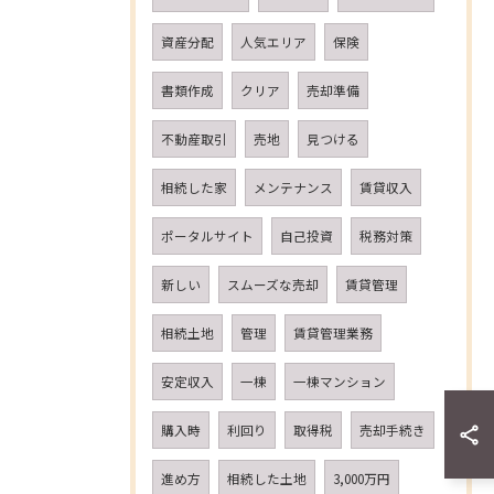
資産分配
人気エリア
保険
書類作成
クリア
売却準備
不動産取引
売地
見つける
相続した家
メンテナンス
賃貸収入
ポータルサイト
自己投資
税務対策
新しい
スムーズな売却
賃貸管理
相続土地
管理
賃貸管理業務
安定収入
一棟
一棟マンション
購入時
利回り
取得税
売却手続き
進め方
相続した土地
3,000万円