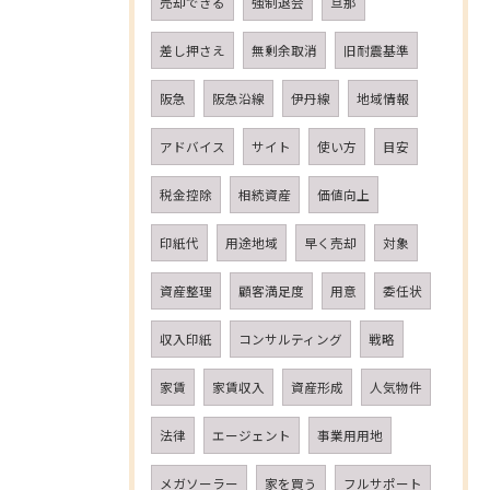
売却できる
強制退会
旦那
差し押さえ
無剰余取消
旧耐震基準
阪急
阪急沿線
伊丹線
地域情報
アドバイス
サイト
使い方
目安
税金控除
相続資産
価値向上
印紙代
用途地域
早く売却
対象
資産整理
顧客満足度
用意
委任状
収入印紙
コンサルティング
戦略
家賃
家賃収入
資産形成
人気物件
法律
エージェント
事業用用地
メガソーラー
家を買う
フルサポート