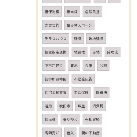
担保物権
抵当権
危険負担
売買契約
住み替えローン
テラスハウス
疑問
敷地延長
位置指定道路
地役権
赤地
成功法
中古戸建て
青地
合筆
公図
徒歩所要時間
不動産広告
住宅金融支援
生活保護
計算法
活用
吹田市
芦屋
消費税
住民税
乗り換え
売却実績
高額売却
借入
親の不動産