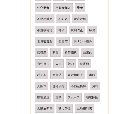
仲介業者
不動産購入
業者
不動産競売
初心者
財産評価
小規模宅地
特例
税制改正
解決
地域密着型
西宮市
テナント物件
諸費用
開業
希望価格
効果的
物件探し
コツ
魅力
査定額
超える
売却法
査定額以上
実践
大阪市
住宅価格
不動産価値
流れ
顧客満足
実績
スムーズ
地域特性
太陽法発電
建て替え
土地権利書