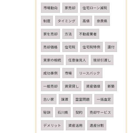
市場動向
家売却
住宅ローン減税
制度
タイミング
高値
奈良県
家を売却
方法
不動産業者
売却価格
住宅税
住宅税特例
還付
実家の相続
任意後見人
現状引渡し
成功事例
市場
リースバック
一般売却
賃貸貸し
資産価値
新築
古い家
譲渡
空室問題
一括査定
秘訣
石川県
契約
売却サービス
デメリット
資産活用
遺産分割