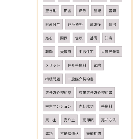
空き地
田舎
伊丹
登記
書類
財産分与
連帯債務
離婚後
住宅
売る
関西
信頼
基礎
知識
転勤
大阪府
中古住宅
太陽光発電
メリット
仲介手数料
節約
相続問題
一般媒介契約書
専任媒介契約章
専属専任媒介契約書
中古マンション
売却成功
手数料
買い主
売り主
売却額
売却方法
成功
不動産価格
売却期間