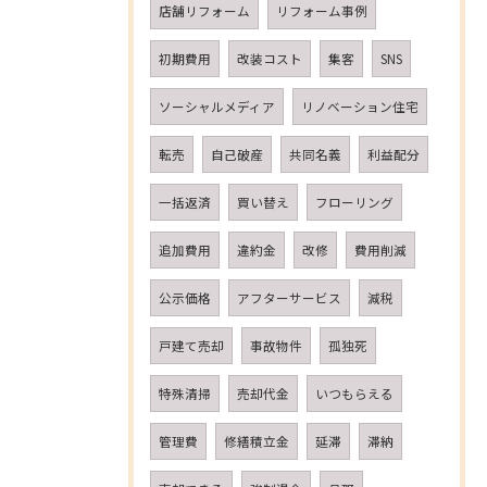
店舗リフォーム
リフォーム事例
初期費用
改装コスト
集客
SNS
ソーシャルメディア
リノベーション住宅
転売
自己破産
共同名義
利益配分
一括返済
買い替え
フローリング
追加費用
違約金
改修
費用削減
公示価格
アフターサービス
減税
戸建て売却
事故物件
孤独死
特殊清掃
売却代金
いつもらえる
管理費
修繕積立金
延滞
滞納