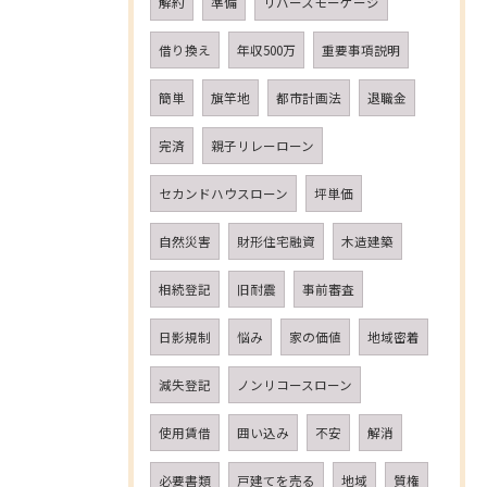
解約
準備
リバースモーゲージ
借り換え
年収500万
重要事項説明
簡単
旗竿地
都市計画法
退職金
完済
親子リレーローン
セカンドハウスローン
坪単価
自然災害
財形住宅融資
木造建築
相続登記
旧耐震
事前審査
日影規制
悩み
家の価値
地域密着
減失登記
ノンリコースローン
使用賃借
囲い込み
不安
解消
必要書類
戸建てを売る
地域
質権