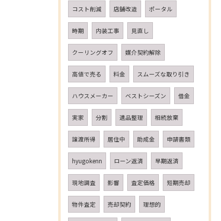
コスト削減
店舗改造
ポータル
時期
内装工事
見直し
クーリングオフ
媒介契約解除
高値で売る
料金
スムーズな取り引き
ハウスメーカー
ベストシーズン
借金
実家
分割
遺品整理
相続放棄
譲渡所得
居住中
助成金
申請書類
hyugokenn
ローン返済
早期返済
現地調査
影響
査定価格
短期売却
物件査定
売却契約
理想的