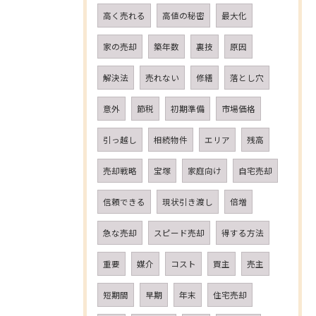
高く売れる
高値の秘密
最大化
家の売却
築年数
裏技
原因
解決法
売れない
修繕
落とし穴
意外
節税
初期準備
市場価格
引っ越し
相続物件
エリア
残高
売却戦略
宝塚
家庭向け
自宅売却
信頼できる
現状引き渡し
倍増
急な売却
スピード売却
得する方法
重要
媒介
コスト
買主
売主
短期間
早期
年末
住宅売却