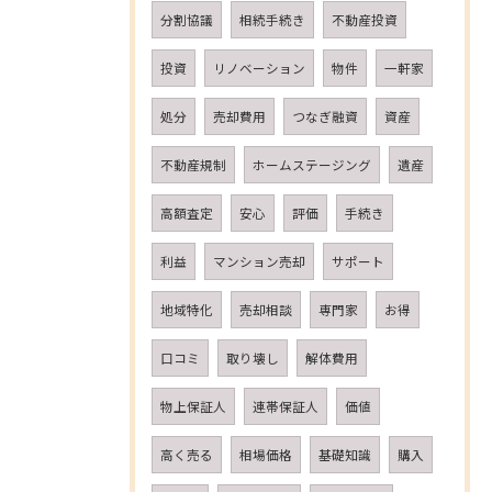
分割協議
相続手続き
不動産投資
投資
リノベーション
物件
一軒家
処分
売却費用
つなぎ融資
資産
不動産規制
ホームステージング
遺産
高額査定
安心
評価
手続き
利益
マンション売却
サポート
地域特化
売却相談
専門家
お得
口コミ
取り壊し
解体費用
物上保証人
連帯保証人
価値
高く売る
相場価格
基礎知識
購入