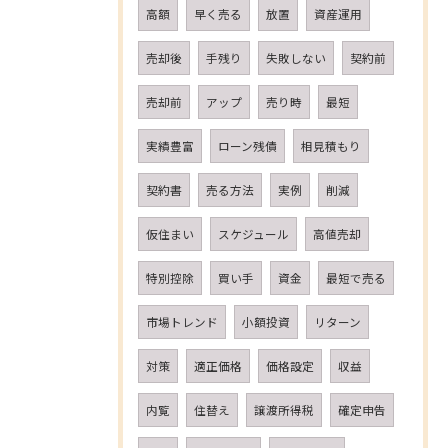
高額
早く売る
放置
資産運用
売却後
手残り
失敗しない
契約前
売却前
アップ
売り時
最短
実績豊富
ローン残債
相見積もり
契約書
売る方法
実例
削減
仮住まい
スケジュール
高値売却
特別控除
買い手
資金
最短で売る
市場トレンド
小額投資
リターン
対策
適正価格
価格設定
収益
内覧
住替え
譲渡所得税
確定申告