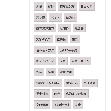
測量
解除
築年数50年
日当たり
悪い家
ペット
結婚前
養育費算定表
慰謝料
遺言書
実家の売却
重要性
施工
住み替え方法
売却の手続き
キャンペーン
改装
内装デザイン
外装
空室
空室対策
信頼できる不動産
申請方法
物件調査
税金対策
即金
成約までの期間
空間活用
不動産分割
財産