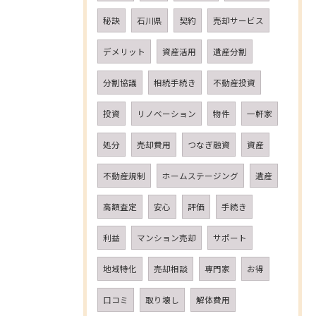
秘訣
石川県
契約
売却サービス
デメリット
資産活用
遺産分割
分割協議
相続手続き
不動産投資
投資
リノベーション
物件
一軒家
処分
売却費用
つなぎ融資
資産
不動産規制
ホームステージング
遺産
高額査定
安心
評価
手続き
利益
マンション売却
サポート
地域特化
売却相談
専門家
お得
口コミ
取り壊し
解体費用