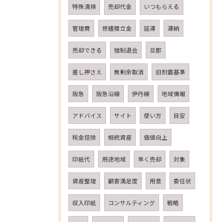
特殊清掃
売却代金
いつもらえる
管理費
修繕積立金
延滞
滞納
売却できる
強制退会
旦那
差し押さえ
無剰余取消
旧耐震基準
阪急
阪急沿線
伊丹線
地域情報
アドバイス
サイト
使い方
目安
税金控除
相続資産
価値向上
印紙代
用途地域
早く売却
対象
資産整理
顧客満足度
用意
委任状
収入印紙
コンサルティング
戦略