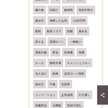
購入時
利回り
取得税
売却手続き
進め方
相続した土地
3,000万円
脱税
脱税リスク
回避
高める
抑える
投資ローン
一棟買い
資金計画
終活
担保権
残債
ルール
節税対策
キャッシュフロー
法人向け
阪神
住宅ローン控除
始め方
平屋
古民家
リノベ―ション
土地活用
引き渡し
地番照会
法務局
売却の流れ