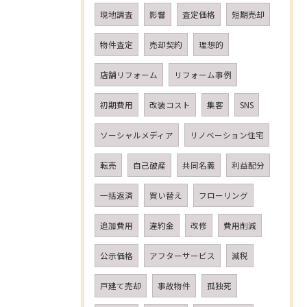
現地調査
影響
査定価格
短期売却
物件査定
売却契約
理想的
店舗リフォーム
リフォーム事例
初期費用
改装コスト
集客
SNS
ソーシャルメディア
リノベーション住宅
転売
自己破産
共同名義
利益配分
一括返済
買い替え
フローリング
追加費用
違約金
改修
費用削減
公示価格
アフターサービス
減税
戸建て売却
事故物件
孤独死