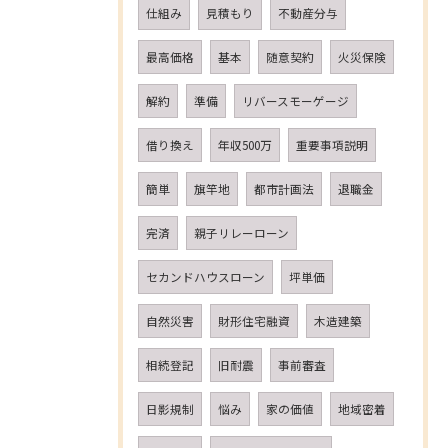
仕組み
見積もり
不動産分与
最高価格
基本
随意契約
火災保険
解約
準備
リバースモーゲージ
借り換え
年収500万
重要事項説明
簡単
旗竿地
都市計画法
退職金
完済
親子リレーローン
セカンドハウスローン
坪単価
自然災害
財形住宅融資
木造建築
相続登記
旧耐震
事前審査
日影規制
悩み
家の価値
地域密着