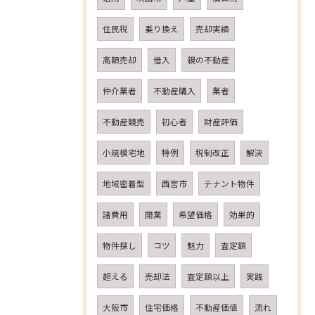
住民税
乗り換え
売却実績
高額売却
借入
親の不動産
仲介業者
不動産購入
業者
不動産競売
初心者
財産評価
小規模宅地
特例
税制改正
解決
地域密着型
西宮市
テナント物件
諸費用
開業
希望価格
効果的
物件探し
コツ
魅力
査定額
超える
売却法
査定額以上
実践
大阪市
住宅価格
不動産価値
流れ