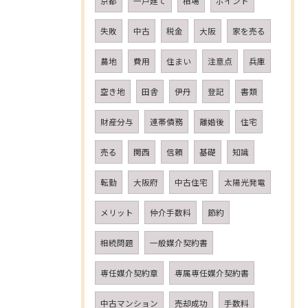
京都
一戸建て
相場
ポイント
失敗
中古
税金
大阪
家を売る
農地
費用
住まい
注意点
兵庫
空き地
田舎
伊丹
登記
書類
財産分与
連帯債務
離婚後
住宅
売る
関西
信頼
基礎
知識
転勤
大阪府
中古住宅
太陽光発電
メリット
仲介手数料
節約
相続問題
一般媒介契約書
専任媒介契約章
専属専任媒介契約書
中古マンション
売却成功
手数料