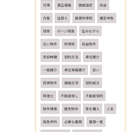
対策
適正価格
価格設定
収益
内覧
住替え
譲渡所得税
確定申告
控除
ローン残高
住みながら
古い物件
所得税
収益物件
売却時期
契約方法
専任媒介
一般媒介
専任専属媒介
安い
投資物件
価格交渉
契約成立
税理士
不動産探し
不動産契約
物件検索
建売物件
家を購入
人気
阪急伊丹
必要な書類
書類一覧