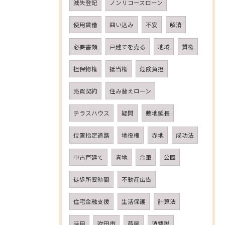
減失登記
ノンリコースローン
使用賃借
囲い込み
不安
解消
必要書類
戸建てを売る
地域
質権
担保物権
抵当権
危険負担
売買契約
住み替えローン
テラスハウス
疑問
敷地延長
位置指定道路
地役権
赤地
成功法
中古戸建て
青地
合筆
公図
徒歩所要時間
不動産広告
住宅金融支援
生活保護
計算法
活用
吹田市
芦屋
消費税