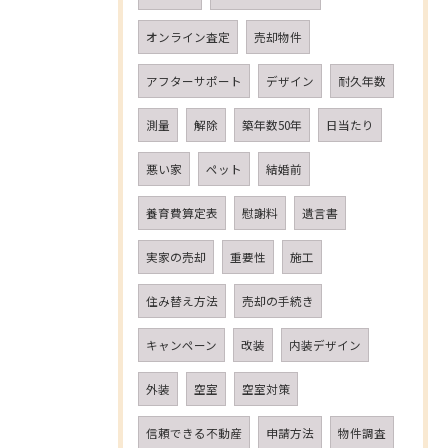
オンライン査定
売却物件
アフターサポート
デザイン
耐久年数
測量
解除
築年数50年
日当たり
悪い家
ペット
結婚前
養育費算定表
慰謝料
遺言書
実家の売却
重要性
施工
住み替え方法
売却の手続き
キャンペーン
改装
内装デザイン
外装
空室
空室対策
信頼できる不動産
申請方法
物件調査