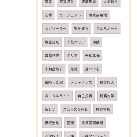
家賃
家賃収入
資産形成
人気物件
法律
エージェント
事業用用地
メガソーラー
家を買う
フルサポート
資産分配
人気エリア
保険
書類作成
クリア
売却準備
不動産取引
売地
見つける
相続した家
メンテナンス
賃貸収入
ポータルサイト
自己投資
税務対策
新しい
スムーズな売却
賃貸管理
相続土地
管理
賃貸管理業務
安定収入
一棟
一棟マンション