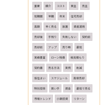
重要
媒介
コスト
買主
売主
短期間
早期
年末
住宅売却
高額
早く売る
放置
資産運用
売却後
手残り
失敗しない
契約前
売却前
アップ
売り時
最短
実績豊富
ローン残債
相見積もり
契約書
売る方法
実例
削減
仮住まい
スケジュール
高値売却
特別控除
買い手
資金
最短で売る
市場トレンド
小額投資
リターン