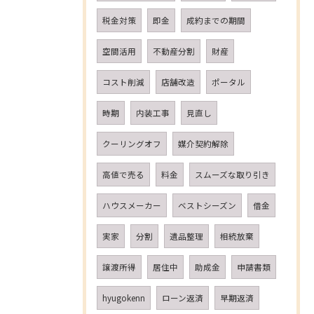
税金対策
即金
成約までの期間
空間活用
不動産分割
財産
コスト削減
店舗改造
ポータル
時期
内装工事
見直し
クーリングオフ
媒介契約解除
高値で売る
料金
スムーズな取り引き
ハウスメーカー
ベストシーズン
借金
実家
分割
遺品整理
相続放棄
譲渡所得
居住中
助成金
申請書類
hyugokenn
ローン返済
早期返済