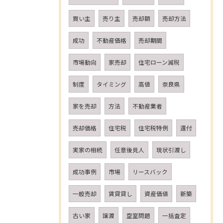
買い主
売り主
売却額
売却方法
成功
不動産価格
売却期間
市場動向
家売却
住宅ローン減税
制度
タイミング
高値
奈良県
家を売却
方法
不動産業者
売却価格
住宅税
住宅税特例
還付
実家の相続
任意後見人
現状引渡し
成功事例
市場
リースバック
一般売却
賃貸貸し
資産価値
新築
古い家
譲渡
空室問題
一括査定