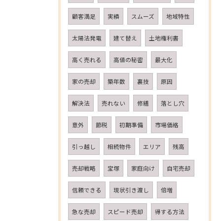
顧客満足
実績
スムーズ
地域特性
太陽法発電
建て替え
土地権利書
高く売れる
高値の秘密
最大化
家の売却
築年数
裏技
原因
解決法
売れない
修繕
落とし穴
意外
節税
初期準備
市場価格
引っ越し
相続物件
エリア
残高
売却戦略
宝塚
家庭向け
自宅売却
信頼できる
現状引き渡し
倍増
急な売却
スピード売却
得する方法