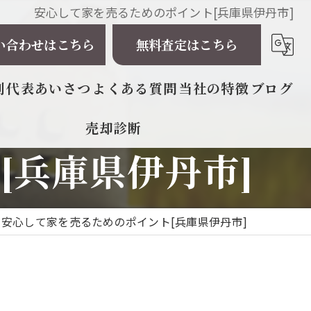
安心して家を売るためのポイント[兵庫県伊丹市]
い合わせはこちら
無料査定はこちら
例
代表あいさつ
よくある質問
当社の特徴
ブログ
売却診断
相続
[兵庫県伊丹市]
戸建て
マンション
安心して家を売るためのポイント[兵庫県伊丹市]
土地
太陽光発電所