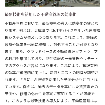
現地調査でわかる兵庫県の人気エリアとそ
の特徴
最新技術を活用した不動産管理の効率化
兵庫県内の不動産管理に役立つ最新テクノロジ
不動産管理において、最新技術の導入は効率化の鍵とな
ー
ります。例えば、兵庫県ではIoTデバイスを用いた遠隔監
IoTデバイスで実現するスマートな不動産管
視システムが普及しつつあります。これにより、設備の
理
故障や異常を迅速に検知し、対処することが可能となり
クラウドベースの不動産管理システムの利
ます。また、クラウドベースの不動産管理ソフトウェア
点
の利用も増加しており、物件情報の一元管理やリモート
AIを駆使した予防保全の新潮流
でのアクセスが容易になります。これにより、管理業務
の効率が飛躍的に向上し、時間とコストの削減が期待さ
不動産管理アプリの選び方とおすすめ
れます。さらに、AI技術を活用した予測分析も注目され
VR内覧がもたらす賃貸契約の効率化
ています。例えば、過去のデータを基にした賃貸需要の
データ解析で見える化する物件管理の未来
予測や、修繕の必要性を事前に察知することが可能で
兵庫県の不動産管理者が知るべき法改正とその
す。このような最新技術の導入により、不動産管理はよ
影響