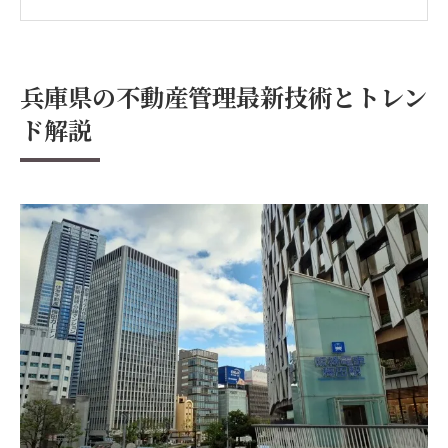
兵庫県で注目の不動産管理ソフトウェア
トレンドを反映した賃貸物件の魅力アップ
方法
兵庫県の不動産管理最新技術とトレン
環境に優しい不動産管理: 兵庫県の取り組み
ド解説
デジタルトランスフォーメーションがもた
らす変革
兵庫県での不動産管理成功の秘訣: 最新の市場動
向
地域別に見る兵庫県の不動産市場動向
市場データを活用した最適な賃料設定方法
兵庫県の不動産市況を読む: 最新情報と分析
需要と供給のバランスを理解するための方
法
不動産市場の季節的変動とその対応策