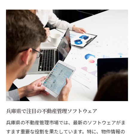
賃貸管理でのトラブル事例とその対処法
成功するための契約書作成のポイント
テナント管理で重要なコミュニケーション
方法
リスクマネジメントの基本と応用
信頼できるパートナーとの連携術
兵庫県で不動産管理を成功させるための重要ポ
イント
地域特有のニーズを把握する方法
顧客満足度を高める管理サービス
差別化を図るためのマーケティング戦略
長期的な信頼関係を築くための施策
兵庫県で注目の不動産管理ソフトウェア
資産価値を最大化するためのプロジェクト
兵庫県の不動産管理市場では、最新のソフトウェアがま
管理
すます重要な役割を果たしています。特に、物件情報の