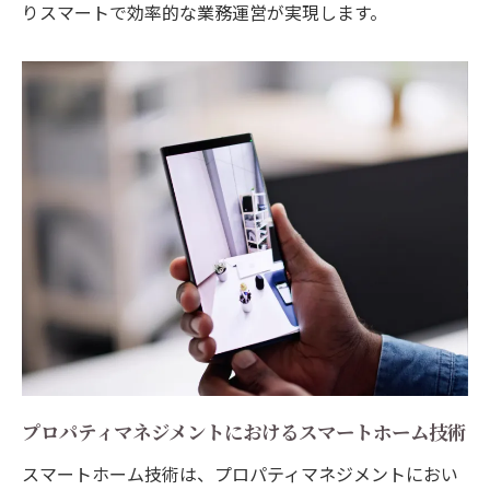
りスマートで効率的な業務運営が実現します。
最新の不動産関連法改正が与える影響
賃貸借契約における法的留意点
兵庫県特有の条例と不動産管理の実務
借地借家法の改正とその対応策
マンション管理組合の新しいルール
コンプライアンスを遵守するためのポイン
ト
兵庫県不動産管理: 資産価値を最大化するための
具体的アドバイス
定期的なメンテナンスで資産価値を維持
賃貸物件の魅力を高めるリノベーション戦
略
プロパティマネジメントにおけるスマートホーム技術
市場価値を左右する立地の選び方
スマートホーム技術は、プロパティマネジメントにおい