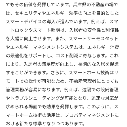
長期的な資産運用計画の立て方
てもその価値を発揮しています。兵庫県の不動産市場で
プロフェッショナルな管理会社の選び方
は、セキュリティやエネルギー効率の向上を目的とした
スマートデバイスの導入が進んでいます。例えば、スマ
投資効率を高めるためのリスク管理
ートロックやスマート照明は、入居者の安全性と利便性
兵庫県の不動産市場の変遷と管理方法の最適化
を大幅に向上させます。また、スマートサーモスタット
歴史的な市場動向の変化とその影響
やエネルギーマネジメントシステムは、エネルギー消費
現在の不動産市場トレンドの背景
の最適化をサポートし、コスト削減に寄与します。これ
市場変動に対応するための戦略
により、入居者の満足度が向上し、長期的な入居を促進
最適な管理方法を見つけるためのヒント
することができます。さらに、スマートホーム技術はリ
エリア特性を活かした管理のポイント
モートでの操作が可能なため、不動産管理者にとっても
管理業務が容易になります。例えば、遠隔での設備管理
不動産市場の将来予測と管理プランニング
やトラブルシューティングが可能となり、迅速な対応が
兵庫県の不動産管理で失敗しないための実践ガ
求められる場面でも効果を発揮します。このように、ス
イド
マートホーム技術の活用は、プロパティマネジメントに
初めての不動産管理者が陥りがちなミス
おける新たな標準となりつつあります。