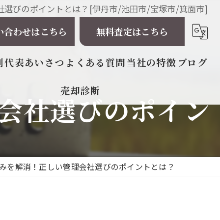
選びのポイントとは？[伊丹市/池田市/宝塚市/箕面市]
い合わせはこちら
無料査定はこちら
例
代表あいさつ
よくある質問
当社の特徴
ブログ
売却診断
会社選びのポイン
相続
戸建て
マンション
みを解消！正しい管理会社選びのポイントとは？
土地
太陽光発電所