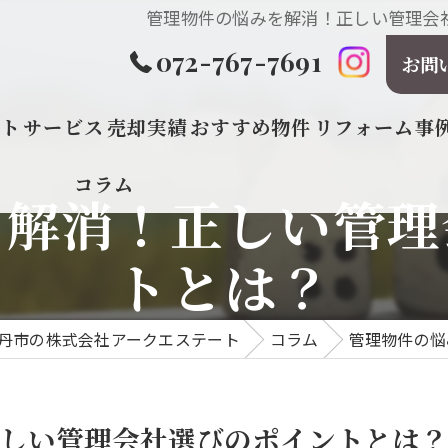
管理物件の悩みを解消！正しい管理会社
072-767-7691
お問
プト
サービス
売却実績
おすすめ物件
リフォーム事
コラム
を解消！正しい管理
トとは？
丹市の株式会社アークエステート
コラム
管理物件の悩
しい管理会社選びのポイントとは？